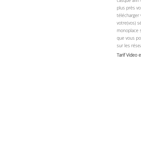
casque afin 
plus près vo
télécharger
votre(vos) sé
monoplace 
que vous po
sur les rése
Tarif Video