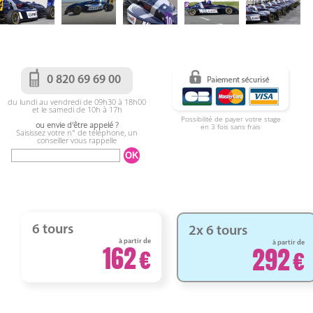
0 820 69 69 00
du lundi au vendredi de 09h30 à 18h00
et le samedi de 10h à 17h
Possibilité de payer votre stage
ou envie d'être appelé ?
en 3 fois sans frais
Saisissez votre n° de téléphone, un
conseiller vous rappelle
6 tours
2x 6 tours
à partir de
à partir de
162
292