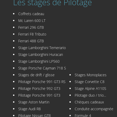
Les stages de Pilotage
Coffrets cadeau
Mc Laren 600 LT
Ferrari 296 GTB
Ferrari F8 Tributo
Ferrari 488 GTB
Stage Lamborghini Temerario
Stage Lamborghini Huracan
Stage Lamborghini LP560
Stage Porsche Cayman 718 S
Stages de drift / glisse
Stages Monoplaces
Pilotage Porsche 991 GT3 RS
Stage Corvette C8
Pilotage Porsche 992 GT3
Stage Alpine A110S
Pilotage Porsche 991 GT3
Pilotage duo / trio...
Stage Aston Martin
Chèques cadeaux
Stage Audi R8
Conduite accompagnée
Pilotage Nissan GTR
Formule 4