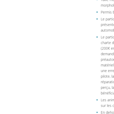
morpholo
Permis B
Le parti
présente
automob
Le parti
charte 
(200€ en
demandé
préautor
matériel
une erre
pilote, 
réparati
perçu, l
bénéficia
Les ani
sur les c
En dehor