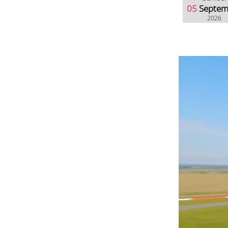
05
Septem
2026