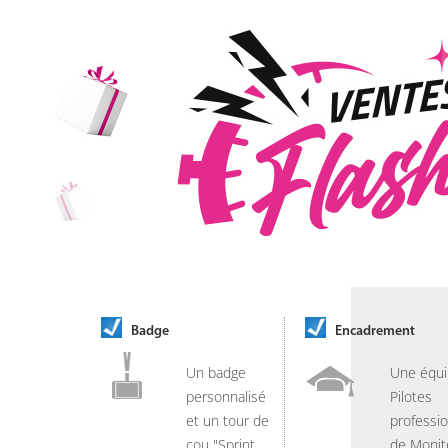
Badge
Encadrement
Un badge
Une équi
personnalisé
Pilotes
et un tour de
professio
cou "Sprint
de Monit