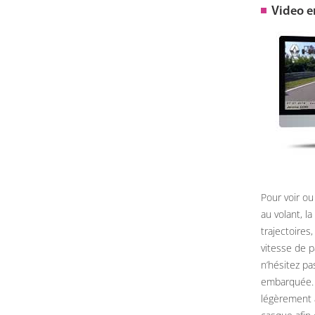
Video 
Pour voir ou
au volant, l
trajectoires
vitesse de 
n’hésitez pa
embarquée. 
légèrement 