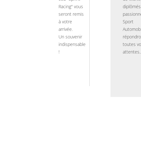
Racing" vous
diplômés
seront remis
passionn
à votre
Sport
arrivée.
Automobi
Un souvenir
répondro
indispensable
toutes v
!
attentes..