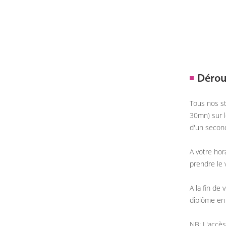
Dérou
Tous nos st
30mn) sur l
d'un second
A votre hor
prendre le v
A la fin de
diplôme en 
NB: L'accès