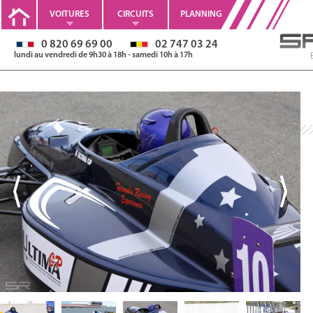
VOITURES
CIRCUITS
PLANNING
0 820 69 69 00
02 747 03 24
lundi au vendredi de 9h30 à 18h - samedi 10h à 17h