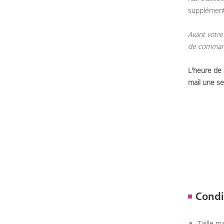
supplémen
Avant votre
de commande
L'heure de
mail une se
Condi
Taille 