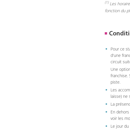
(1)
Les horaires
fonction du p
Conditi
Pour ce st
d'une fran
circuit sui
Une option
franchise.
piste.
Les accom
laisse) ne 
La présenc
En dehors 
voir les m
Le jour du