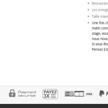
Restauratio
Les enregi
Taille max
Une fois c
matin comm
stage, vou
nous nous 
Si vous ête
Pensez à b