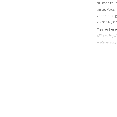
du moniteur, 
piste. Vous 
videos en li
votre stage !
Tarif Vide
NB: Les baptê
matériel supp