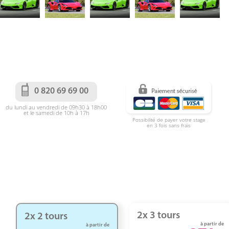
0 820 69 69 00
du lundi au vendredi de 09h30 à 18h00
et le samedi de 10h à 17h
Possibilité de payer votre stage
en 3 fois sans frais
2x 3 tours
2x 2 tours
à partir de
à partir de