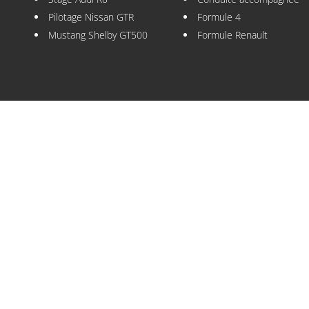
Pilotage Nissan GTR
Formule 4
Mustang Shelby GT500
Formule Renault