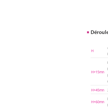
Déroul
H
H+15mn
H+45mn
H+60mn