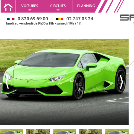
VOITURES
CIRCUITS
PLANNING
0 820 69 69 00
02 747 03 24
lundi au vendredi de 9h30 à 18h - samedi 10h à 17h