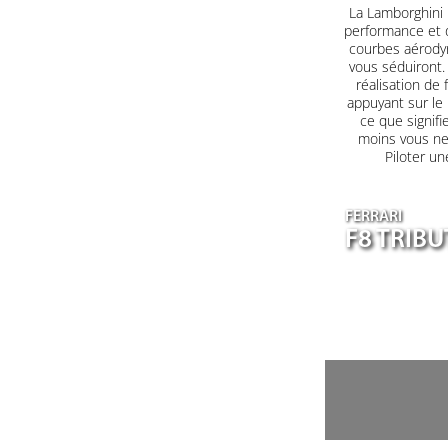
La Lamborghini H
performance et d
courbes aérodyn
vous séduiront. 
réalisation de 
appuyant sur le
ce que signifi
moins vous ne 
Piloter un
FERRARI
F8 TRIB