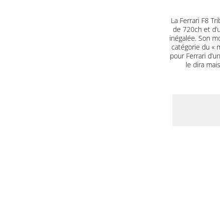
La Ferrari F8 T
de 720ch et d’u
inégalée. Son mo
catégorie du « m
pour Ferrari d’u
le dira mai