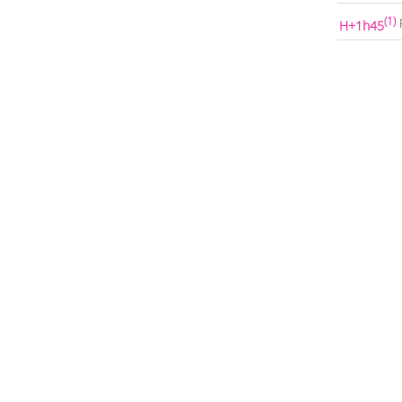
(1)
H+1h45