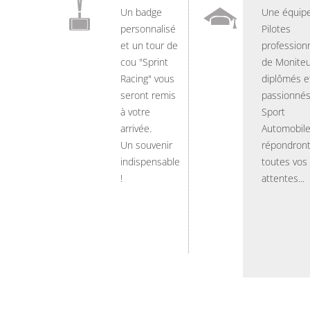
Un badge
Une équip
personnalisé
Pilotes
et un tour de
professionn
cou "Sprint
de Moniteu
Racing" vous
diplômés e
seront remis
passionnés
à votre
Sport
arrivée.
Automobil
Un souvenir
répondront
indispensable
toutes vos
!
attentes...