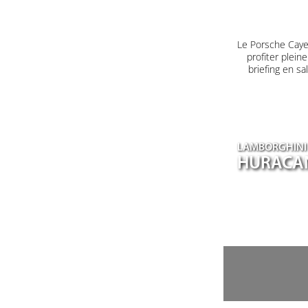
Le Porsche Caye
profiter plein
briefing en s
LAMBORGHINI
HURACA