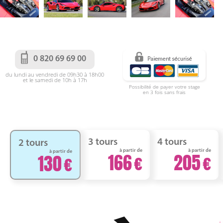
0 820 69 69 00
du lundi au vendredi de 09h30 à 18h00
et le samedi de 10h à 17h
Possibilité de payer votre stage
en 3 fois sans frais
3 tours
4 tours
2 tours
à partir de
à partir de
à partir de
166
205
130