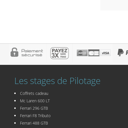
Les stages de Pilotage
Coffrets cadeau
Mc Laren 600 LT
Ferrari 296 GTB
Ferrari F8 Tributo
Ferrari 488 GTB