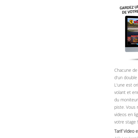
Chacune de 
d'un double
L'une est or
volant et e
du moniteur, 
piste. Vous 
videos en li
votre stage !
Tarif Vide