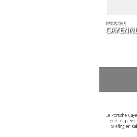
PORSCHE
CAYENN
Le Porsche Caye
profiter plein
briefing en s