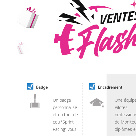
Badge
Encadrement
Un badge
Une équip
personnalisé
Pilotes
et un tour de
professionn
cou "Sprint
de Moniteu
Racing" vous
diplômés e