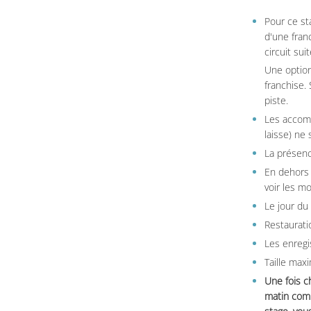
Pour ce st
d'une fran
circuit sui
Une option
franchise.
piste.
Les accom
laisse) ne 
La présenc
En dehors 
voir les m
Le jour du
Restauratio
Les enregi
Taille max
Une fois c
matin comm