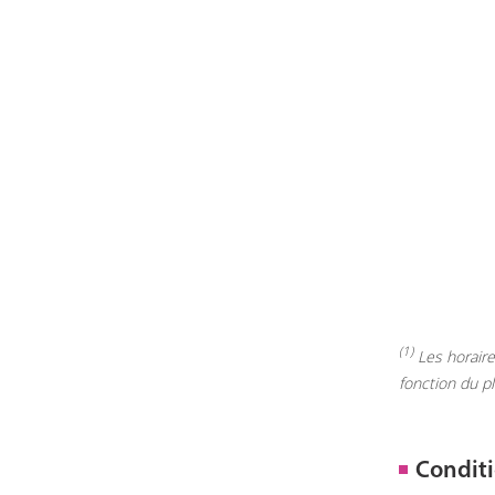
(1)
Les horaires
fonction du p
Conditi