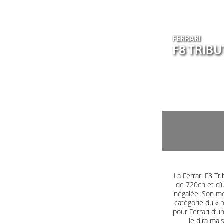
FERRARI
F8 TRIB
La Ferrari F8 T
de 720ch et d’u
inégalée. Son mo
catégorie du « m
pour Ferrari d’u
le dira mai