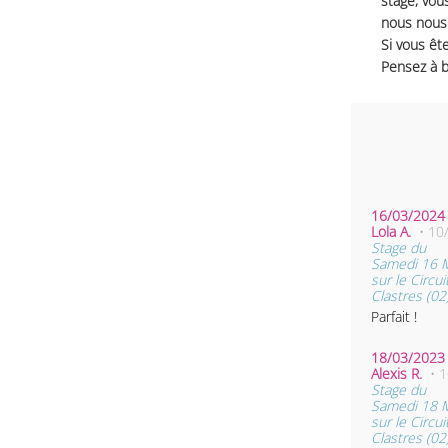
stage, vou
nous nous 
Si vous ête
Pensez à b
16/03/2024 
Lola A.
• 10
Stage du
Samedi 16 
sur le Circui
Clastres (02
Parfait !
18/03/2023 
Alexis R.
• 
Stage du
Samedi 18 
sur le Circui
Clastres (02