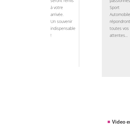
seront remis
passionnés
à votre
Sport
arrivée.
Automobil
Un souvenir
répondront
indispensable
toutes vos
!
attentes...
Video 