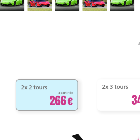
d
2x 3 tours
2x 2 tours
à partir de
3
266