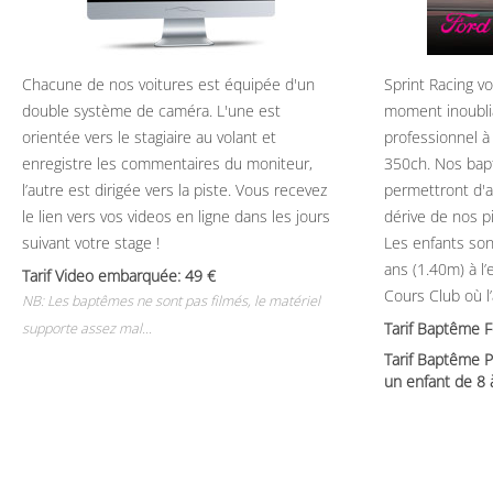
Chacune de nos voitures est équipée d'un
Sprint Racing v
double système de caméra. L'une est
moment inoubli
orientée vers le stagiaire au volant et
professionnel à
enregistre les commentaires du moniteur,
350ch. Nos bap
l’autre est dirigée vers la piste. Vous recevez
permettront d'ap
le lien vers vos videos en ligne dans les jours
dérive de nos p
suivant votre stage !
Les enfants son
ans (1.40m) à l
Tarif Video embarquée: 49
Cours Club où l
NB: Les baptêmes ne sont pas filmés, le matériel
Tarif Baptême 
supporte assez mal...
Tarif Baptême P
un enfant de 8