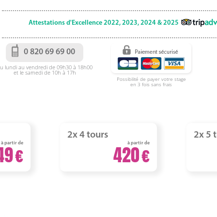
Attestations d'Excellence 2022, 2023, 2024 & 2025
0 820 69 69 00
u lundi au vendredi de 09h30 à 18h00
et le samedi de 10h à 17h
Possibilité de payer votre stage
en 3 fois sans frais
2x 4 tours
2x 5 
à partir de
à partir de
49
420