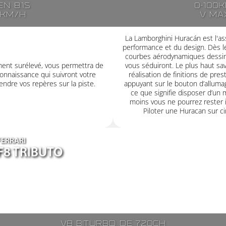
n 8.1s
0-100k
7km/h
V ma
La Lamborghini Huracán est l'ass
performance et du design. Dès le
courbes aérodynamiques dessiné
ment surélevé, vous permettra de
vous séduiront. Le plus haut savoi
onnaissance qui suivront votre
réalisation de finitions de pre
ndre vos repères sur la piste.
appuyant sur le bouton d’alluma
ce que signifie disposer d’un 
moins vous ne pourrez rester i
Piloter une Huracan sur cir
FERRARI
F8 TRIBUTO
V8 biturbo de 720ch