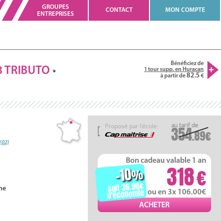
GROUPES
CONTACT
MON COMPTE
ENTREPRISES
Bénéficiez de
8
TRIBUTO
1 tour supp. en Huracan
82.5
à partir de
Proposé par l'école:
354
.89
(02)
Bon cadeau valable 1 an
318
-10
%
soit 36.90
ne
d'économie
ou en 3x 106.00