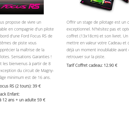
ous propose de vivre un
Offrir un stage de pilotage est un
able en compagnie d'un pilote
exceptionnel. N'hésitez pas et opt
 bord d'une Ford Focus RS de
coffret (13x18cm) et son livret. U
têmes de piste vous
mettre en valeur votre Cadeau et 
précier la maîtrise de la
déjà un moment inoubliable avant
ilotes. Sensations Garanties !
retrouver sur la piste.
t les bienvenus à partir de 8
Tarif Coffret cadeau: 12.90
’exception du circuit de Magny-
’âge minimum est de 16 ans.
Focus RS (2 tours): 39
ack Enfant:
 à 12 ans + un adulte 59