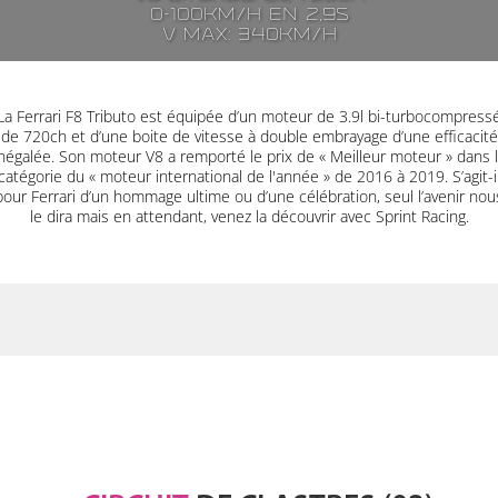
0-100km/h en 2,9s
V max: 340km/h
La Ferrari F8 Tributo est équipée d’un moteur de 3.9l bi-turbocompress
de 720ch et d’une boite de vitesse à double embrayage d’une efficacité
négalée. Son moteur V8 a remporté le prix de « Meilleur moteur » dans 
catégorie du « moteur international de l'année » de 2016 à 2019. S’agit-i
pour Ferrari d’un hommage ultime ou d’une célébration, seul l’avenir nou
le dira mais en attendant, venez la découvrir avec Sprint Racing.