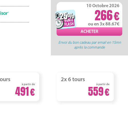
10 Octobre 2026
266
-25
%
ou en 3x 88.67
Envoi du bon cadeau par email en 15mn
après la commande
tours
2x 6 tours
à partir de
à partir de
491
559