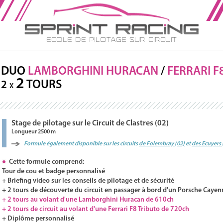
Ecole de Pilotage sur Circuit
DUO
LAMBORGHINI
HURACAN
/
FERRARI
F
2
TOURS
2
X
Stage de pilotage sur le Circuit de Clastres (02)
Longueur 2500 m
Formule également disponible sur les circuits
de Folembray (02)
et
des Ecuyers 
Cette formule comprend:
Tour de cou et badge personnalisé
+ Briefing video sur les conseils de pilotage et de sécurité
+ 2 tours de découverte du circuit en passager à bord d'un Porsche Cayen
+ 2 tours au volant d'une Lamborghini Huracan de 610ch
+ 2 tours de circuit au volant d'une Ferrari F8 Tributo de 720ch
+ Diplôme personnalisé