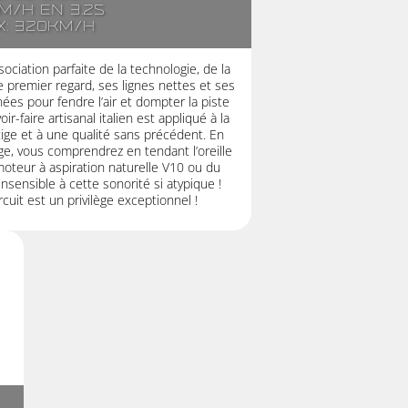
m/h en 3.2s
x: 320km/h
ociation parfaite de la technologie, de la
 premier regard, ses lignes nettes et ses
es pour fendre l’air et dompter la piste
r-faire artisanal italien est appliqué à la
stige et à une qualité sans précédent. En
ge, vous comprendrez en tendant l’oreille
moteur à aspiration naturelle V10 ou du
nsensible à cette sonorité si atypique !
cuit est un privilège exceptionnel !