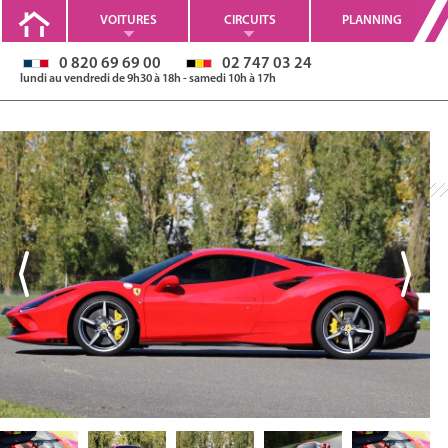
VOITURES
CIRCUITS
PLANNING
0 820 69 69 00
02 747 03 24
lundi au vendredi de 9h30 à 18h - samedi 10h à 17h