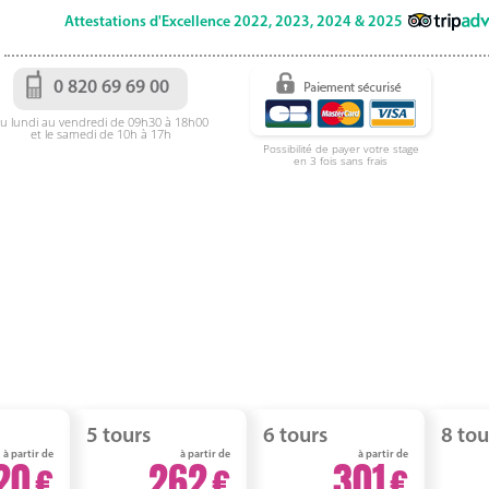
Attestations d'Excellence 2022, 2023, 2024 & 2025
0 820 69 69 00
u lundi au vendredi de 09h30 à 18h00
et le samedi de 10h à 17h
Possibilité de payer votre stage
en 3 fois sans frais
5 tours
6 tours
8 tou
à partir de
à partir de
à partir de
20
262
301