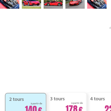
d
3 tours
4 tours
2 tours
à partir de
à partir de
178
2
140