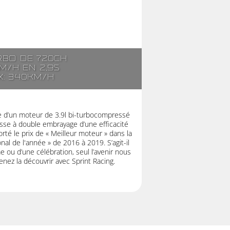
rbo de 720ch
m/h en 2,9s
x: 340km/h
ée d’un moteur de 3.9l bi-turbocompressé
esse à double embrayage d’une efficacité
té le prix de « Meilleur moteur » dans la
nal de l'année » de 2016 à 2019. S’agit-il
 ou d’une célébration, seul l’avenir nous
enez la découvrir avec Sprint Racing.