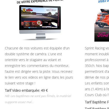
Chacune de nos voitures est équipée d'un
Sprint Racing v
double système de caméra. L'une est
moment inoubli
orientée vers le stagiaire au volant et
professionnel à
enregistre les commentaires du moniteur,
350ch. Nos bap
l’autre est dirigée vers la piste. Vous recevez
permettront d'ap
le lien vers vos videos en ligne dans les jours
dérive de nos p
suivant votre stage !
Les enfants son
ans (1.40m) à l
Tarif Video embarquée: 49
Cours Club où l
NB: Les baptêmes ne sont pas filmés, le matériel
Tarif Baptême 
supporte assez mal...
Tarif Baptême P