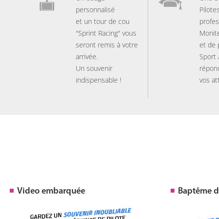
personnalisé
Pilote
et un tour de cou
profes
"Sprint Racing" vous
Monit
seront remis à votre
et de
arrivée.
Sport
Un souvenir
répon
indispensable !
vos at
Video embarquée
Baptême de