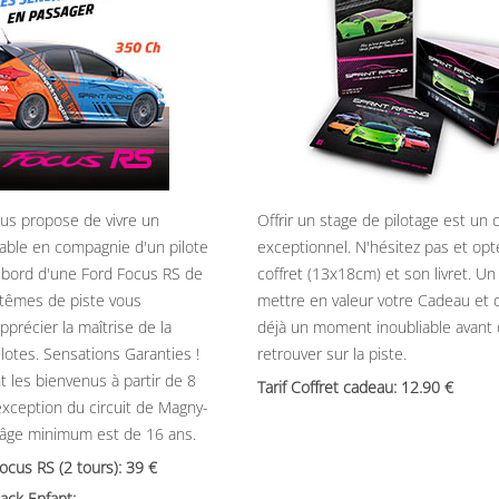
ous propose de vivre un
Offrir un stage de pilotage est un
able en compagnie d'un pilote
exceptionnel. N'hésitez pas et opt
 bord d'une Ford Focus RS de
coffret (13x18cm) et son livret. U
têmes de piste vous
mettre en valeur votre Cadeau et 
précier la maîtrise de la
déjà un moment inoubliable avant
ilotes. Sensations Garanties !
retrouver sur la piste.
t les bienvenus à partir de 8
Tarif Coffret cadeau: 12.90
’exception du circuit de Magny-
’âge minimum est de 16 ans.
Focus RS (2 tours): 39
ack Enfant: