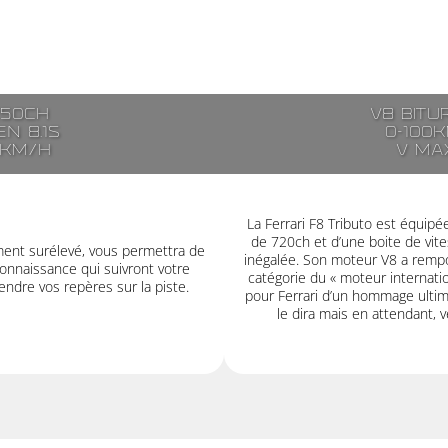
250ch
V8 bitu
n 8.1s
0-100k
7km/h
V ma
La Ferrari F8 Tributo est équip
de 720ch et d’une boite de vit
ment surélevé, vous permettra de
inégalée. Son moteur V8 a rempor
onnaissance qui suivront votre
catégorie du « moteur internatio
ndre vos repères sur la piste.
pour Ferrari d’un hommage ultime
le dira mais en attendant, v