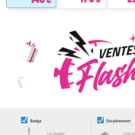
Badge
Encadrement
Un badge
Une é