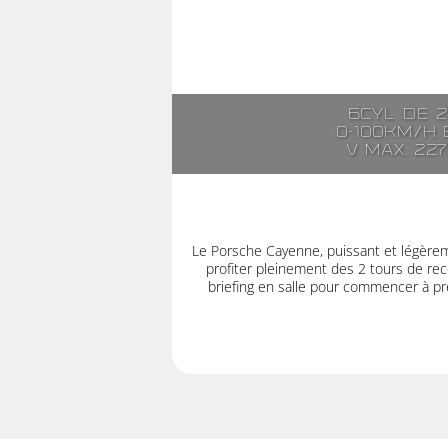
6cyl. de 
0-100km/h e
V max: 22
Le Porsche Cayenne, puissant et légère
profiter pleinement des 2 tours de rec
briefing en salle pour commencer à pre