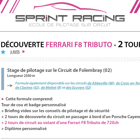
Ecole de Pilotage sur Circuit
2
DÉCOUVERTE
FERRARI
F8
TRIBUTO
TOU
3 AVIS
Stage de pilotage sur le Circuit de Folembray (02)
Longueur 2350 m
Formule également disponible sur les circuits
de Abbeville (80)
,
de Croix-en-Ter
de Clastres (02)
,
de Mettet (B)
et
des Ecuyers (02)
Cette formule comprend:
Tour de cou et badge personnalisé
+ Briefing video sur les conseils de pilotage et de sécurité
+ 2 tours de découverte du circuit en passager à bord d'un Porsche Cayen
+ 2 tours de circuit au volant d'une Ferrari F8 Tributo de 720ch
+ Diplôme personnalisé