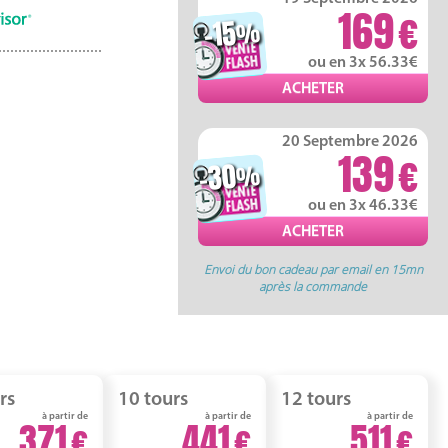
169
-15
%
ou en 3x 56.33
20 Septembre 2026
139
-30
%
ou en 3x 46.33
Envoi du bon cadeau par email en 15mn
après la commande
rs
10 tours
12 tours
à partir de
à partir de
à partir de
371
441
511