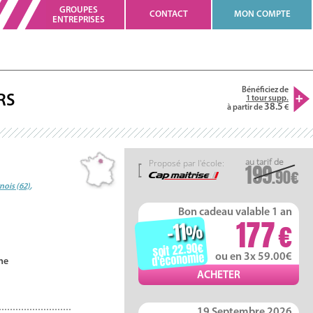
GROUPES
CONTACT
MON COMPTE
ENTREPRISES
Bénéficiez de
RS
1 tour supp.
38.5
à partir de
Proposé par l'école:
199
.90
nois (62)
,
Bon cadeau valable 1 an
177
-11
%
soit 22.90
d'économie
ou en 3x 59.00
ne
19 Septembre 2026