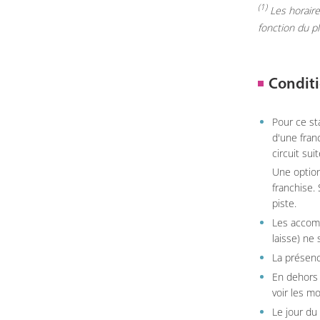
(1)
Les horaires
fonction du p
Conditi
Pour ce st
d'une fran
circuit sui
Une option
franchise.
piste.
Les accom
laisse) ne 
La présenc
En dehors 
voir les m
Le jour du