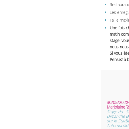
Restauratio
Les enregi
Taille max
Une fois c
matin comm
stage, vou
nous nous 
Si vous ête
Pensez à b
30/05/2021 
2
Marjolaine 
T
Stage du
S
Dimanche 3
D
sur le Stad
s
Automobile d
d