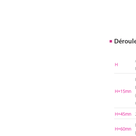
Déroul
H
H+15mn
H+45mn
H+60mn