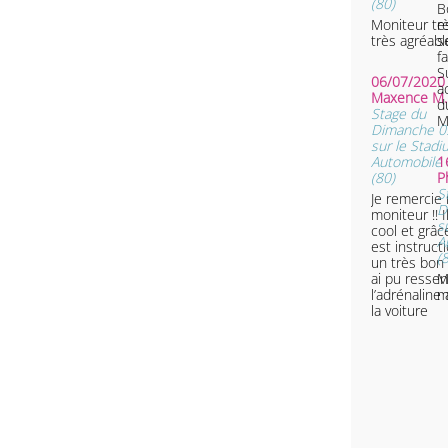
(80)
B
Moniteur trè
e
très agréabl
s
f
S
06/07/2020 
a
Maxence M
d
Stage du
M
Dimanche 05
sur le Stad
Automobile d
1
(80)
P
S
Je remercie
D
moniteur !! I
s
cool et grâce
A
est instruction J ai 
(
un très bon
ai pu ressen
M
l’adrénaline
m
la voiture