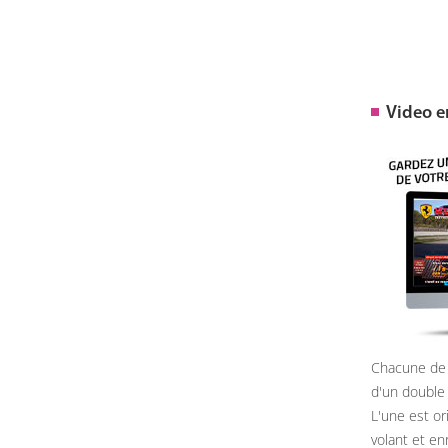
Video 
Chacune de 
d'un double
L'une est or
volant et e