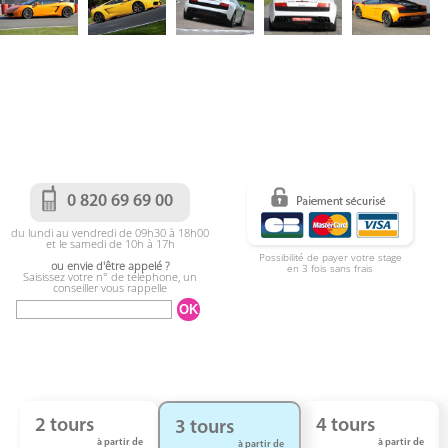
0 820 69 69 00
du lundi au vendredi de 09h30 à 18h00
et le samedi de 10h à 17h
Possibilité de payer votre stage
ou envie d'être appelé ?
en 3 fois sans frais
Saisissez votre n° de téléphone, un
conseiller vous rappelle
2 tours
4 tours
3 tours
à partir de
à partir de
à partir de