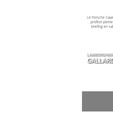
Le Porsche Caye
profiter plein
briefing en s
LAMBORGHINI
GALLARD