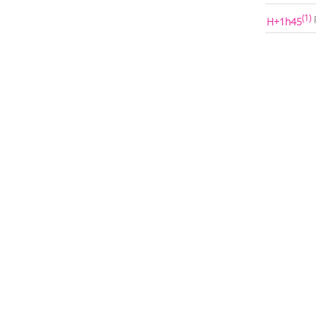
(1)
H+1h45