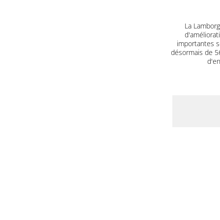
La Lamborgh
d'améliorat
importantes s
désormais de 560
d'en