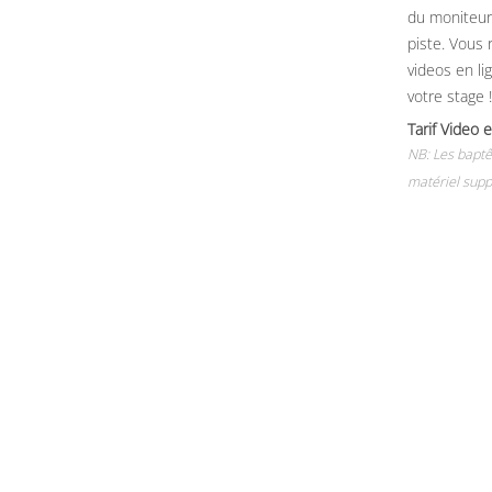
du moniteur, 
piste. Vous 
videos en li
votre stage !
Tarif Vide
NB: Les baptê
matériel supp