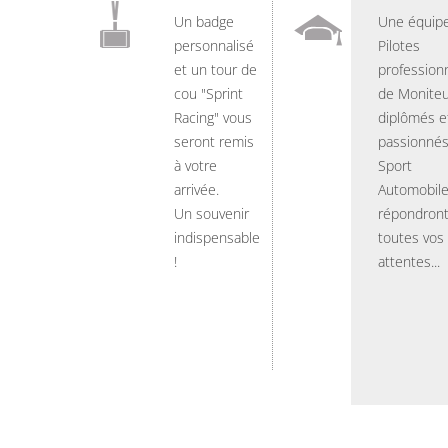
Un badge
Une équip
personnalisé
Pilotes
et un tour de
professionn
cou "Sprint
de Moniteu
Racing" vous
diplômés e
seront remis
passionnés
à votre
Sport
arrivée.
Automobil
Un souvenir
répondront
indispensable
toutes vos
!
attentes...