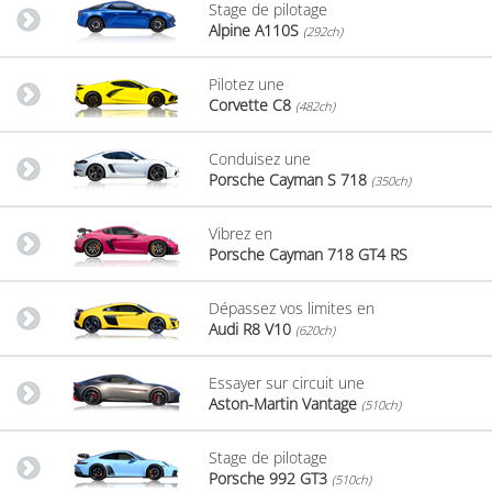
Stage de pilotage
Alpine A110S
(292ch)
Pilotez une
Corvette C8
(482ch)
Conduisez une
Porsche Cayman S 718
(350ch)
Vibrez en
Porsche Cayman 718 GT4 RS
Dépassez vos limites en
Audi R8 V10
(620ch)
Essayer sur circuit une
Aston-Martin Vantage
(510ch)
Stage de pilotage
Porsche 992 GT3
(510ch)