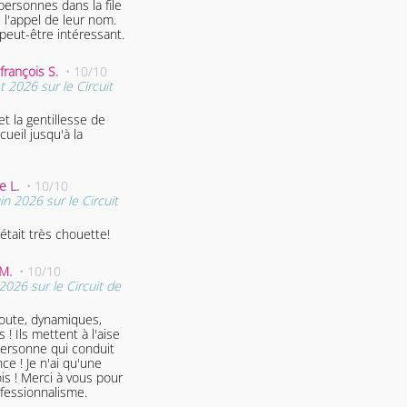
contraire, ils vous poussent à aller encor
personnes dans la file
vite.
 l'appel de leur nom.
peut-être intéressant.
06/06/2026 20:24 - Jeremy D.
• 10/10
Stage du Samedi 06 Juin 2026 sur le Circu
-françois S.
• 10/10
Mettet (B)
t 2026 sur le Circuit
Merci beaucoup c’était parfait pour une
première expérience à refaire
et la gentillesse de
cueil jusqu'à la
06/06/2026 19:15 - Pascal T.
• 10/10
Stage du Samedi 06 Juin 2026 sur le Circu
Mettet (B)
ie L.
• 10/10
n 2026 sur le Circuit
Cadeau offert par mes meilleurs amis, eu
le savent fan de sport auto, ont choisi 3
voitures d'exception : la Porsche Cayman,
était très chouette!
Lambo Huracan et la Ferrari 488. Quelle
incroyable expérience. J'ai des étoiles plei
e M.
• 10/10
yeux. L'envie de déjà y retourner !! Perso
2026 sur le Circuit de
incroyable, co-pilotes pro et qui donnent
précieux conseils...bref la perfection. Les
coute, dynamiques,
voitures sont incroyables et on compren
 ! Ils mettent à l'aise
mieux encore pourquoi Ferrari est un myt
personne qui conduit
Merci à tous
ois ! Merci à vous pour
ofessionnalisme.