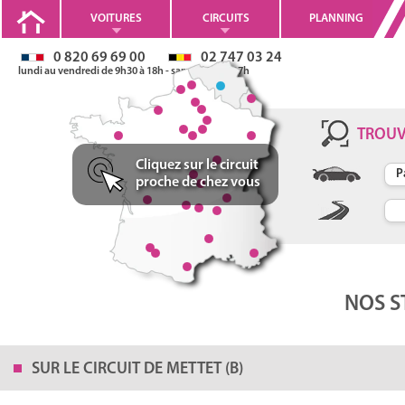
VOITURES
CIRCUITS
PLANNING
0 820 69 69 00
02 747 03 24
lundi au vendredi de 9h30 à 18h - samedi 10h à 17h
Stages de pilotage sur le
TROU
Circuit de Mettet (B
Cliquez sur le circuit
proche de chez vous
Longueur: 2300 m
Largeur: 10 m
30 km de Charleroi
86 km de Bruxelles
140 km de Lille
NOS S
SUR LE
CIRCUIT DE METTET (B)