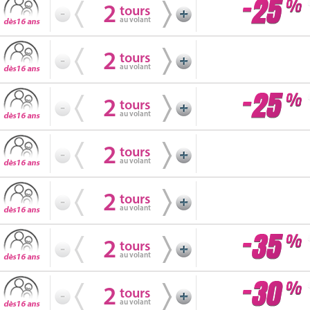
2
tours
au volant
2
tours
au volant
2
tours
au volant
2
tours
au volant
2
tours
au volant
2
tours
au volant
2
tours
au volant