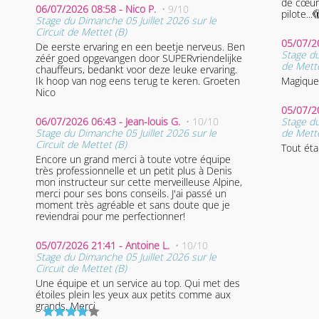
de cœur p
06/07/2026 08:58 - Nico P.
• 9/10
pilote...
Stage du Dimanche 05 Juillet 2026 sur le
Circuit de Mettet (B)
05/07/2
De eerste ervaring en een beetje nerveus. Ben
Stage du
zéér goed opgevangen door SUPERvriendelijke
de Mette
chauffeurs, bedankt voor deze leuke ervaring.
Ik hoop van nog eens terug te keren. Groeten
Magique
Nico
06/07/2026 06:43 - Jean-louis G.
• 10/10
Stage du
Stage du Dimanche 05 Juillet 2026 sur le
de Mette
Circuit de Mettet (B)
Tout étai
Encore un grand merci à toute votre équipe
très professionnelle et un petit plus à Denis
mon instructeur sur cette merveilleuse Alpine,
merci pour ses bons conseils. J'ai passé un
moment très agréable et sans doute que je
reviendrai pour me perfectionner!
05/07/2026 21:41 - Antoine L.
• 10/10
Stage du Dimanche 05 Juillet 2026 sur le
Circuit de Mettet (B)
Une équipe et un service au top. Qui met des
étoiles plein les yeux aux petits comme aux
grands. Merci