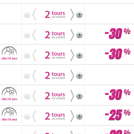
2
tours
au volant
2
tours
au volant
2
tours
au volant
2
tours
au volant
2
tours
au volant
2
tours
au volant