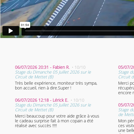
06/07/2026 20:31 - Fabien R.
• 10/10
05/07/2
Stage du Dimanche 05 Juillet 2026 sur le
Stage du
Circuit de Mettet (B)
Circuit 
Très belle expérience, moniteur très sympa,
Merci po
bon accueil, rien à dire.Super !
récupéra
encore m
06/07/2026 12:18 - Lérick E.
• 10/10
Stage du Dimanche 05 Juillet 2026 sur le
05/07/2
Circuit de Mettet (B)
Stage du
de Mette
Merci beaucoup pour votre aide grâce à vous
le cadeau surprise fait à mon copain a été
Mon pèr
réalisé avec succès !!!!!
ces visit
une belle expéri