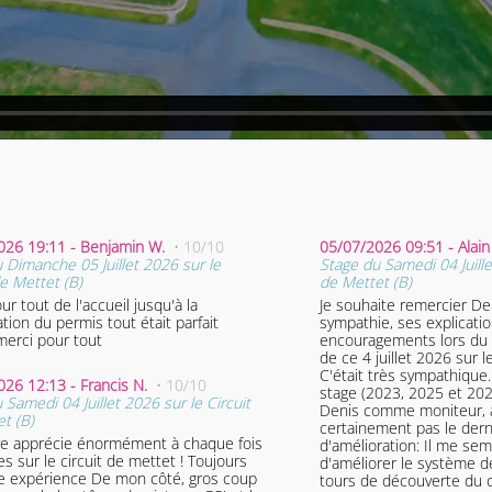
026 19:11 - Benjamin W.
• 10/10
05/07/2026 09:51 - Alai
 Dimanche 05 Juillet 2026 sur le
Stage du Samedi 04 Juille
de Mettet (B)
de Mettet (B)
ur tout de l'accueil jusqu'à la
Je souhaite remercier De
tion du permis tout était parfait
sympathie, ses explicatio
erci pour tout
encouragements lors du 
de ce 4 juillet 2026 sur l
C'était très sympathique
026 12:13 - Francis N.
• 10/10
stage (2023, 2025 et 202
 Samedi 04 Juillet 2026 sur le Circuit
Denis comme moniteur, a
t (B)
certainement pas le dernier. 
e apprécie énormément à chaque fois
d'amélioration: Il me se
es sur le circuit de mettet ! Toujours
d'améliorer le système d
ence De mon côté, gros coup
tours de découverte du c