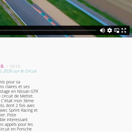
n B.
• 10/10
08/06/2026 08:33 - Jérôme C.
• 10/10
t 2026 sur le Circuit
Stage du Dimanche 07 Juin 2026 sur le Ci
de Mettet (B)
nis pour sa
Excellente experiences une nouvelle fois,
ns claires et ses
ème année avec sprint racing au circuit d
stage en Nissan GTR
Mettet, organisation et equipe au top, me
e circuit de Mettet.
tous.
. C'était mon 3ème
6), dont 2 fois avec
06/06/2026 21:58 - Arnaud D.
• 10/10
vec Sprint Racing et
Stage du Samedi 06 Juin 2026 sur le Circu
Piste
Mettet (B)
mble intéressant
Une très belle expérience avec des
es appels pour les
accompagnateurs qui ne vous freinent pa
ircuit en Porsche