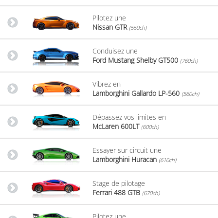
Pilotez une
Nissan GTR
(550ch)
Conduisez une
Ford Mustang Shelby GT500
(760ch)
Vibrez en
Lamborghini Gallardo LP-560
(560ch)
Dépassez vos limites en
McLaren 600LT
(600ch)
Essayer sur circuit une
Lamborghini Huracan
(610ch)
Stage de pilotage
Ferrari 488 GTB
(670ch)
Pilotez une