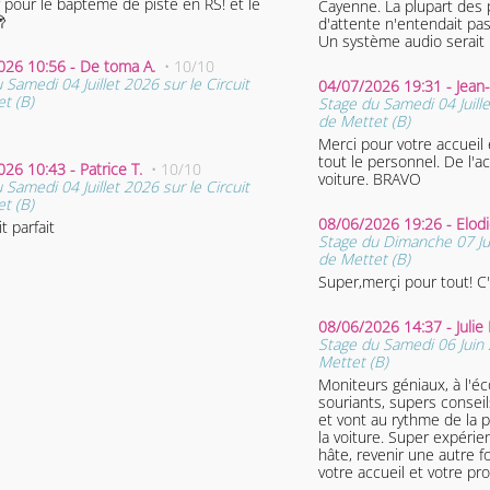
our le baptême de piste en RS! et le
Cayenne. La plupart des 

d'attente n'entendait pas
Un système audio serait 
026 10:56 - De toma A.
• 10/10
 Samedi 04 Juillet 2026 sur le Circuit
04/07/2026 19:31 - Jean
t (B)
Stage du Samedi 04 Juille
de Mettet (B)
Merci pour votre accueil 
tout le personnel. De l'ac
05/07/2026 10:43 - Patrice T.
• 10/10
voiture. BRAVO
 Samedi 04 Juillet 2026 sur le Circuit
t (B)
08/06/2026 19:26 - Elod
t parfait
Stage du Dimanche 07 Jui
de Mettet (B)
Super,merçi pour tout! C'
08/06/2026 14:37 - Juli
Stage du Samedi 06 Juin 
Mettet (B)
Moniteurs géniaux, à l'é
souriants, supers conseils
et vont au rythme de la 
la voiture. Super expérience ! Je n'ai qu'une
hâte, revenir une autre f
votre accueil et votre pr