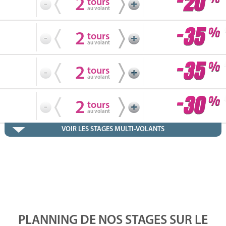
2
tours
au volant
2
tours
au volant
2
tours
au volant
2
tours
au volant
VOIR LES STAGES MULTI-VOLANTS
PLANNING DE NOS STAGES SUR LE