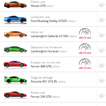
Pilotez une
Nissan GTR
(550ch)
Conduisez une
Ford Mustang Shelby GT500
(760ch)
Vibrez en
Lamborghini Gallardo LP-560
(560ch)
Dépassez vos limites en
Lamborghini Huracan
(610ch)
Essayer sur circuit une
Ferrari 488 GTB
(670ch)
Stage de pilotage
Porsche 991 GT3 RS
(520ch)
Pilotez une
Ferrari 296 GTB
(830ch)