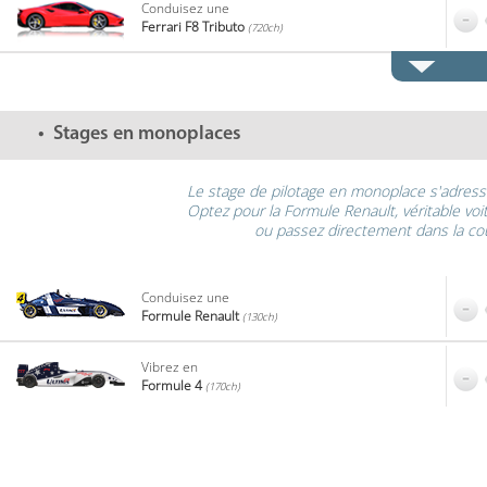
Conduisez une
Ferrari F8 Tributo
(720ch)
Stages en monoplaces
Le stage de pilotage en monoplace s'adresse
Optez pour la Formule Renault, véritable voit
ou passez directement dans la cou
Conduisez une
Formule Renault
(130ch)
Vibrez en
Formule 4
(170ch)