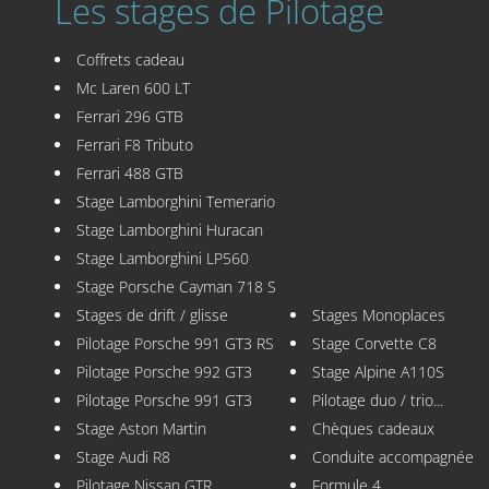
Les stages de Pilotage
Coffrets cadeau
Mc Laren 600 LT
Ferrari 296 GTB
Ferrari F8 Tributo
Ferrari 488 GTB
Stage Lamborghini Temerario
Stage Lamborghini Huracan
Stage Lamborghini LP560
Stage Porsche Cayman 718 S
Stages de drift / glisse
Stages Monoplaces
Pilotage Porsche 991 GT3 RS
Stage Corvette C8
Pilotage Porsche 992 GT3
Stage Alpine A110S
Pilotage Porsche 991 GT3
Pilotage duo / trio...
Stage Aston Martin
Chèques cadeaux
Stage Audi R8
Conduite accompagnée
Pilotage Nissan GTR
Formule 4