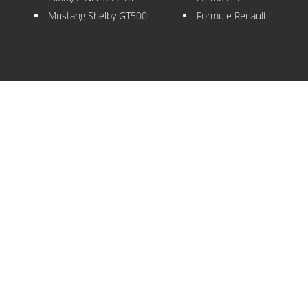
Mustang Shelby GT500
Formule Renault