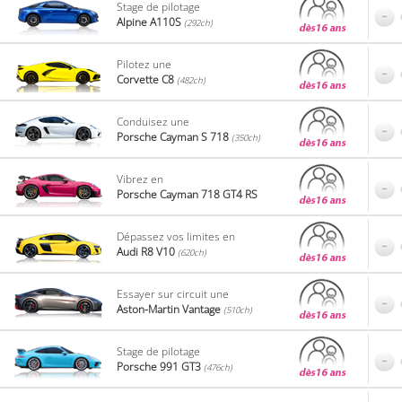
Stage de pilotage
Alpine A110S
(292ch)
Pilotez une
Corvette C8
(482ch)
Conduisez une
Porsche Cayman S 718
(350ch)
Vibrez en
Porsche Cayman 718 GT4 RS
Dépassez vos limites en
Audi R8 V10
(620ch)
Essayer sur circuit une
Aston-Martin Vantage
(510ch)
Stage de pilotage
Porsche 991 GT3
(476ch)