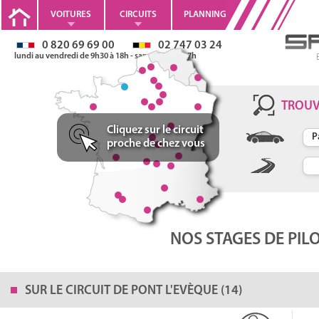
VOITURES
CIRCUITS
PLANNING
0 820 69 69 00
02 747 03 24
lundi au vendredi de 9h30 à 18h - samedi 10h à 17h
Stages de pilotage sur le
Circuit de Pont l'Evèqu
TROU
Cliquez sur le circuit
proche de chez vous
Longueur: 2000 m
Largeur: 7 m
10 km de Deauville
75 km de Rouen
NOS STAGES DE PIL
SUR LE
CIRCUIT DE PONT L'EVÈQUE (14)