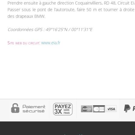
Prendre ensuite à gauche direction Coquainvilliers, RD 48, Circuit EI
Passer sous le pont de l’autoroute, faire 50 m et tourner à droi
des drapeaux BMW.
Coordonnées GPS : 49°16'25"N / 00°11'31"E
Site web du circuit:
www.eia.fr