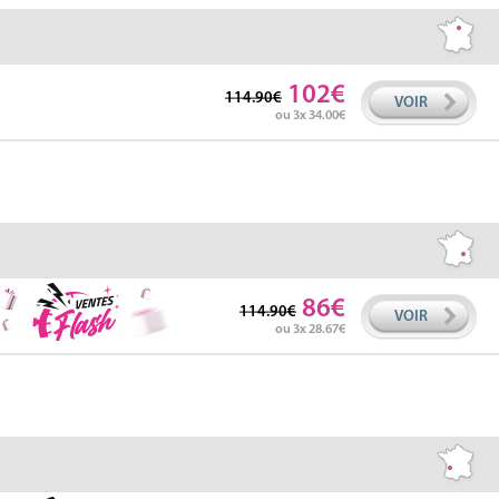
102
114.90
VOIR
ou 3x 34.00
86
114.90
VOIR
ou 3x 28.67