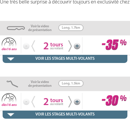
ne très belle surprise à découvrir toujours en exclusivité chez
Voir la video
Long. 1.7km
de présentation
2
tours
au volant
VOIR LES STAGES MULTI-VOLANTS
Voir la video
Long. 1.5km
de présentation
2
tours
au volant
VOIR LES STAGES MULTI-VOLANTS