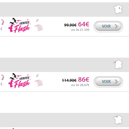
64
99.90
VOIR
ou 3x 21.33
86
114.90
VOIR
ou 3x 28.67