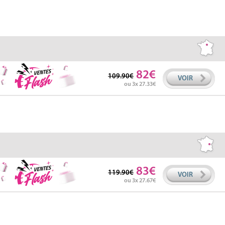
82
109.90
VOIR
ou 3x 27.33
83
119.90
VOIR
ou 3x 27.67