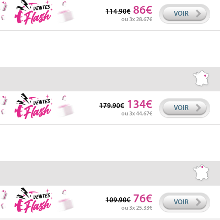
86
114.90
VOIR
ou 3x 28.67
134
179.90
VOIR
ou 3x 44.67
76
109.90
VOIR
ou 3x 25.33