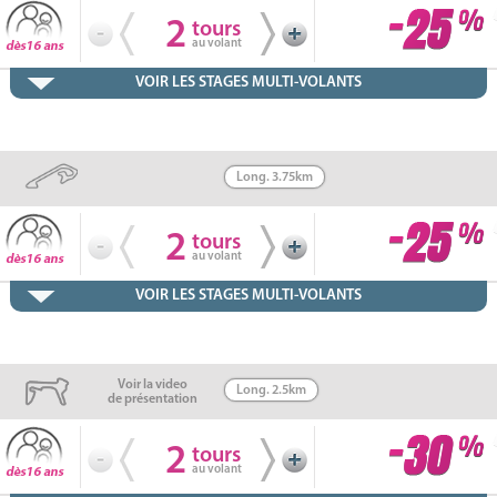
2
tours
au volant
VOIR LES STAGES MULTI-VOLANTS
Long. 3.75km
2
tours
au volant
VOIR LES STAGES MULTI-VOLANTS
Voir la video
Long. 2.5km
de présentation
2
tours
au volant