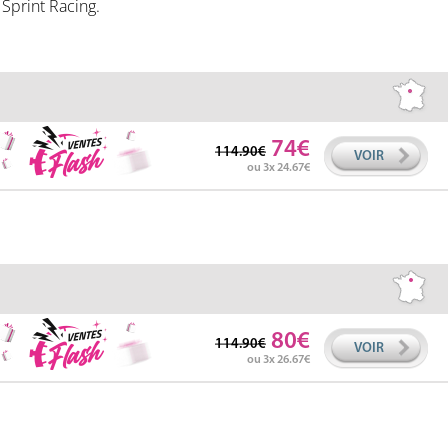
 Sprint Racing.
74
114.90
VOIR
ou 3x 24.67
80
114.90
VOIR
ou 3x 26.67