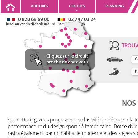
VOITURES
CIRCUITS
PLANNING
0 820 69 69 00
02 747 03 24
lundi au vendredi de 9h30 à 18h - samedi 10h à 17h
Stages de pilotage en
TROU
Corvette C8
Cliquez sur le circuit
proche de chez vous
V8 6.2l de 482ch
0-100km/h en 3,5s
V max: 296km/h
NOS 
Sprint Racing, vous propose en exclusivité de découvrir la t
performance et du design sportif à l’américaine. Dotée d’un
ravira également par un habitacle moderne et des sièges spo