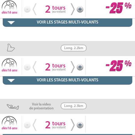
2
tours
au volant
VOIR LES STAGES MULTI-VOLANTS
Long. 2.2km
2
tours
au volant
VOIR LES STAGES MULTI-VOLANTS
Voir la video
Long. 2.3km
de présentation
2
tours
au volant