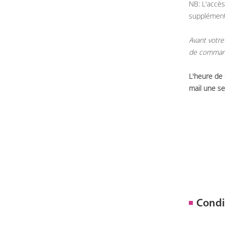
NB: L'accès
supplémen
Avant votre
de commande
L'heure de
mail une se
Condi