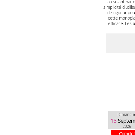
au volant par 
simplicité d’util
de rigueur pou
cette monopla
efficace. Les
Dimanch
13
Septem
2026
Complet