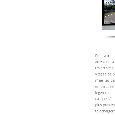
Pour voir ou
au volant, l
trajectoires
vitesse de 
n’hésitez pa
embarquée. 
légèrement 
casque afin 
plus près vo
télécharger