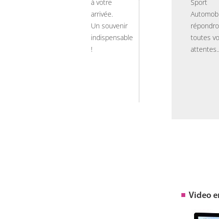
à votre
Sport
arrivée.
Automobi
Un souvenir
répondro
indispensable
toutes v
!
attentes..
Video 