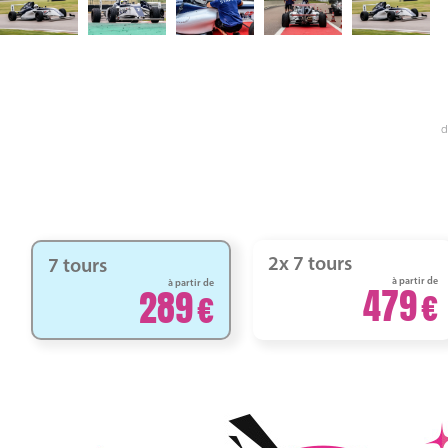
d
2x 7 tours
7 tours
à partir de
à partir de
479
289