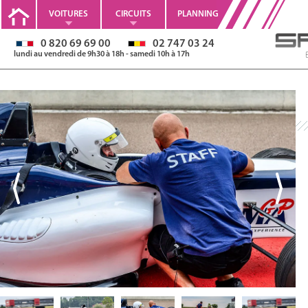
VOITURES
CIRCUITS
PLANNING
0 820 69 69 00
02 747 03 24
lundi au vendredi de 9h30 à 18h - samedi 10h à 17h