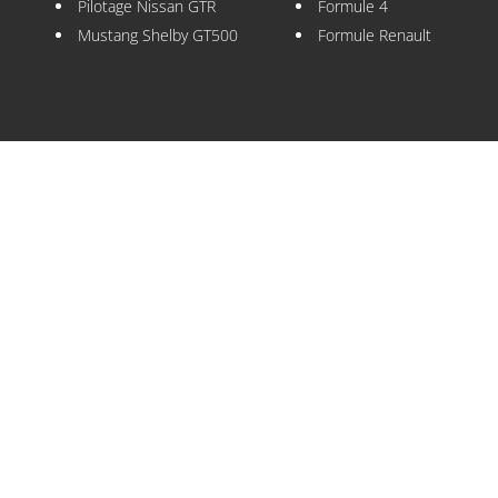
Pilotage Nissan GTR
Formule 4
Mustang Shelby GT500
Formule Renault