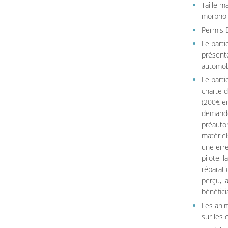
Taille 
morpholo
Permis B
Le parti
présente
automob
Le parti
charte 
(200€ en
demandé
préautor
matériel
une erre
pilote, 
réparati
perçu, l
bénéficia
Les ani
sur les c