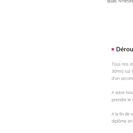
quad. N'hésit
Dérou
Tous nos st
30mn) sur l
d'un second
A votre hor
prendre le v
A la fin de
diplôme en 