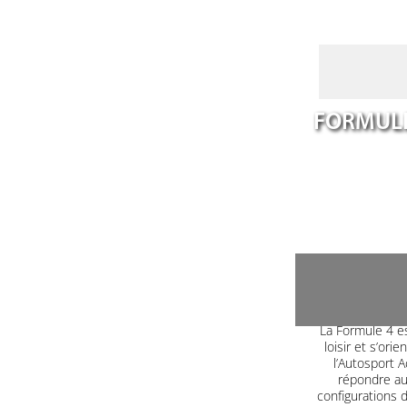
FORMULE
La Formule 4 es
loisir et s’or
l’Autosport 
répondre aux
configurations 