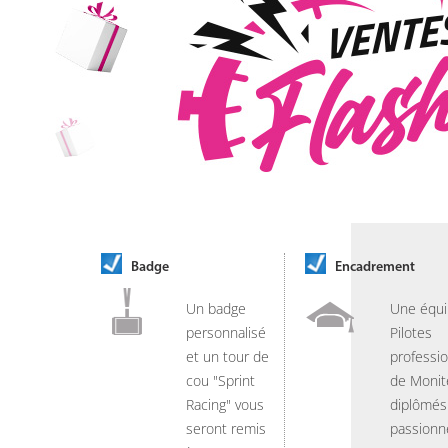
Badge
Encadrement
Un badge
Une équi
personnalisé
Pilotes
et un tour de
professio
cou "Sprint
de Monit
Racing" vous
diplômés
seront remis
passionn