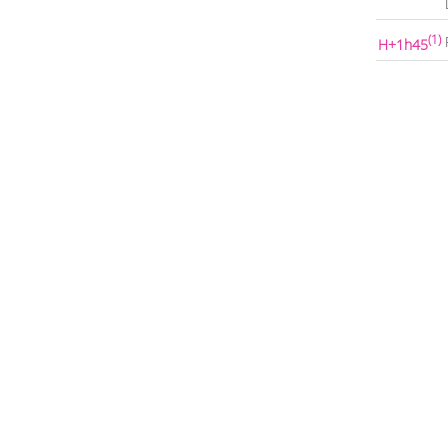
(1)
H+1h45