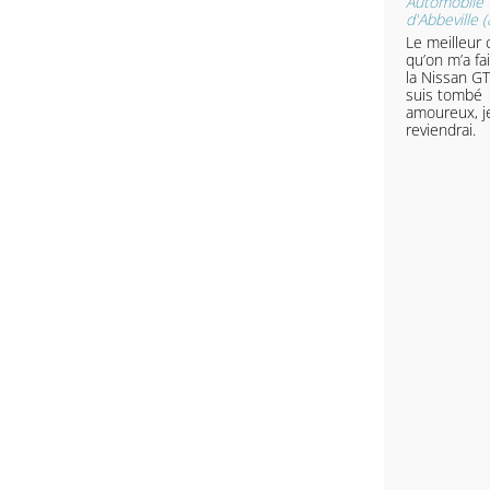
Automobile
d'Abbeville (
Le meilleur
qu’on m’a fai
la Nissan GT
suis tombé
amoureux, j
reviendrai.