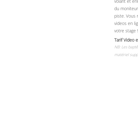
volant et e
du moniteur, 
piste. Vous 
videos en li
votre stage !
Tarif Vide
NB: Les baptê
matériel supp