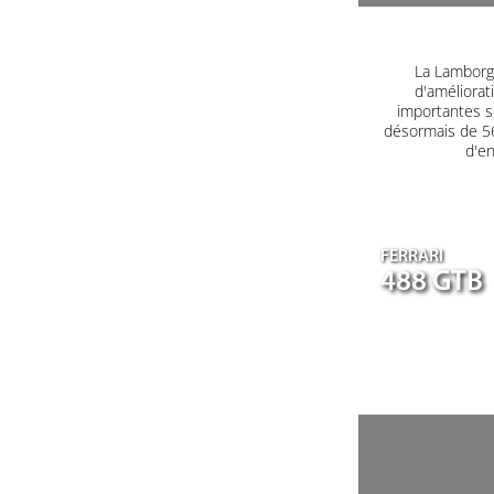
La Lamborgh
d'améliorat
importantes s
désormais de 560
d'en
FERRARI
488 GTB