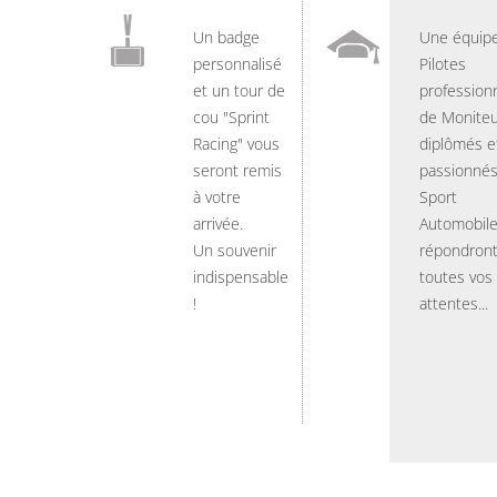
Un badge
Une équip
personnalisé
Pilotes
et un tour de
professionn
cou "Sprint
de Moniteu
Racing" vous
diplômés e
seront remis
passionnés
à votre
Sport
arrivée.
Automobil
Un souvenir
répondront
indispensable
toutes vos
!
attentes...