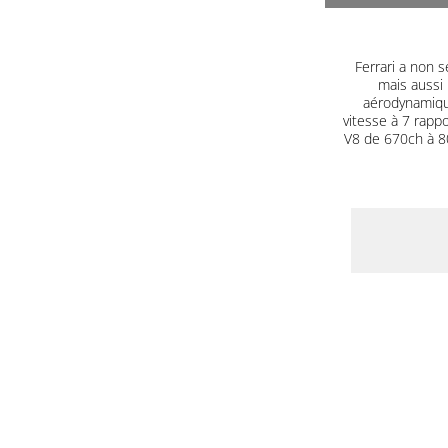
Ferrari a non s
mais aussi 
aérodynamique
vitesse à 7 rapp
V8 de 670ch à 80