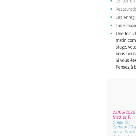
Le jour du
Restauratio
Les enregi
Taille max
Une fois c
matin comm
stage, vou
nous nous 
Si vous ête
Pensez à b
23/06/2026 
Mattias F.
•
Stage du
Samedi 20 J
sur le Stad