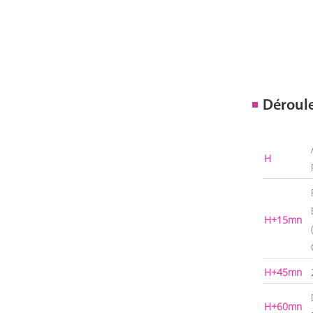
Déroul
H
H+15mn
H+45mn
H+60mn