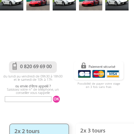
0 820 69 69 00
du lundi au vendredi de 09h30 à 18h00
et le samedi de 10h à 17h
Possibilité de payer votre stage
ou envie d'être appelé ?
en 3 fois sans frais
Saisissez votre n° de téléphone, un
conseiller vous rappelle
2x 3 tours
2x 2 tours