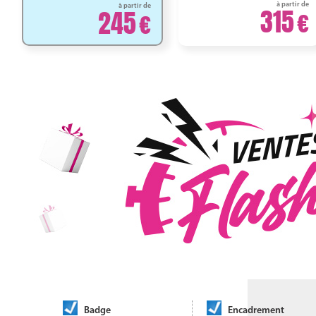
à partir de
à partir de
315
245
Badge
Encadrement