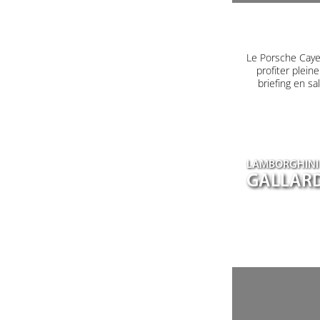
Le Porsche Caye
profiter plein
briefing en s
LAMBORGHINI
GALLARD