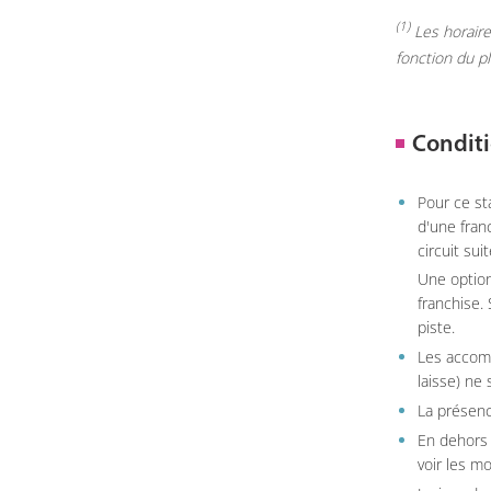
(1)
Les horaires
fonction du p
Conditi
Pour ce st
d'une fran
circuit sui
Une option
franchise.
piste.
Les accom
laisse) ne 
La présenc
En dehors 
voir les m