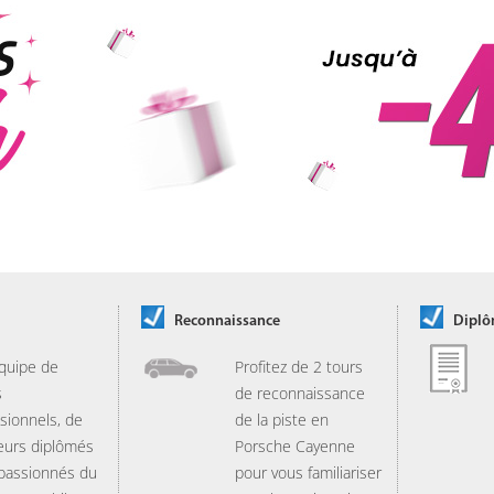
Reconnaissance
Dipl
quipe de
Profitez de 2 tours
s
de reconnaissance
sionnels, de
de la piste en
eurs diplômés
Porsche Cayenne
 passionnés du
pour vous familiariser