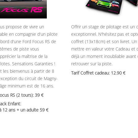
ous propose de vivre un
Offrir un stage de pilotage est un
able en compagnie d'un pilote
exceptionnel. N'hésitez pas et opt
 bord d'une Ford Focus RS de
coffret (13x18cm) et son livret. U
têmes de piste vous
mettre en valeur votre Cadeau et 
précier la maîtrise de la
déjà un moment inoubliable avant
ilotes. Sensations Garanties !
retrouver sur la piste.
t les bienvenus à partir de 8
Tarif Coffret cadeau: 12.90
’exception du circuit de Magny-
’âge minimum est de 16 ans.
Focus RS (2 tours): 39
ack Enfant:
 à 12 ans + un adulte 59