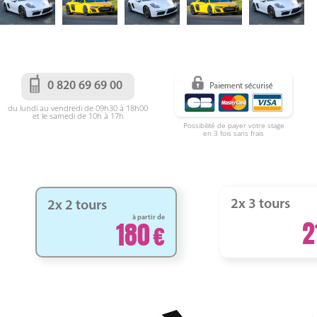
0 820 69 69 00
du lundi au vendredi de 09h30 à 18h00
et le samedi de 10h à 17h
Possibilité de payer votre stage
en 3 fois sans frais
2x 3 tours
2x 2 tours
à partir de
2
180