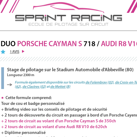
Ecole de Pilotage sur Circuit
DUO
PORSCHE
CAYMAN S
718 /
AUDI
R8
V1
1 AVIS
Stage de pilotage sur le Stadium Automobile d'Abbeville (80)
Longueur 2300 m
Formule également disponible sur les circuits
de Folembray (02)
,
de Croix-en-T
(62)
,
de Clastres (02)
et
de Mettet (B)
Cette formule comprend:
Tour de cou et badge personnalisé
+ Briefing video sur les conseils de pilotage et de sécurité
+ 2 tours de découverte du circuit en passager à bord d'un Porsche Cayen
+ 2 tours de circuit au volant d'un Porsche Cayman S de 350ch
+ 2 tours de circuit au volant d'une Audi R8 V10 de 620ch
+ Diplôme personnalisé