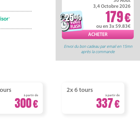
30 Août
3,4 Octobre 2026
179
-25
%
ou en 3x 59.83
Envoi du bon cadeau par email en 15mn
après la commande
tours
2x 6 tours
à partir de
à partir de
300
337