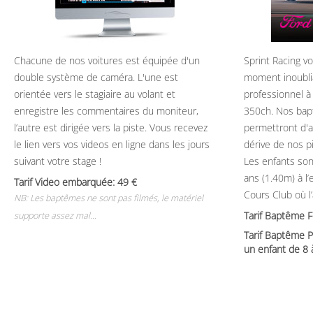
Chacune de nos voitures est équipée d'un
Sprint Racing v
double système de caméra. L'une est
moment inoubli
orientée vers le stagiaire au volant et
professionnel à
enregistre les commentaires du moniteur,
350ch. Nos bap
l’autre est dirigée vers la piste. Vous recevez
permettront d'ap
le lien vers vos videos en ligne dans les jours
dérive de nos p
suivant votre stage !
Les enfants son
ans (1.40m) à l
Tarif Video embarquée: 49
Cours Club où l
NB: Les baptêmes ne sont pas filmés, le matériel
Tarif Baptême 
supporte assez mal...
Tarif Baptême P
un enfant de 8