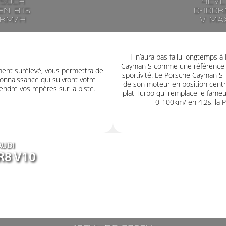
250ch
4cyl
n 8.1s
0-100k
7km/h
V ma
Il n’aura pas fallu longtemps
Cayman S comme une référence e
ment surélevé, vous permettra de
sportivité. Le Porsche Cayman S 
onnaissance qui suivront votre
de son moteur en position centr
ndre vos repères sur la piste.
plat Turbo qui remplace le fameux
0-100km/ en 4.2s, la P
AUDI
R8 V10