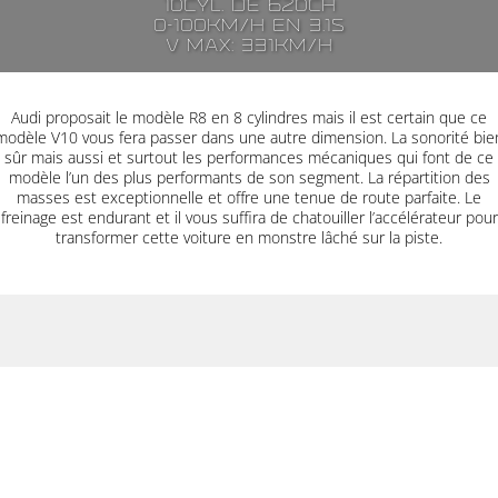
10cyl. de 620ch
0-100km/h en 3.1s
V max: 331km/h
Audi proposait le modèle R8 en 8 cylindres mais il est certain que ce
modèle V10 vous fera passer dans une autre dimension. La sonorité bie
sûr mais aussi et surtout les performances mécaniques qui font de ce
modèle l’un des plus performants de son segment. La répartition des
masses est exceptionnelle et offre une tenue de route parfaite. Le
freinage est endurant et il vous suffira de chatouiller l’accélérateur pour
transformer cette voiture en monstre lâché sur la piste.