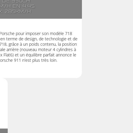
. de 350ch
m/h en 4,4s
x: 285km/h
 à Porsche pour imposer son modèle 718
n terme de design, de technologie et de
718, grâce à un poids contenu, la position
ale arrière (nouveau moteur 4 cylindres à
 Flat6) et un équilibre parfait annonce le
orsche 911 n’est plus très loin.