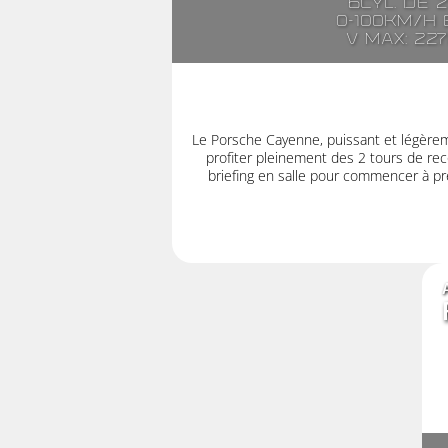
6cyl. de 
0-100km/h e
V max: 22
Le Porsche Cayenne, puissant et légère
profiter pleinement des 2 tours de rec
briefing en salle pour commencer à pre