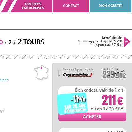
GROUPES
CONTACT
MON COMPTE
ENTREPRISES
Bénéficiez de
2
0
TOURS
2
1 tour supp. en Cayman S 718
X
37.5
à partir de
Proposé par l'école:
239
.90
ernois
Bon cadeau valable 1 an
211
-11
%
soit 28.40
d'économie
ou en 3x 70.50
ne