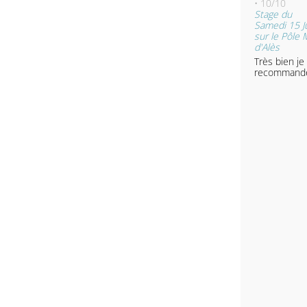
• 10/10
Stage du
Samedi 15 Ju
sur le Pôle
d'Alès
Très bien je
recommand