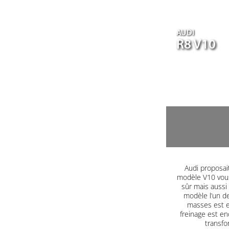
AUDI
R8 V10
Audi proposait
modèle V10 vous
sûr mais aussi
modèle l’un d
masses est e
freinage est end
transfo