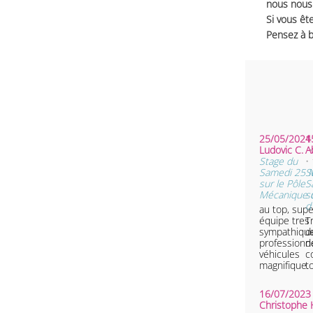
nous nous 
Si vous ête
Pensez à b
25/05/2024 
1
Ludovic C.
Stage du
•
Samedi 25 
S
sur le Pôle
S
Mécanique d
s
d
au top, supe
équipe tres
T
sympathique
d
professionne
d
véhicules
c
magnifique.
t
16/07/2023 
Christophe