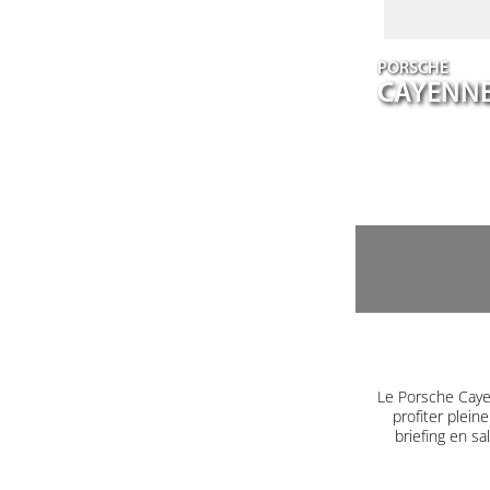
PORSCHE
CAYENN
Le Porsche Caye
profiter plein
briefing en s