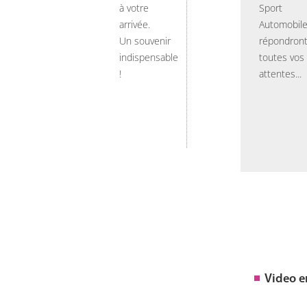
à votre
Sport
arrivée.
Automobil
Un souvenir
répondront
indispensable
toutes vos
!
attentes...
Video 