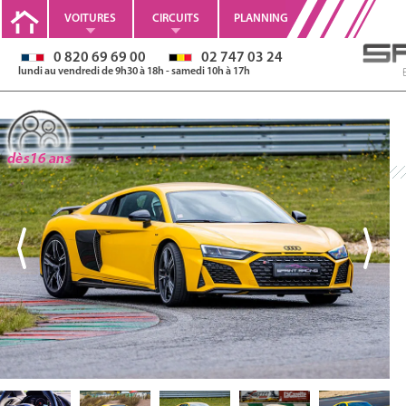
VOITURES
CIRCUITS
PLANNING
0 820 69 69 00
02 747 03 24
lundi au vendredi de 9h30 à 18h - samedi 10h à 17h