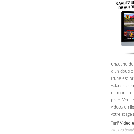
Chacune de 
d'un double
L'une est or
volant et e
du moniteur, 
piste. Vous 
videos en li
votre stage !
Tarif Vide
NB: Les baptê