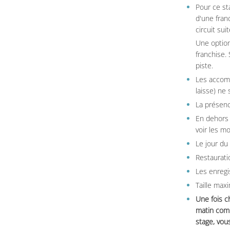
Pour ce st
d'une fran
circuit sui
Une option
franchise.
piste.
Les accom
laisse) ne 
La présenc
En dehors 
voir les m
Le jour du
Restauratio
Les enregi
Taille max
Une fois c
matin comm
stage, vou