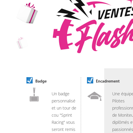
Badge
Encadrement
Un badge
Une équip
personnalisé
Pilotes
et un tour de
professionn
cou "Sprint
de Moniteu
Racing" vous
diplômés e
seront remis
passionnés