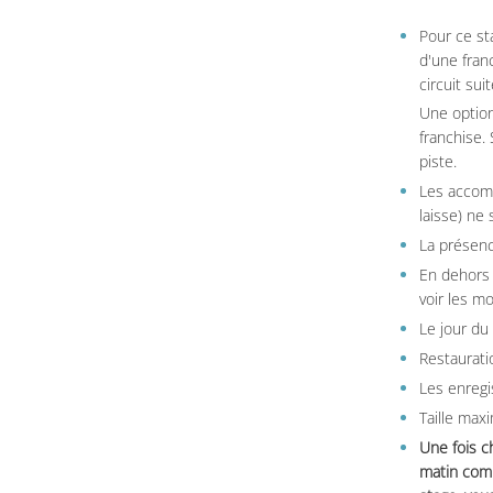
Pour ce st
d'une fran
circuit sui
Une option
franchise.
piste.
Les accom
laisse) ne 
La présenc
En dehors 
voir les m
Le jour du
Restauratio
Les enregi
Taille max
Une fois c
matin comm