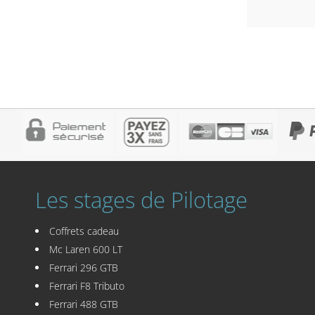
Les stages de Pilotage
Coffrets cadeau
Mc Laren 600 LT
Ferrari 296 GTB
Ferrari F8 Tributo
Ferrari 488 GTB