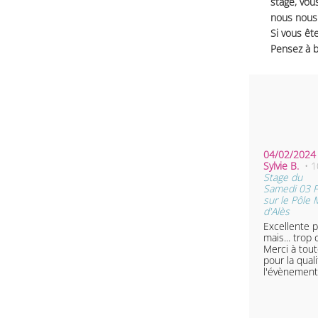
stage, vou
nous nous 
Si vous ête
Pensez à b
04/02/2024 
Sylvie B.
• 
Stage du
Samedi 03 F
sur le Pôle
d'Alès
Excellente p
mais... trop 
Merci à tout
pour la qual
l'évènement