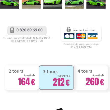
0 820 69 69 00
du lundi au vendredi de 09h30 à 18h00
et le samedi de 10h à 17h
Possibilité de payer votre stage
en 3 fois sans frais
2 tours
4 tours
3 tours
à partir de
à partir de
à partir de
164
260
212