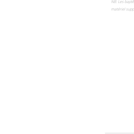
NB: Les baptê
matériel supp