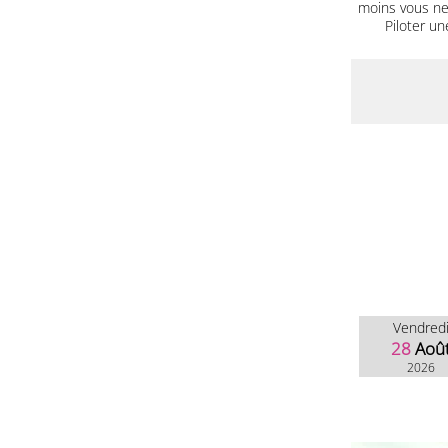
moins vous ne 
Piloter un
Vendred
28
Aoû
2026