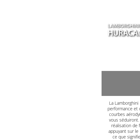
LAMBORGHINI
HURACA
La Lamborghini H
performance et d
courbes aérodyn
vous séduiront. 
réalisation de 
appuyant sur le
ce que signifi