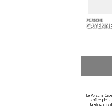
PORSCHE
CAYENN
Le Porsche Caye
profiter plein
briefing en s