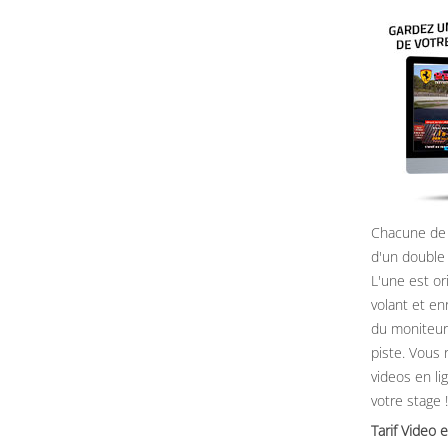
Chacune de 
d'un double
L'une est or
volant et e
du moniteur, 
piste. Vous 
videos en li
votre stage !
Tarif Vide