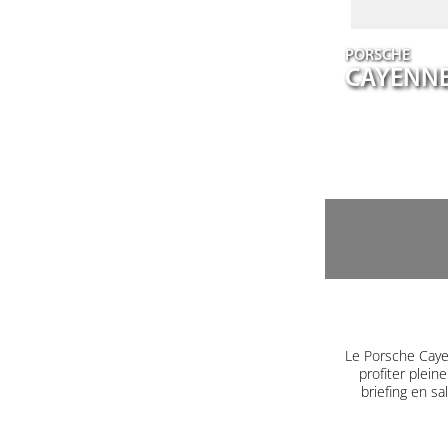
PORSCHE
CAYENN
Le Porsche Caye
profiter plein
briefing en s