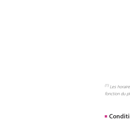
(1)
Les horaires
fonction du p
Conditi