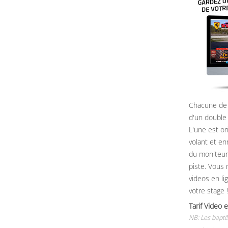
Chacune de 
d'un double
L'une est or
volant et e
du moniteur, 
piste. Vous 
videos en li
votre stage !
Tarif Vide
NB: Les baptê