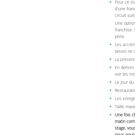
Pour ce st
d'une fran
circuit sui
Une option
franchise.
piste.
Les accom
laisse) ne 
La présenc
En dehors 
voir les m
Le jour du
Restauratio
Les enregi
Taille max
Une fois c
matin comm
stage, vou
nous nous 