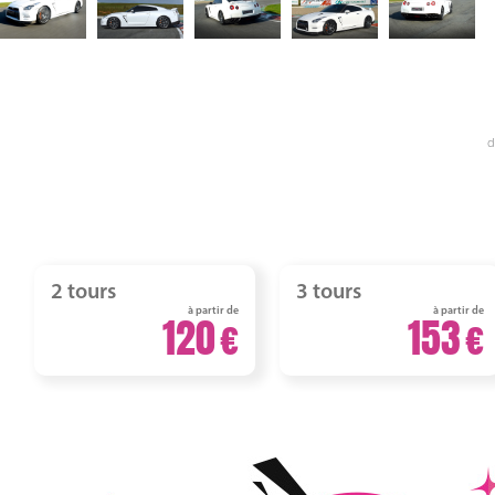
d
2 tours
3 tours
à partir de
à partir de
120
153