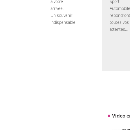
à votre
Sport
arrivée.
Automobil
Un souvenir
répondront
indispensable
toutes vos
!
attentes...
Video 