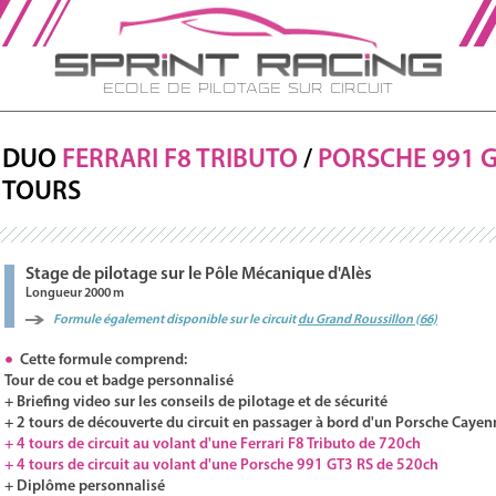
Ecole de Pilotage sur Circuit
DUO
FERRARI
F8
TRIBUTO
/
PORSCHE
991 
TOURS
Stage de pilotage sur le Pôle Mécanique d'Alès
Longueur 2000 m
Formule également disponible sur le circuit
du Grand Roussillon (66)
Cette formule comprend:
Tour de cou et badge personnalisé
+ Briefing video sur les conseils de pilotage et de sécurité
+ 2 tours de découverte du circuit en passager à bord d'un Porsche Cayen
+ 4 tours de circuit au volant d'une Ferrari F8 Tributo de 720ch
+ 4 tours de circuit au volant d'une Porsche 991 GT3 RS de 520ch
+ Diplôme personnalisé