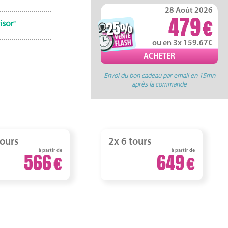
28 Août 2026
479
-25
%
ou en 3x 159.67
Envoi du bon cadeau par email en 15mn
après la commande
tours
2x 6 tours
à partir de
à partir de
566
649