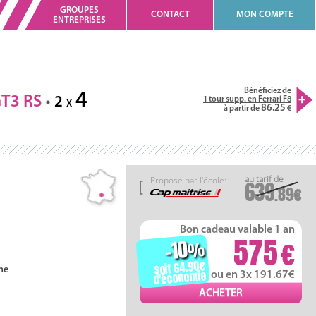
GROUPES
CONTACT
MON COMPTE
ENTREPRISES
Bénéficiez de
4
GT3
RS
2
1 tour supp. en Ferrari F8
X
86.25
à partir de
Proposé par l'école:
639
.89
Bon cadeau valable 1 an
575
-10
%
soit 64.90
ne
d'économie
ou en 3x 191.67