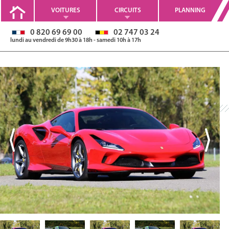
VOITURES
CIRCUITS
PLANNING
0 820 69 69 00
02 747 03 24
lundi au vendredi de 9h30 à 18h - samedi 10h à 17h