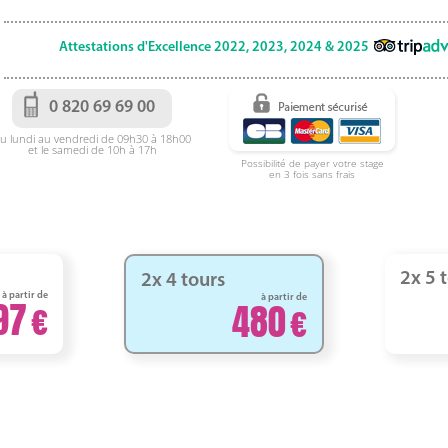
Attestations d'Excellence 2022, 2023, 2024 & 2025
0 820 69 69 00
u lundi au vendredi de 09h30 à 18h00
et le samedi de 10h à 17h
Possibilité de payer votre stage
en 3 fois sans frais
2x 5 
2x 4 tours
à partir de
à partir de
97
480