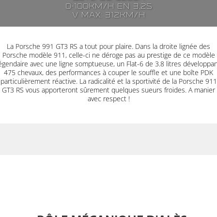
0-100km/h en 3,2s
V max: 312km/h
La Porsche 991 GT3 RS a tout pour plaire. Dans la droite lignée des
Porsche modèle 911, celle-ci ne déroge pas au prestige de ce modèle
égendaire avec une ligne somptueuse, un Flat-6 de 3.8 litres développa
475 chevaux, des performances à couper le souffle et une boîte PDK
particulièrement réactive. La radicalité et la sportivité de la Porsche 911
GT3 RS vous apporteront sûrement quelques sueurs froides. A manier
avec respect !