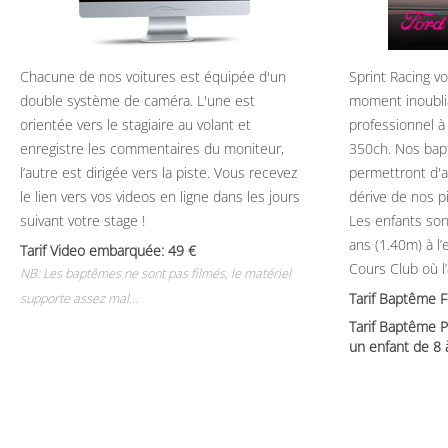
Chacune de nos voitures est équipée d'un
Sprint Racing v
double système de caméra. L'une est
moment inoubli
orientée vers le stagiaire au volant et
professionnel à
enregistre les commentaires du moniteur,
350ch. Nos bap
l’autre est dirigée vers la piste. Vous recevez
permettront d'ap
le lien vers vos videos en ligne dans les jours
dérive de nos p
suivant votre stage !
Les enfants son
ans (1.40m) à l
Tarif Video embarquée: 49
Cours Club où l
NB: Les baptêmes ne sont pas filmés, le matériel
Tarif Baptême 
supporte assez mal...
Tarif Baptême P
un enfant de 8