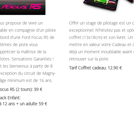
ous propose de vivre un
Offrir un stage de pilotage est un
able en compagnie d'un pilote
exceptionnel. N'hésitez pas et opt
 bord d'une Ford Focus RS de
coffret (13x18cm) et son livret. U
têmes de piste vous
mettre en valeur votre Cadeau et 
précier la maîtrise de la
déjà un moment inoubliable avant
ilotes. Sensations Garanties !
retrouver sur la piste.
t les bienvenus à partir de 8
Tarif Coffret cadeau: 12.90
’exception du circuit de Magny-
’âge minimum est de 16 ans.
Focus RS (2 tours): 39
ack Enfant:
 à 12 ans + un adulte 59