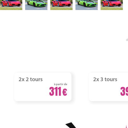
d
2x 2 tours
2x 3 tours
à partir de
311
3