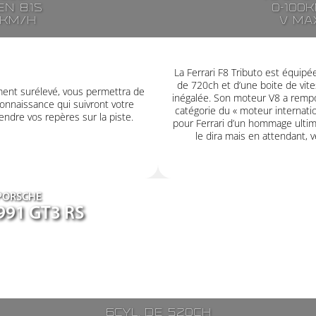
n 8.1s
0-100k
7km/h
V ma
La Ferrari F8 Tributo est équip
de 720ch et d’une boite de vit
ment surélevé, vous permettra de
inégalée. Son moteur V8 a rempor
onnaissance qui suivront votre
catégorie du « moteur internatio
ndre vos repères sur la piste.
pour Ferrari d’un hommage ultime
le dira mais en attendant, v
PORSCHE
991 GT3 RS
6cyl. de 520ch