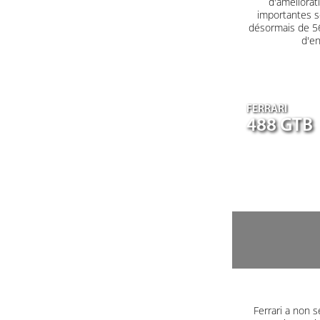
d'améliorat
importantes s
désormais de 560
d'en
FERRARI
488 GTB
Ferrari a non s