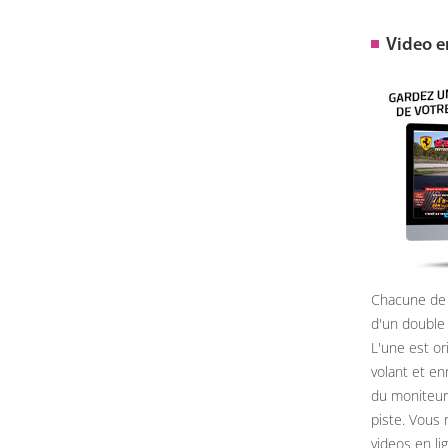
Video 
Chacune de 
d'un double
L'une est or
volant et e
du moniteur, 
piste. Vous 
videos en li