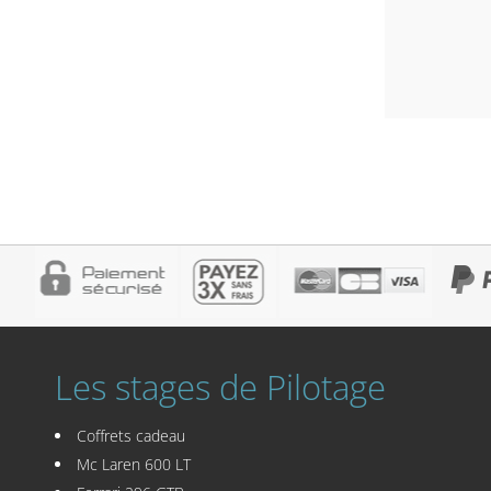
Les stages de Pilotage
Coffrets cadeau
Mc Laren 600 LT