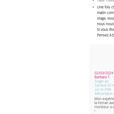
Taille max
Une fois c
matin comm
stage, vou
nous nous 
Si vous ête
Pensez à b
02/03/2024 
Barbara T.
•
Stage du
Samedi 02 
sur le Pôle
Mécanique d
Mon expéri
la Ferrari av
moniteur a 
!