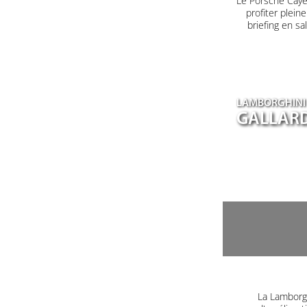
Le Porsche Caye
profiter plein
briefing en s
LAMBORGHINI
GALLARD
La Lamborgh