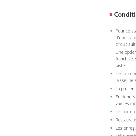
Conditi
Pour ce st
d'une fran
circuit sui
Une option
franchise.
piste.
Les accom
laisse) ne 
La présenc
En dehors 
voir les m
Le jour du
Restauratio
Les enregi