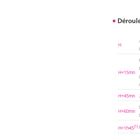
Déroul
H
H+15mn
H+45mn
H+60mn
(1)
H+1h45