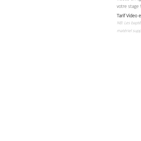
votre stage !
Tarif Vide
NB: Les baptê
matériel supp