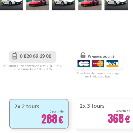
0 820 69 69 00
du lundi au vendredi de 09h30 à 18h00
et le samedi de 10h à 17h
Possibilité de payer votre stage
en 3 fois sans frais
2x 3 tours
2x 2 tours
à partir de
à partir de
368
288