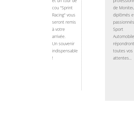
et un tour de
professionn
cou "Sprint
de Moniteu
Racing" vous
diplômés e
seront remis
passionnés
à votre
Sport
arrivée.
Automobil
Un souvenir
répondront
indispensable
toutes vos
!
attentes...