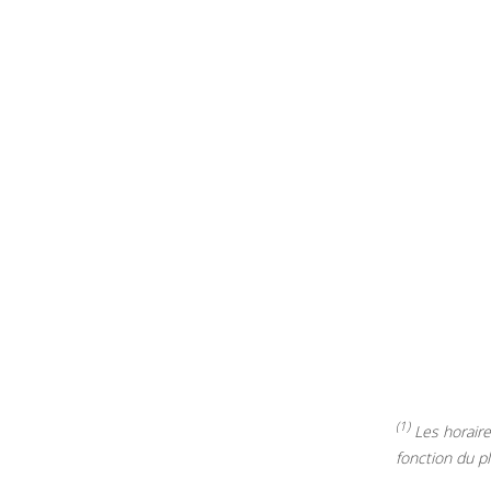
(1)
Les horaires
fonction du p