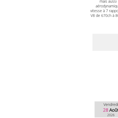
mais aussi 
aérodynamique
vitesse à 7 rapp
V8 de 670ch à 80
Vendred
28
Aoû
2026