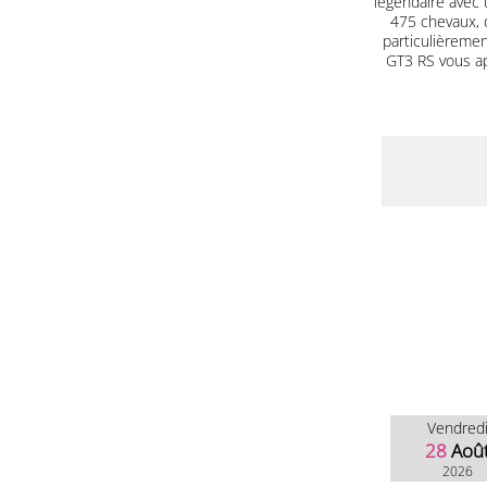
légendaire avec 
475 chevaux, 
particulièrement
GT3 RS vous a
Vendred
28
Aoû
2026