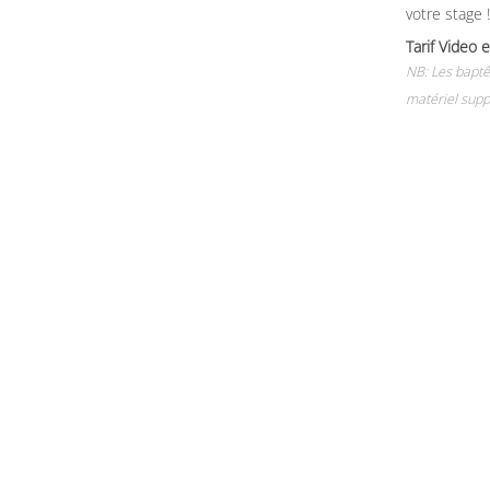
votre stage !
Tarif Vide
NB: Les baptê
matériel supp