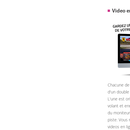
Video 
Chacune de 
d'un double
L'une est or
volant et e
du moniteur, 
piste. Vous 
videos en li