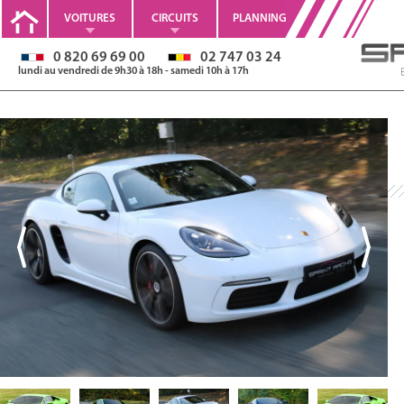
VOITURES
CIRCUITS
PLANNING
0 820 69 69 00
02 747 03 24
lundi au vendredi de 9h30 à 18h - samedi 10h à 17h