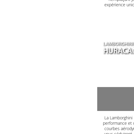
expérience uniq
LAMBORGHINI
HURACA
La Lamborghini H
performance et d
courbes aérodyn
vous séduiront. 