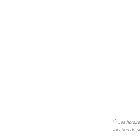
(1)
Les horaires
fonction du p