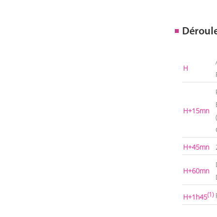
Déroul
H
H+15mn
H+45mn
H+60mn
(1)
H+1h45