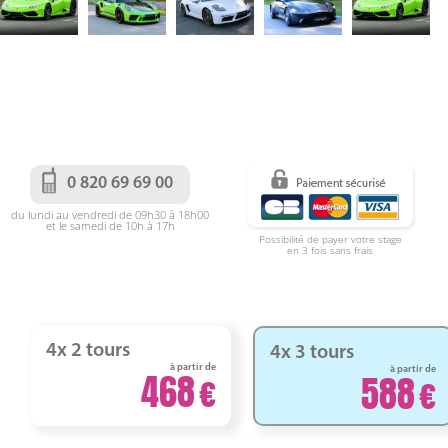
0 820 69 69 00
du lundi au vendredi de 09h30 à 18h00
et le samedi de 10h à 17h
Possibilité de payer votre stage
en 3 fois sans frais
4x 2 tours
4x 3 tours
à partir de
à partir de
468
588