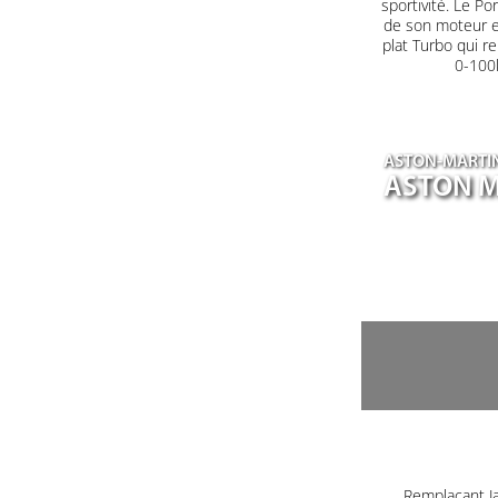
sportivité. Le P
de son moteur en
plat Turbo qui r
0-100k
ASTON-MARTI
ASTON M
Remplaçant J