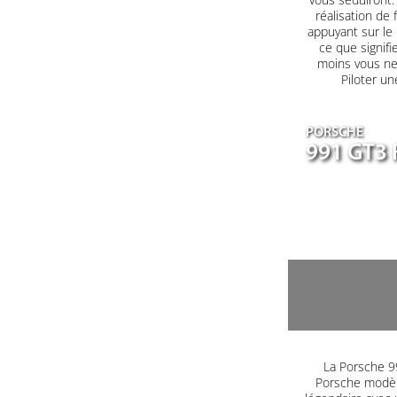
réalisation de 
appuyant sur le
ce que signifi
moins vous ne 
Piloter un
PORSCHE
991 GT3 
La Porsche 99
Porsche modèle