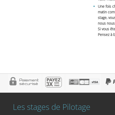
Une fois c
matin comm
stage, vou
nous nous 
Si vous ête
Pensez à b
Les stages de Pilotage