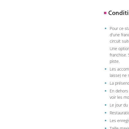
Conditi
Pour ce st
d'une fran
circuit sui
Une option
franchise.
piste.
Les accom
laisse) ne 
La présenc
En dehors 
voir les m
Le jour du
Restauratio
Les enregi
Taille max