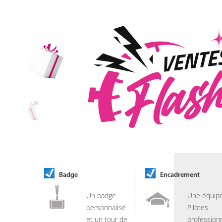
Badge
Encadrement
Un badge
Une équip
personnalisé
Pilotes
et un tour de
professionn