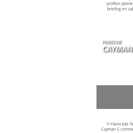
profiter plein
briefing en s
PORSCHE
CAYMAN
Il n’aura pas
Cayman S comme 