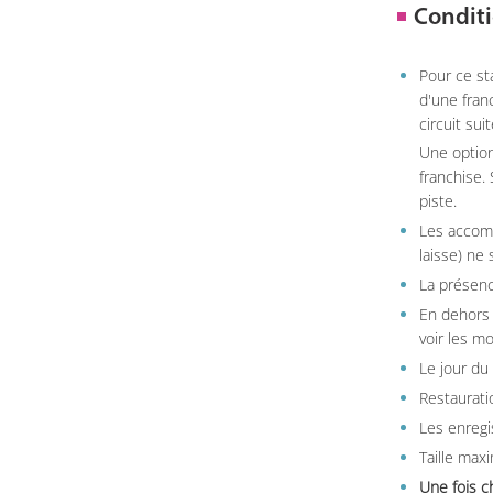
Conditi
Pour ce st
d'une fran
circuit sui
Une option
franchise.
piste.
Les accom
laisse) ne 
La présenc
En dehors 
voir les m
Le jour du
Restauratio
Les enregi
Taille max
Une fois c