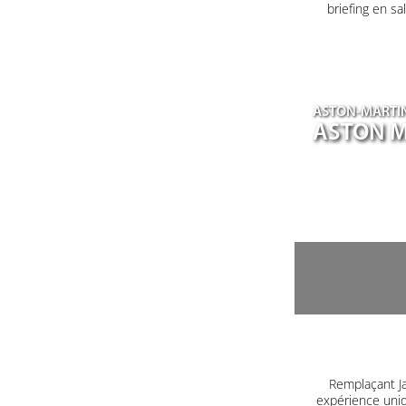
briefing en s
ASTON-MARTI
ASTON M
Remplaçant J
expérience uniq