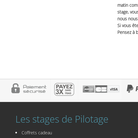
matin comm
stage, vou
nous nous 
Si vous ête
Pensez à b
Les stages de Pilotage
Coffrets cadeau