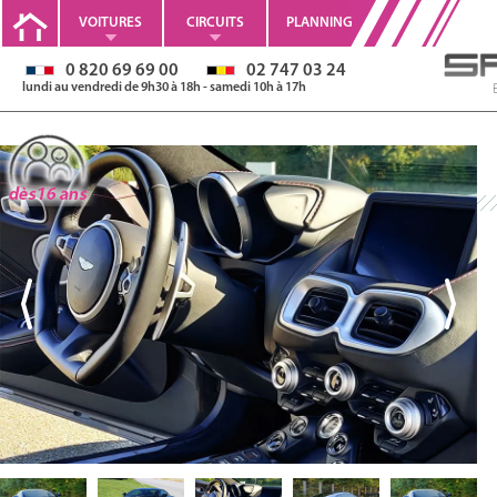
VOITURES
CIRCUITS
PLANNING
0 820 69 69 00
02 747 03 24
lundi au vendredi de 9h30 à 18h - samedi 10h à 17h