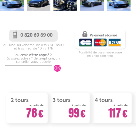
0 820 69 69 00
du lundi au vendredi de 09h30 à 18h00
et le samedi de 10h à 17h
Possibilité de payer votre stage
ou envie d'être appelé ?
en 3 fois sans frais
Saisissez votre n° de téléphone, un
conseiller vous rappelle
2 tours
3 tours
4 tours
à partir de
à partir de
à partir de
78
99
117