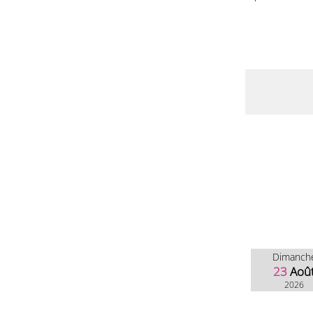
Dimanch
23
Aoû
2026