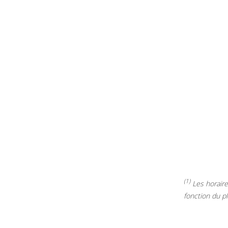
(1)
Les horaires
fonction du p