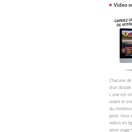
Video 
Chacune de 
d'un double
L'une est or
volant et e
du moniteur, 
piste. Vous 
videos en li
votre stage !