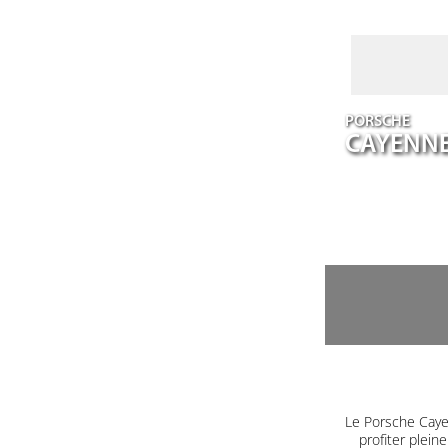
PORSCHE
CAYENN
Le Porsche Caye
profiter plein