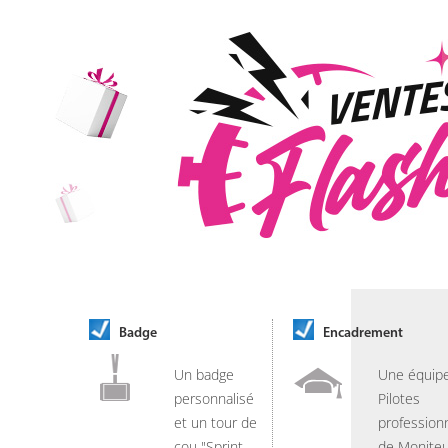
Badge
Encadrement
Un badge
Une équip
personnalisé
Pilotes
et un tour de
professionn
cou "Sprint
de Moniteu