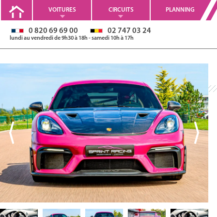
VOITURES
CIRCUITS
PLANNING
0 820 69 69 00
02 747 03 24
lundi au vendredi de 9h30 à 18h - samedi 10h à 17h