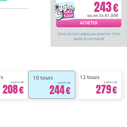
243
-35
%
ou en 3x 81.00
Envoi du bon cadeau par email en 15mn
après la commande
rs
12 tours
10 tours
à partir de
à partir de
à partir de
208
279
244