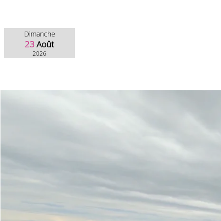
Dimanche
23
Août
2026