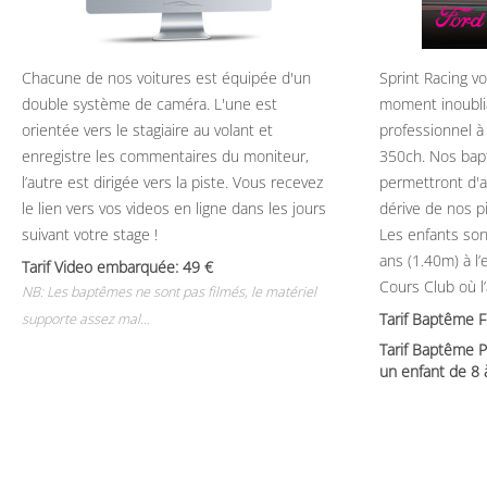
Chacune de nos voitures est équipée d'un
Sprint Racing v
double système de caméra. L'une est
moment inoubli
orientée vers le stagiaire au volant et
professionnel à
enregistre les commentaires du moniteur,
350ch. Nos bap
l’autre est dirigée vers la piste. Vous recevez
permettront d'ap
le lien vers vos videos en ligne dans les jours
dérive de nos p
suivant votre stage !
Les enfants son
ans (1.40m) à l
Tarif Video embarquée: 49
Cours Club où l
NB: Les baptêmes ne sont pas filmés, le matériel
Tarif Baptême 
supporte assez mal...
Tarif Baptême P
un enfant de 8