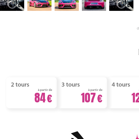
d
2 tours
3 tours
4 tours
à partir de
à partir de
84
107
1