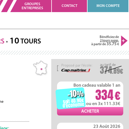
GROUPES
CONTACT
MON COMPTE
ENTREPRISES
Bénéficiez de
10
RS
TOURS
2 tours supp.
35.75
à partir de
Proposé par l'école:
374
.89
Bon cadeau valable 1 an
334
-10
%
soit 40.90
ne
d'économie
ou en 3x 111.33
h
23 Août 2026