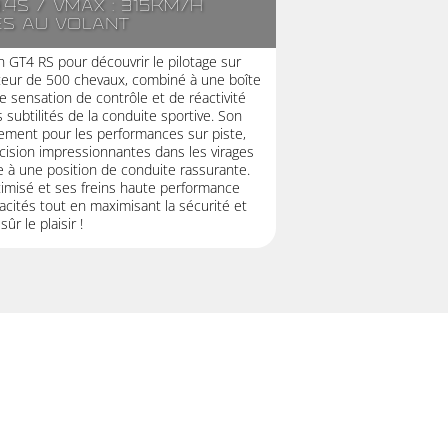
.4s / Vmax : 315km/h
es au volant
 GT4 RS pour découvrir le pilotage sur
moteur de 500 chevaux, combiné à une boîte
e sensation de contrôle et de réactivité
 subtilités de la conduite sportive. Son
uement pour les performances sur piste,
écision impressionnantes dans les virages
e à une position de conduite rassurante.
imisé et ses freins haute performance
acités tout en maximisant la sécurité et
sûr le plaisir !