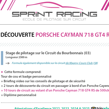
Ecole de Pilotage sur Circuit
DÉCOUVERTE
PORSCHE
CAYMAN
718 GT4 
Stage de pilotage sur le Circuit du Bourbonnais (03)
Longueur 2300 m
Formule également disponible sur le circuit
de Magny-Cours Club (58)
Cette formule comprend:
Tour de cou et badge personnalisé
+ Briefing video sur les conseils de pilotage et de sécurité
+ 2 tours de découverte du circuit en passager à bord d'un Porsche Cayen
+ 10 tours de circuit au volant d'un Porsche Cayman 718 GT4 RS de 500c
+ Diplôme personnalisé
Attestations d'Excellence 2022, 2023, 2024 & 2025