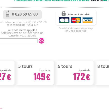
0 820 69 69 00
u lundi au vendredi de 09h30 à 18h00
et le samedi de 10h à 17h
Possibilité de payer votre stage
ou envie d'être appelé ?
en 3 fois sans frais
Saisissez votre n° de téléphone, un
conseiller vous rappelle
5 tours
6 tours
8 tou
à partir de
à partir de
à partir de
27
149
172