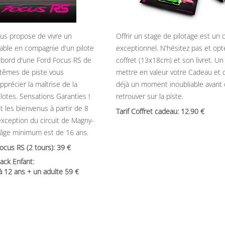
ous propose de vivre un
Offrir un stage de pilotage est un
able en compagnie d'un pilote
exceptionnel. N'hésitez pas et opt
 bord d'une Ford Focus RS de
coffret (13x18cm) et son livret. U
têmes de piste vous
mettre en valeur votre Cadeau et 
précier la maîtrise de la
déjà un moment inoubliable avant
ilotes. Sensations Garanties !
retrouver sur la piste.
t les bienvenus à partir de 8
Tarif Coffret cadeau: 12.90
’exception du circuit de Magny-
’âge minimum est de 16 ans.
Focus RS (2 tours): 39
ack Enfant:
 à 12 ans + un adulte 59