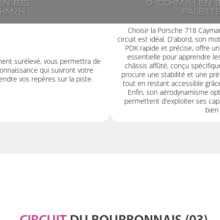
n 8.1s
0-100km/h en 3
7km/h
Palett
Choisir la Porsche 718 Cayman
circuit est idéal. D'abord, son 
PDK rapide et précise, offre un
essentielle pour apprendre les
ment surélevé, vous permettra de
châssis affûté, conçu spécifiq
onnaissance qui suivront votre
procure une stabilité et une pr
ndre vos repères sur la piste.
tout en restant accessible grâc
Enfin, son aérodynamisme opt
permettent d'exploiter ses cap
bien 