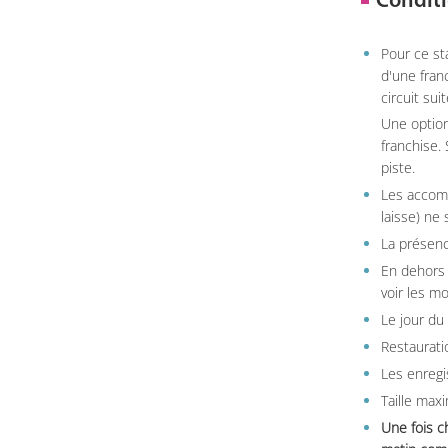
Conditi
Pour ce st
d'une fran
circuit sui
Une option
franchise.
piste.
Les accom
laisse) ne 
La présenc
En dehors 
voir les m
Le jour du
Restauratio
Les enregi
Taille max
Une fois c