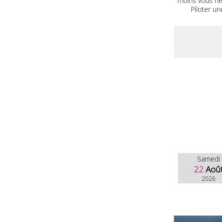
moins vous ne 
Piloter un
Samedi
22
Aoû
2026