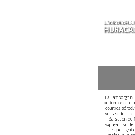
LAMBORGHINI
HURACA
La Lamborghini H
performance et d
courbes aérodyn
vous séduiront. 
réalisation de 
appuyant sur le
ce que signifi