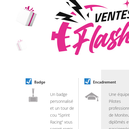
Badge
Encadrement
Un badge
Une équip
personnalisé
Pilotes
et un tour de
professionn
cou "Sprint
de Moniteu
Racing" vous
diplômés e
seront remis
passionnés