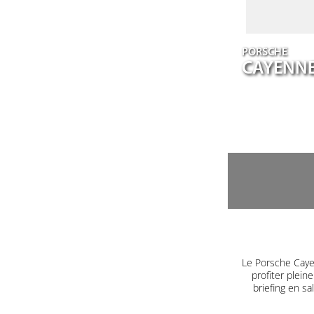
PORSCHE
CAYENN
Le Porsche Caye
profiter plein
briefing en s