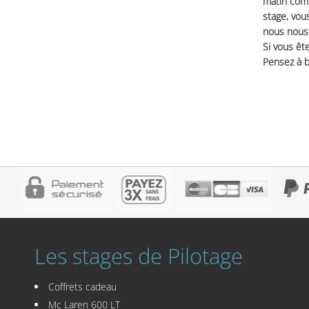
matin comm
stage, vou
nous nous 
Si vous ête
Pensez à b
Les stages de Pilotage
Coffrets cadeau
Mc Laren 600 LT