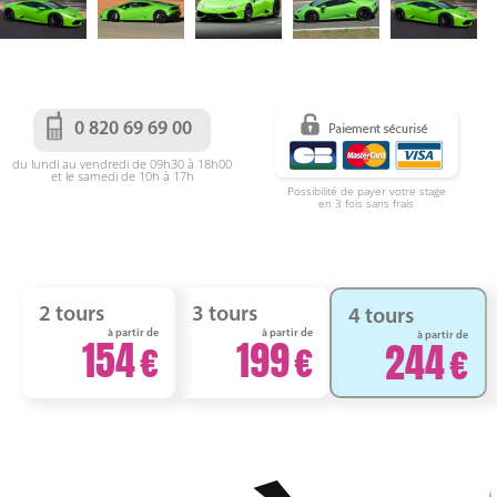
0 820 69 69 00
du lundi au vendredi de 09h30 à 18h00
et le samedi de 10h à 17h
Possibilité de payer votre stage
en 3 fois sans frais
2 tours
3 tours
4 tours
à partir de
à partir de
à partir de
154
199
244