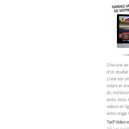
Chacune de 
d'un double
L'une est or
volant et e
du moniteur, 
piste. Vous 
videos en li
votre stage !
Tarif Vide
NB: Les baptê