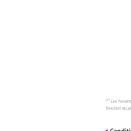
(1)
Les horaires
fonction du p