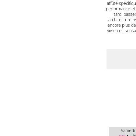
affûté spécifiq
performance et 
tard, passer
architecture h
encore plus de 
vivre ces sens
Samedi