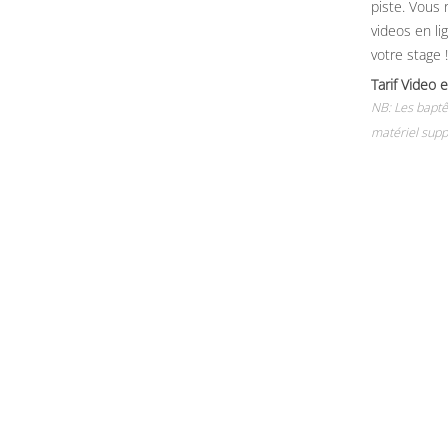
piste. Vous 
videos en li
votre stage !
Tarif Vide
NB: Les baptê
matériel supp