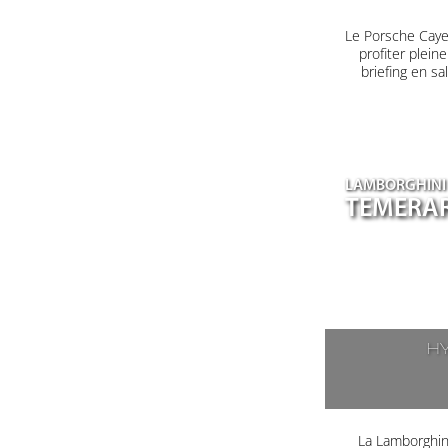
Le Porsche Caye
profiter plein
briefing en s
LAMBORGHINI
TEMERA
H
La Lamborghin