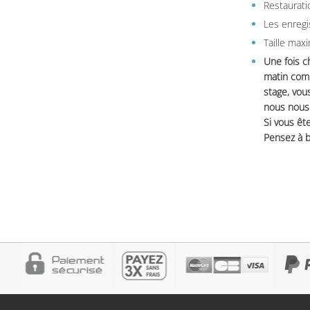
Restauratio
Les enregi
Taille max
Une fois c
matin comm
stage, vou
nous nous 
Si vous ête
Pensez à b