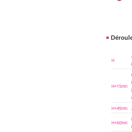
Déroul
H
H+15mn
H+45mn
H+60mn