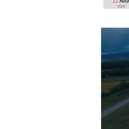
22
Aoû
2026