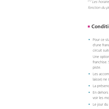
(1)
Les horaires
fonction du p
Conditi
Pour ce st
d'une fran
circuit sui
Une option
franchise.
piste.
Les accom
laisse) ne 
La présenc
En dehors 
voir les m
Le jour du