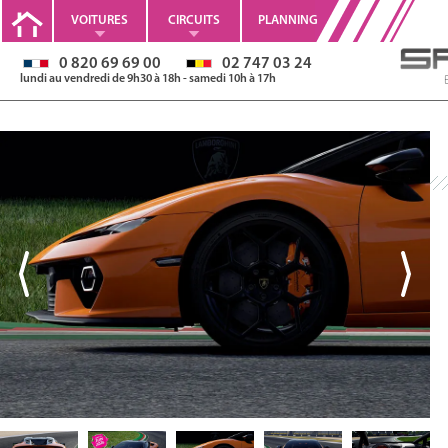
VOITURES
CIRCUITS
PLANNING
0 820 69 69 00
02 747 03 24
lundi au vendredi de 9h30 à 18h - samedi 10h à 17h