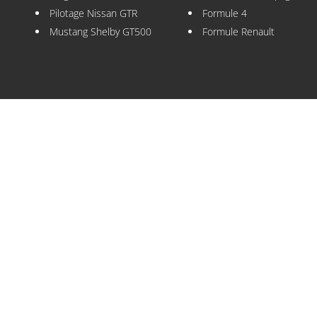
Pilotage Nissan GTR
Formule 4
Mustang Shelby GT500
Formule Renault