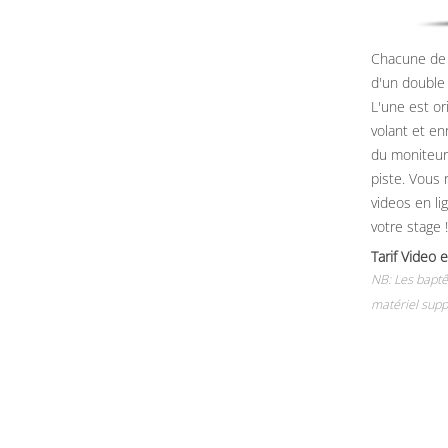
Chacune de 
d'un double
L'une est or
volant et e
du moniteur, 
piste. Vous 
videos en li
votre stage !
Tarif Vide
NB: Les baptê
matériel supp