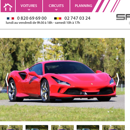
VOITURES
CIRCUITS
PLANNING
0 820 69 69 00
02 747 03 24
lundi au vendredi de 9h30 à 18h - samedi 10h à 17h