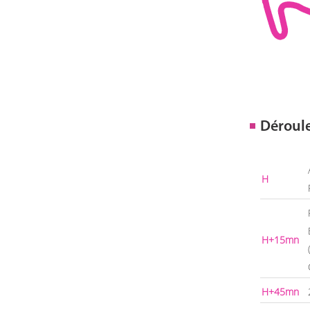
Déroul
H
H+15mn
H+45mn