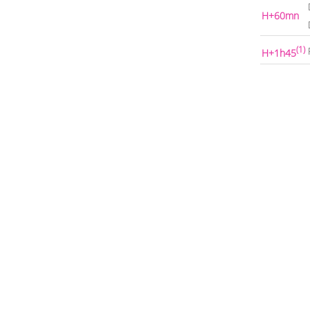
H+60mn
(1)
H+1h45