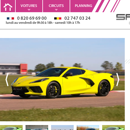
VOITURES
CIRCUITS
PLANNING
0 820 69 69 00
02 747 03 24
lundi au vendredi de 9h30 à 18h - samedi 10h à 17h