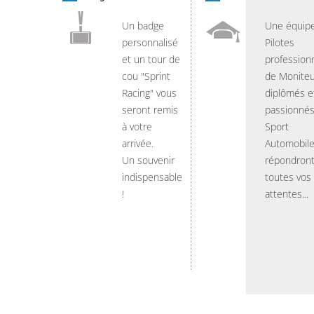
Un badge
Une équip
personnalisé
Pilotes
et un tour de
professionn
cou "Sprint
de Moniteu
Racing" vous
diplômés e
seront remis
passionnés
à votre
Sport
arrivée.
Automobil
Un souvenir
répondront
indispensable
toutes vos
!
attentes...