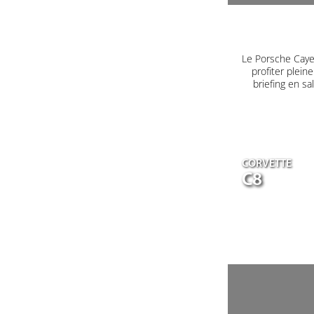
Le Porsche Caye
profiter plein
briefing en s
CORVETTE
C8