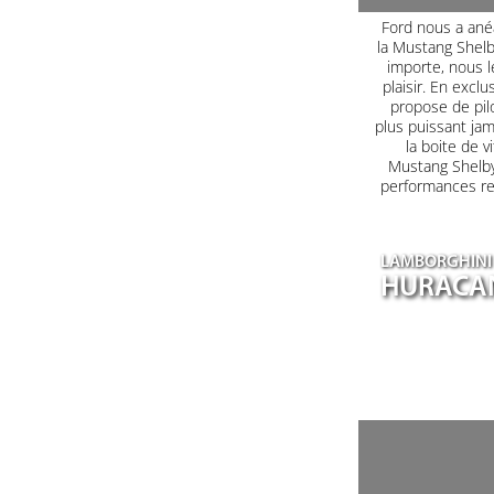
Ford nous a ané
la Mustang Shel
importe, nous le
plaisir. En excl
propose de pilo
plus puissant jam
la boite de 
Mustang Shelby
performances red
LAMBORGHINI
HURACA