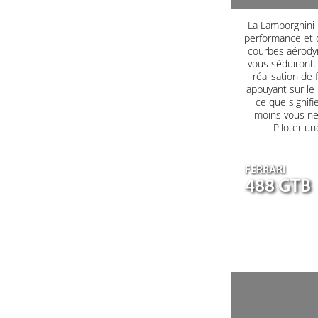
La Lamborghini H
performance et d
courbes aérodyn
vous séduiront. 
réalisation de 
appuyant sur le
ce que signifi
moins vous ne 
Piloter un
FERRARI
488 GTB