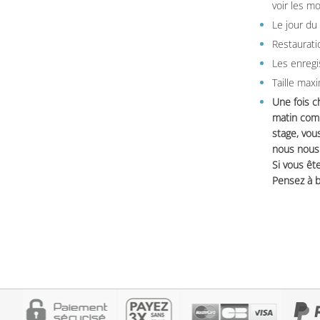
voir les m
Le jour du
Restauratio
Les enregi
Taille max
Une fois c
matin comm
stage, vou
nous nous 
Si vous ête
Pensez à b