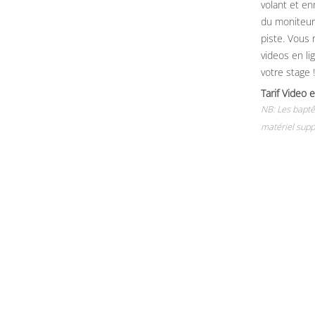
volant et e
du moniteur, 
piste. Vous 
videos en li
votre stage !
Tarif Vide
NB: Les baptê
matériel supp