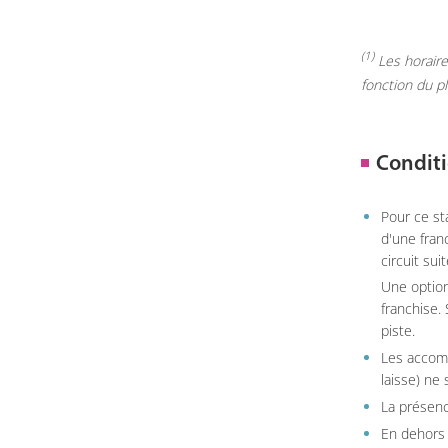
(1)
Les horaires
fonction du p
Conditi
Pour ce st
d'une fran
circuit sui
Une option
franchise.
piste.
Les accom
laisse) ne 
La présenc
En dehors 