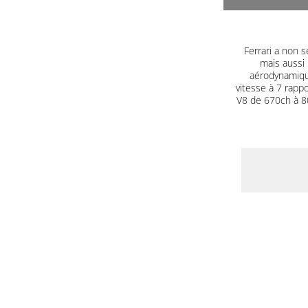
Ferrari a non s
mais aussi 
aérodynamique
vitesse à 7 rapp
V8 de 670ch à 80