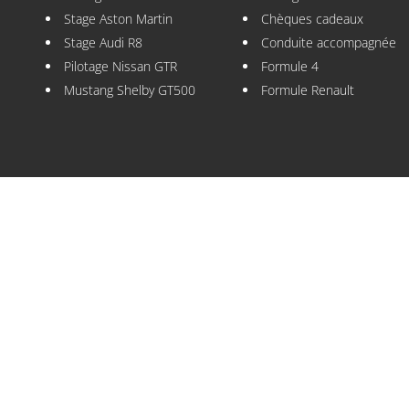
Stage Aston Martin
Chèques cadeaux
Stage Audi R8
Conduite accompagnée
Pilotage Nissan GTR
Formule 4
Mustang Shelby GT500
Formule Renault