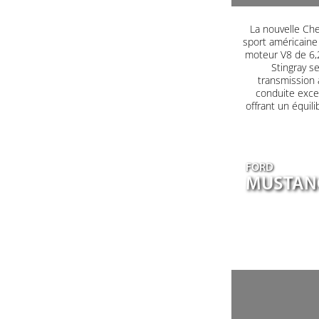
La nouvelle Che
sport américaine
moteur V8 de 6,2
Stingray s
transmission 
conduite excep
offrant un équil
FORD
MUSTANG