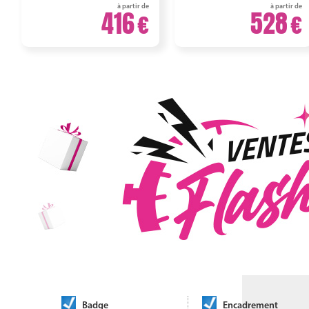
à partir de
à partir de
416
528
Badge
Encadrement