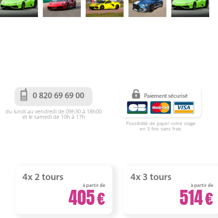
0 820 69 69 00
du lundi au vendredi de 09h30 à 18h00
et le samedi de 10h à 17h
Possibilité de payer votre stage
en 3 fois sans frais
4x 2 tours
4x 3 tours
à partir de
à partir de
405
514