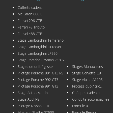
Coffrets cadeau
Mc Laren 600 LT
Ferrari 296 GTB
Ferrari F8 Tributo
Ferrari 488 GTB
Stage Lamborghini Temerario
Stage Lamborghini Huracan
Stage Lamborghini LP560
Stage Porsche Cayman 718 S
Stages de drift / glisse
Stages Monoplaces
Pilotage Porsche 991 GT3 RS
Stage Corvette C8
Pilotage Porsche 992 GT3
Stage Alpine A110S
Pilotage Porsche 991 GT3
Pilotage duo / trio...
Stage Aston Martin
Chèques cadeaux
Stage Audi R8
Conduite accompagnée
Pilotage Nissan GTR
Formule 4
Mustang Shelby GT500
Formule Renault