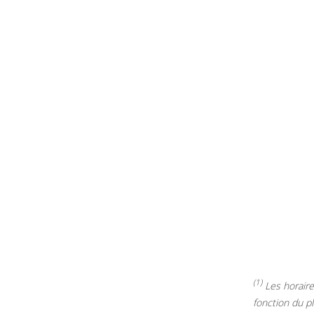
(1)
Les horaires
fonction du p