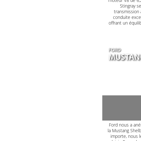
moteur V8 de 6,2
Stingray s
transmission 
conduite excep
offrant un équil
FORD
MUSTANG
Ford nous a ané
la Mustang Shel
importe, nous le