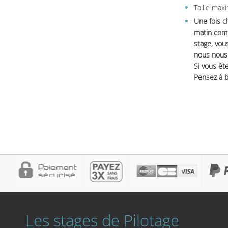
Taille max
Une fois c
matin comm
stage, vou
nous nous 
Si vous ête
Pensez à b
Les stages de Pilotage