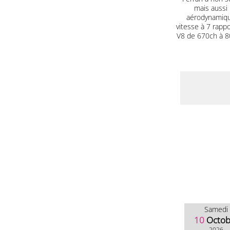
mais aussi 
aérodynamique
vitesse à 7 rapp
V8 de 670ch à 80
Samedi
10
Octob
2026