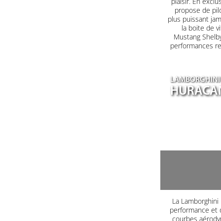
plaisir. En excl
propose de pilo
plus puissant jam
la boite de 
Mustang Shelby
performances red
LAMBORGHINI
HURACA
La Lamborghini H
performance et d
courbes aérodyn