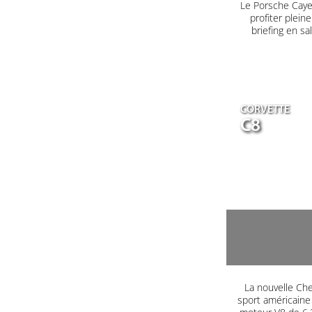
Le Porsche Caye
profiter plein
briefing en s
CORVETTE
C8
La nouvelle Che
sport américaine