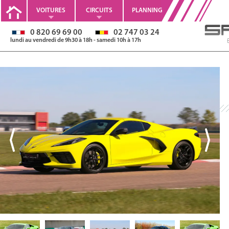
VOITURES
CIRCUITS
PLANNING
0 820 69 69 00
02 747 03 24
lundi au vendredi de 9h30 à 18h - samedi 10h à 17h