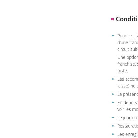
Conditi
Pour ce st
d'une fran
circuit sui
Une option
franchise.
piste.
Les accom
laisse) ne 
La présenc
En dehors 
voir les m
Le jour du
Restauratio
Les enregi