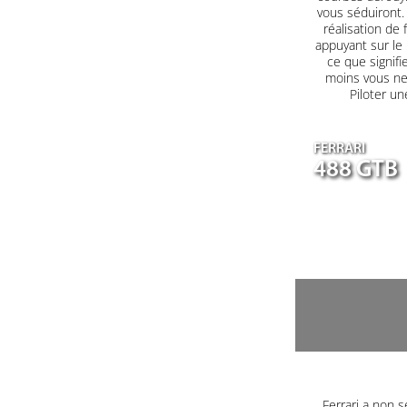
vous séduiront. 
réalisation de 
appuyant sur le
ce que signifi
moins vous ne 
Piloter un
FERRARI
488 GTB
Ferrari a non s