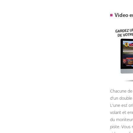
Video 
Chacune de 
d'un double
L'une est or
volant et e
du moniteur, 
piste. Vous 