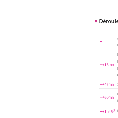
Déroul
H
H+15mn
H+45mn
H+60mn
(1)
H+1h45