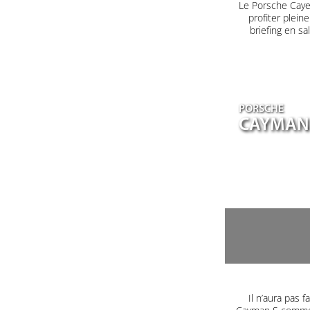
Le Porsche Caye
profiter plein
briefing en s
PORSCHE
CAYMAN
Il n’aura pas