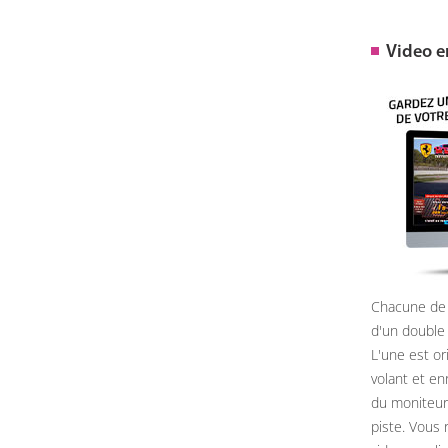
Video 
Chacune de 
d'un double
L'une est or
volant et e
du moniteur, 
piste. Vous 