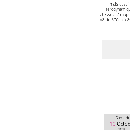
mais aussi 
aérodynamique
vitesse à 7 rapp
V8 de 670ch à 80
Samedi
10
Octob
2026