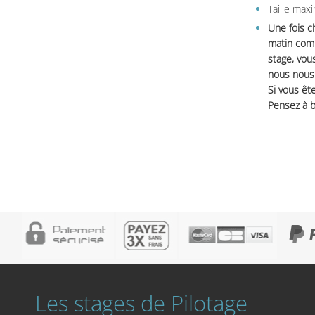
Taille max
Une fois c
matin comm
stage, vou
nous nous 
Si vous ête
Pensez à b
Les stages de Pilotage