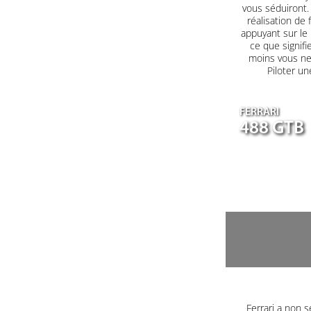
vous séduiront. 
réalisation de 
appuyant sur le
ce que signifi
moins vous ne 
Piloter un
FERRARI
488 GTB
Ferrari a non s