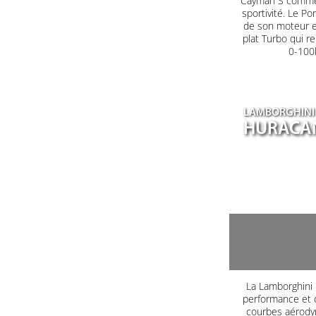
Cayman S comme 
sportivité. Le P
de son moteur en
plat Turbo qui r
0-100k
LAMBORGHINI
HURACA
La Lamborghini H
performance et d
courbes aérodyn