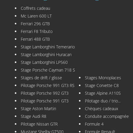
Coffrets cadeau
Mc Laren 600 LT
Ferrari 296 GTB
Ferrari F8 Tributo
Ferrari 488 GTB
Stage Lamborghini Temerario
Stage Lamborghini Huracan
Stage Lamborghini LP560
Stage Porsche Cayman 718 S
Stages de drift / glisse
Stages Monoplaces
Pilotage Porsche 991 GT3 RS
Stage Corvette C8
Pilotage Porsche 992 GT3
Stage Alpine A110S
Pilotage Porsche 991 GT3
Pilotage duo / trio...
Stage Aston Martin
Chèques cadeaux
Stage Audi R8
Conduite accompagnée
Pilotage Nissan GTR
Formule 4
Mustang Shelby GT500
Formule Renault