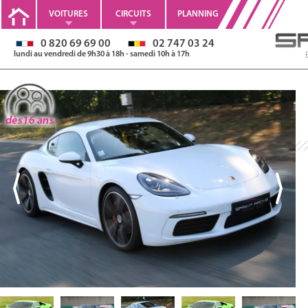
VOITURES
CIRCUITS
PLANNING
0 820 69 69 00
02 747 03 24
lundi au vendredi de 9h30 à 18h - samedi 10h à 17h