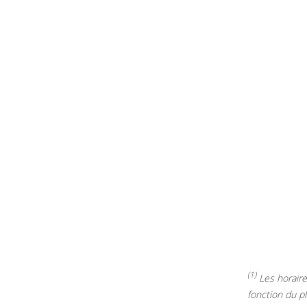
(1)
Les horaires
fonction du p