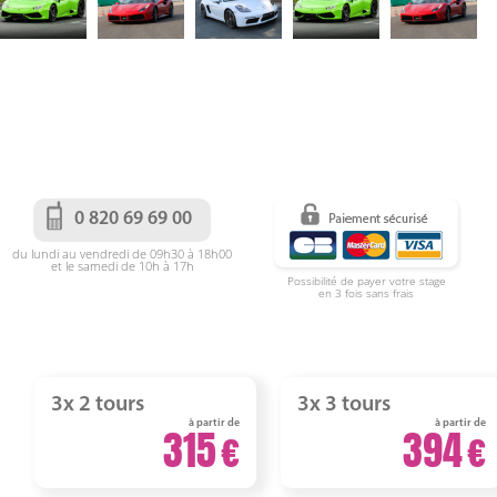
0 820 69 69 00
du lundi au vendredi de 09h30 à 18h00
et le samedi de 10h à 17h
Possibilité de payer votre stage
en 3 fois sans frais
3x 2 tours
3x 3 tours
à partir de
à partir de
315
394