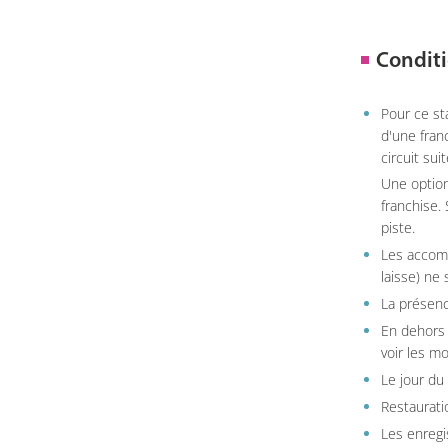
Conditi
Pour ce st
d'une fran
circuit sui
Une option
franchise.
piste.
Les accom
laisse) ne 
La présenc
En dehors 
voir les m
Le jour du
Restauratio
Les enregi