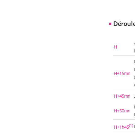
Déroul
H
H+15mn
H+45mn
H+60mn
(1)
H+1h45