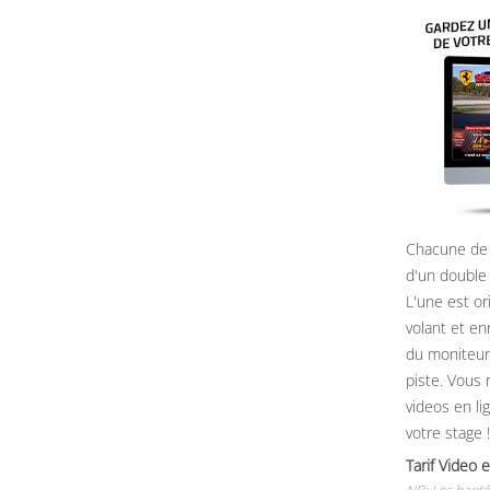
Chacune de 
d'un double
L'une est or
volant et e
du moniteur, 
piste. Vous 
videos en li
votre stage !
Tarif Vide