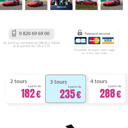
0 820 69 69 00
du lundi au vendredi de 09h30 à 18h00
et le samedi de 10h à 17h
Possibilité de payer votre stage
en 3 fois sans frais
2 tours
4 tours
3 tours
à partir de
à partir de
à partir de
182
288
235