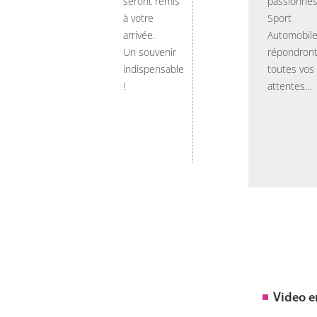
seront remis
passionnés
à votre
Sport
arrivée.
Automobil
Un souvenir
répondront
indispensable
toutes vos
!
attentes...
Video 