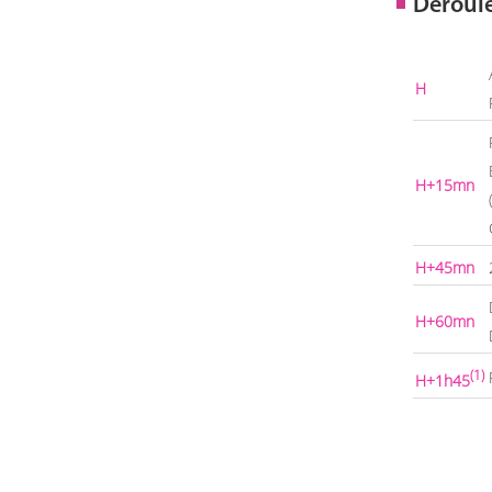
Déroul
H
H+15mn
H+45mn
H+60mn
(1)
H+1h45