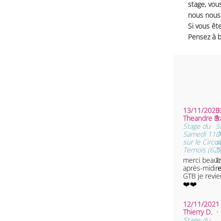
stage, vou
nous nous 
Si vous ête
Pensez à b
13/11/2023 
0
Theandre B
f
Stage du
S
Samedi 11 
D
sur le Circu
s
Ternois (62)
T
merci beauc
T
après-midi e
r
GTB je revie
❤️❤️
12/11/2021 
Thierry D.
•
Stage du