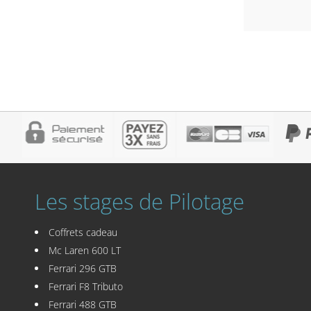
Les stages de Pilotage
Coffrets cadeau
Mc Laren 600 LT
Ferrari 296 GTB
Ferrari F8 Tributo
Ferrari 488 GTB