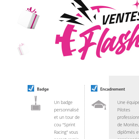
Badge
Encadrement
Un badge
Une équip
personnalisé
Pilotes
et un tour de
professionn
cou "Sprint
de Moniteu
Racing" vous
diplômés e