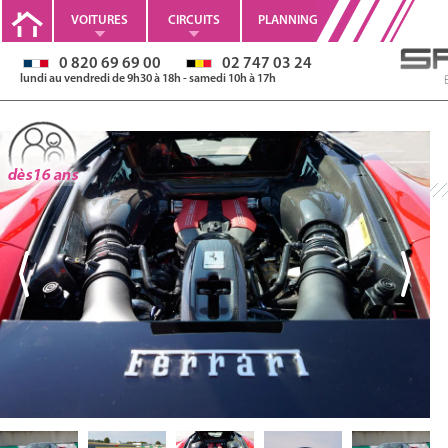
VOITURES
CIRCUITS
PLANNING
0 820 69 69 00
02 747 03 24
lundi au vendredi de 9h30 à 18h - samedi 10h à 17h