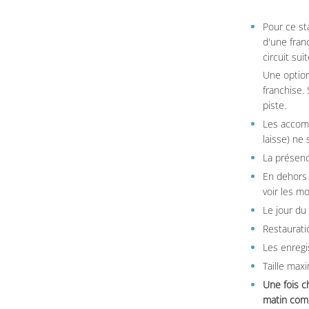
Pour ce st
d'une fran
circuit sui
Une option
franchise.
piste.
Les accom
laisse) ne 
La présenc
En dehors 
voir les m
Le jour du
Restauratio
Les enregi
Taille max
Une fois c
matin comm