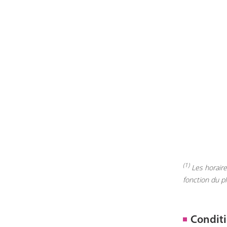
(1)
Les horaires
fonction du p
Conditi