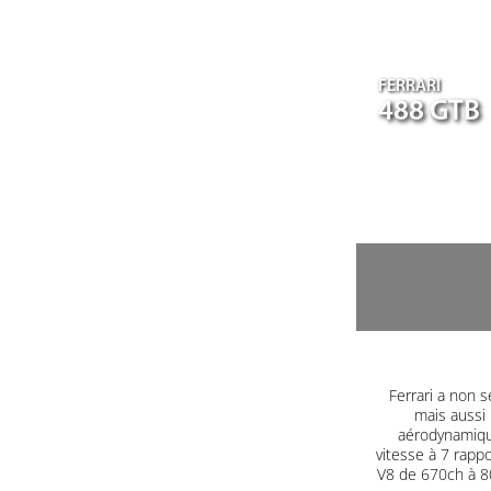
FERRARI
488 GTB
Ferrari a non s
mais aussi 
aérodynamique
vitesse à 7 rapp
V8 de 670ch à 80