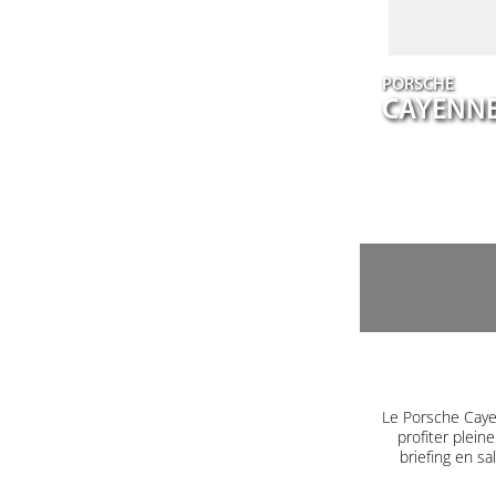
PORSCHE
CAYENN
Le Porsche Caye
profiter plein
briefing en s