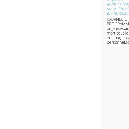
Jeudi 11 N
sur le Circui
en-Ternois (
JOURNEE ET
PROGRAMME 
organisés,a
mort tout le
en charge p
personnel,to