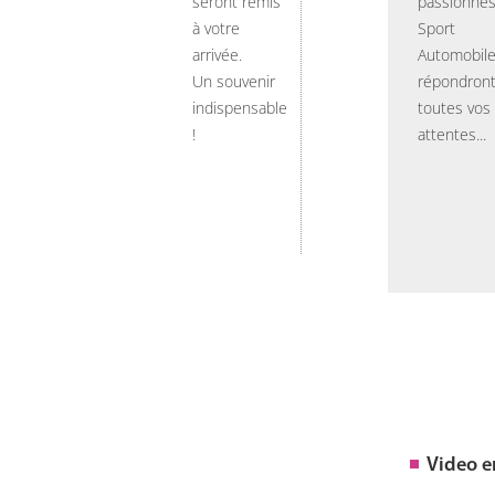
seront remis
passionnés
à votre
Sport
arrivée.
Automobil
Un souvenir
répondront
indispensable
toutes vos
!
attentes...
Video 