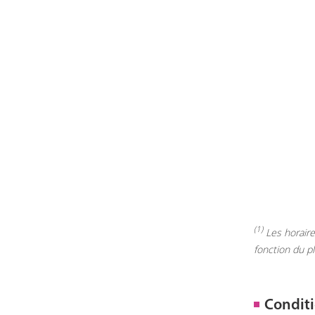
(1)
Les horaires
fonction du p
Conditi