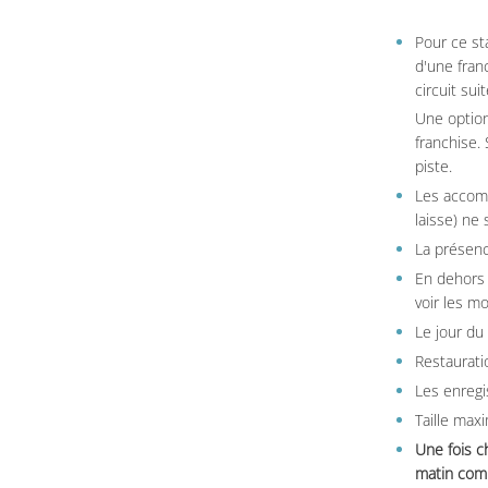
Pour ce st
d'une fran
circuit sui
Une option
franchise.
piste.
Les accom
laisse) ne 
La présenc
En dehors 
voir les m
Le jour du
Restauratio
Les enregi
Taille max
Une fois c
matin comm