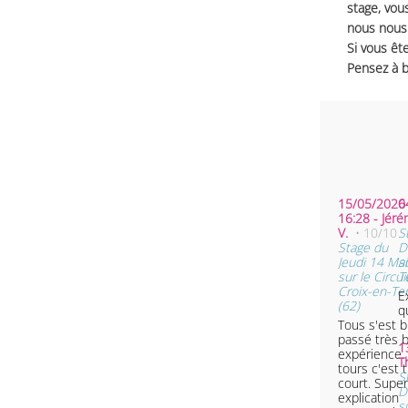
stage, vou
nous nous 
Si vous ête
Pensez à b
15/05/2026
0
16:28 - Jér
•
V.
• 10/10
S
Stage du
D
Jeudi 14 Ma
s
sur le Circui
T
Croix-en-Te
E
(62)
q
Tous s'est b
passé très 
1
expérience.
tours c'est 
S
court. Super
D
explication
s