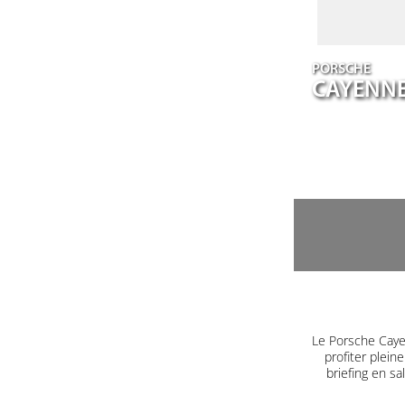
PORSCHE
CAYENN
Le Porsche Caye
profiter plein
briefing en s