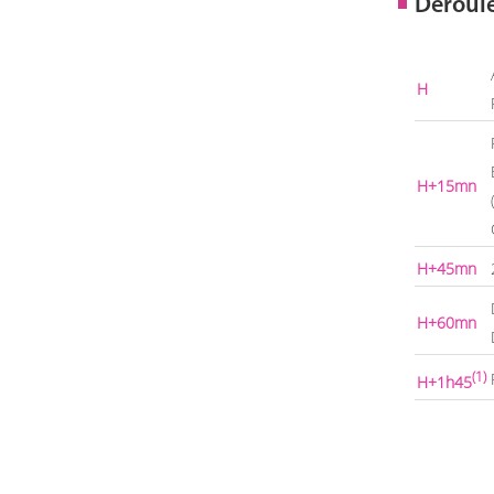
Déroul
H
H+15mn
H+45mn
H+60mn
(1)
H+1h45