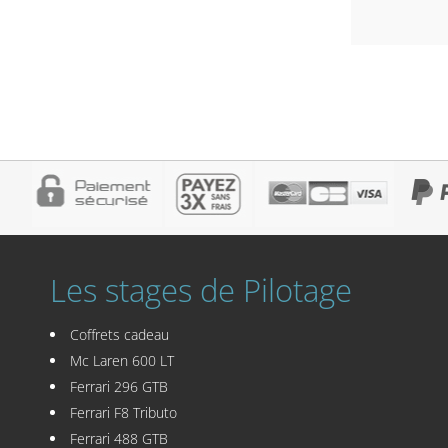
Les stages de Pilotage
Coffrets cadeau
Mc Laren 600 LT
Ferrari 296 GTB
Ferrari F8 Tributo
Ferrari 488 GTB