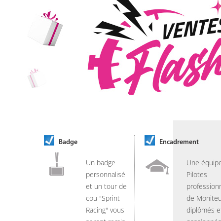
Badge
Encadrement
Un badge
Une équip
personnalisé
Pilotes
et un tour de
professionn
cou "Sprint
de Moniteu
Racing" vous
diplômés e