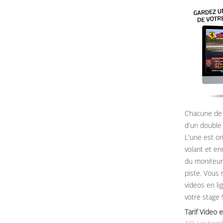
Chacune de 
d'un double
L'une est or
volant et e
du moniteur, 
piste. Vous 
videos en li
votre stage !
Tarif Vide