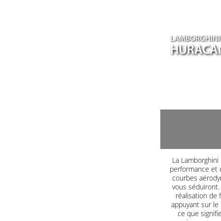
LAMBORGHINI
HURACA
La Lamborghini H
performance et d
courbes aérodyn
vous séduiront. 
réalisation de 
appuyant sur le
ce que signifi