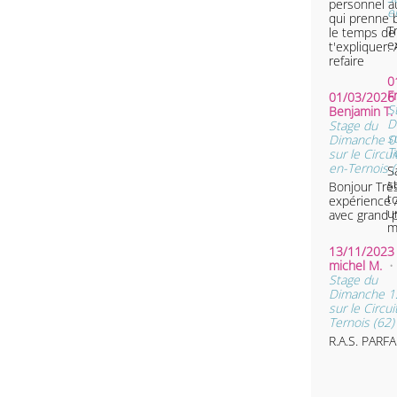
personnel a
e
qui prenne 
T
le temps de
e
t'expliquer. 
refaire
0
F
01/03/2026 
S
Benjamin T
D
Stage du
s
Dimanche 0
T
sur le Circui
en-Ternois (
Sa
s
Bonjour Très bonne
t
expérience A refaire
u
avec grand pl
m
13/11/2023 
michel M.
•
Stage du
Dimanche 1
sur le Circu
Ternois (62)
R.A.S. PARFA