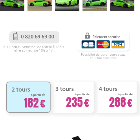
0 820 69 69 00
du lundi au vendredi de 09h30 à 18h00
et le samedi de 10h à 17h
Possibilité de payer votre stage
en 3 fois sans frais
3 tours
4 tours
2 tours
à partir de
à partir de
à partir de
235
288
182