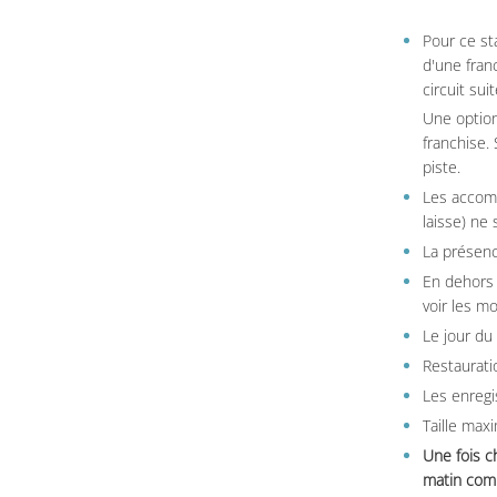
Pour ce st
d'une fran
circuit sui
Une option
franchise.
piste.
Les accom
laisse) ne 
La présenc
En dehors 
voir les m
Le jour du
Restauratio
Les enregi
Taille max
Une fois c
matin comm