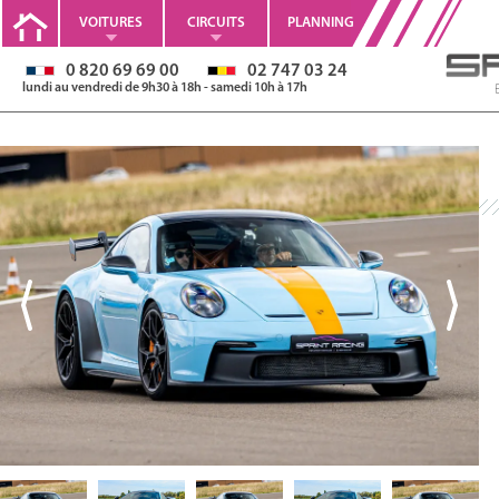
VOITURES
CIRCUITS
PLANNING
0 820 69 69 00
02 747 03 24
lundi au vendredi de 9h30 à 18h - samedi 10h à 17h