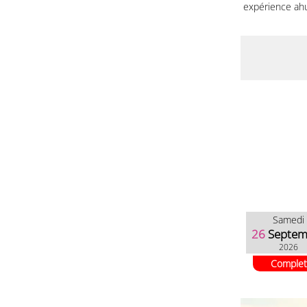
expérience ahu
Samedi
26
Septem
2026
Complet