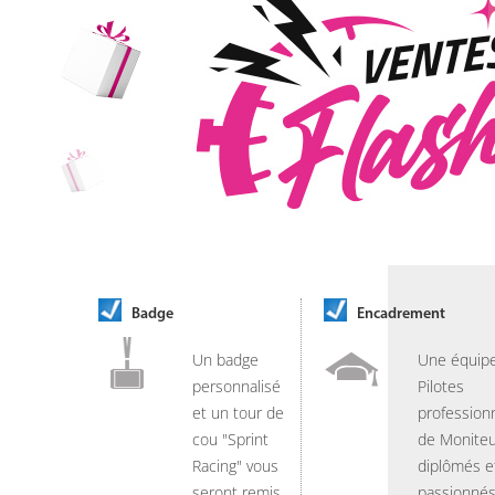
Badge
Encadrement
Un badge
Une équip
personnalisé
Pilotes
et un tour de
professionn
cou "Sprint
de Moniteu
Racing" vous
diplômés e
seront remis
passionnés