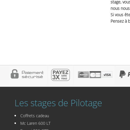
stage, vou
nous nous 
Si vous ête
Pensez à b
Les stages de Pilotage
Coffrets cadeau
Mc Laren 600 LT