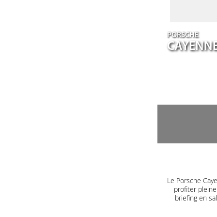
PORSCHE
CAYENN
Le Porsche Caye
profiter plein
briefing en s