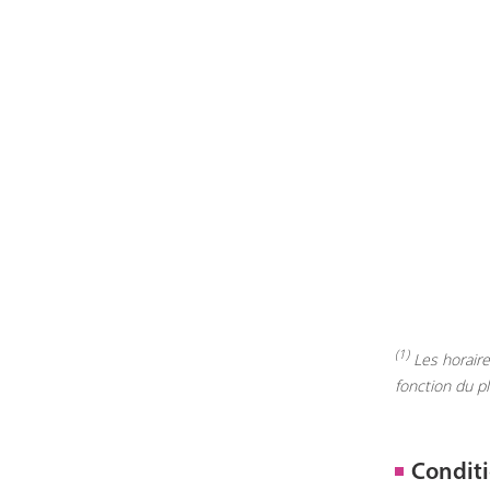
(1)
Les horaires
fonction du p
Conditi