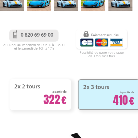
0 820 69 69 00
du lundi au vendredi de 09h30 à 18h00
et le samedi de 10h à 17h
Possibilité de payer votre stage
en 3 fois sans frais
2x 2 tours
2x 3 tours
à partir de
à partir de
322
410