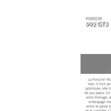
PORSCHE
992 GT3
B
La Porsche 992
Avec 510ch at
optimisée, elle 
de pur plaisir. E
votre freinage, à
embrayage réag
entre le pilote 
et le contrôle. C