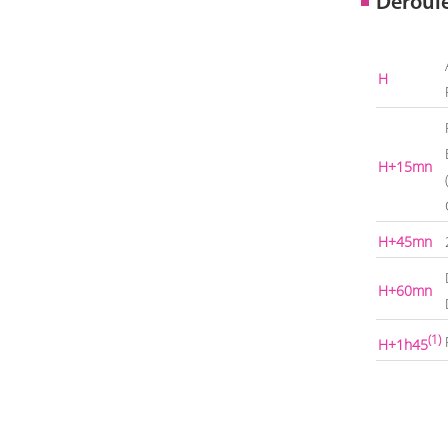
Déroul
H
H+15mn
H+45mn
H+60mn
(1)
H+1h45