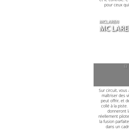
pour ceux qui
MCLAREN
MC LARE
8
Sur circuit, vous
maîtriser des 
peut offrir, et
collé à la pist
donneront l
réellement pilote
la fusion parfait
dans un cadr