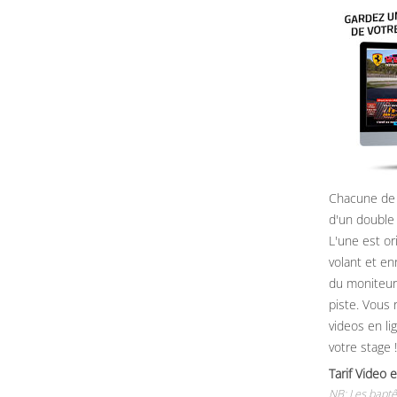
Chacune de 
d'un double
L'une est or
volant et e
du moniteur, 
piste. Vous 
videos en li
votre stage !
Tarif Vide
NB: Les baptê