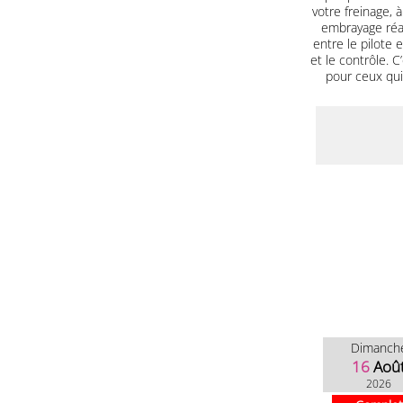
votre freinage, à
embrayage réag
entre le pilote 
et le contrôle. C
pour ceux qui
Dimanch
16
Aoû
2026