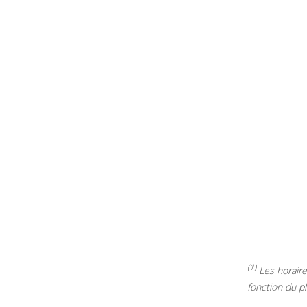
(1)
Les horaires
fonction du p