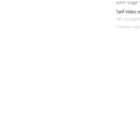
votre stage !
Tarif Vide
NB: Les baptê
matériel supp