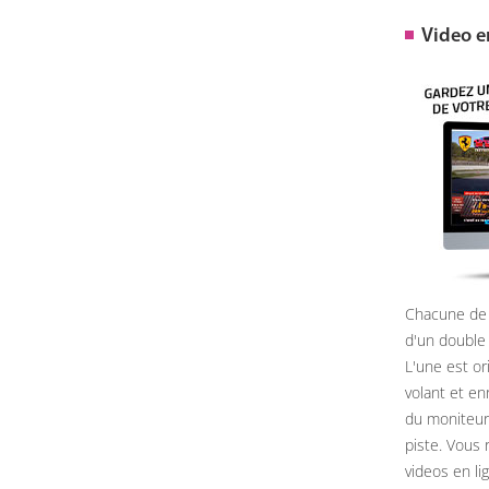
Video 
Chacune de 
d'un double
L'une est or
volant et e
du moniteur, 
piste. Vous 
videos en li