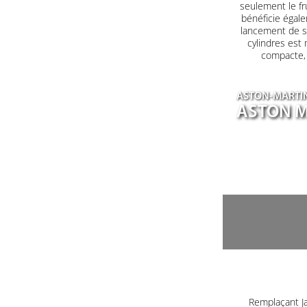
seulement le fr
bénéficie égale
lancement de s
cylindres est
compacte, a
ASTON-MARTI
ASTON M
Remplaçant J