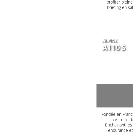
profiter plein
briefing en s
ALPINE
A110 S
Fondée en France
la victoire 
Enchainant les 
endurance et 