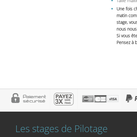
Taille max
Une fois c
matin comm
stage, vou
nous nous 
Si vous ête
Pensez à b
Les stages de Pilotage