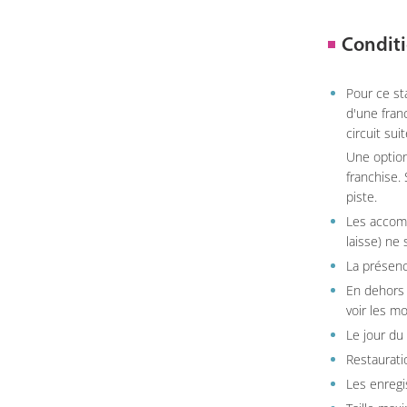
Conditi
Pour ce st
d'une fran
circuit sui
Une option
franchise.
piste.
Les accom
laisse) ne 
La présenc
En dehors 
voir les m
Le jour du
Restauratio
Les enregi