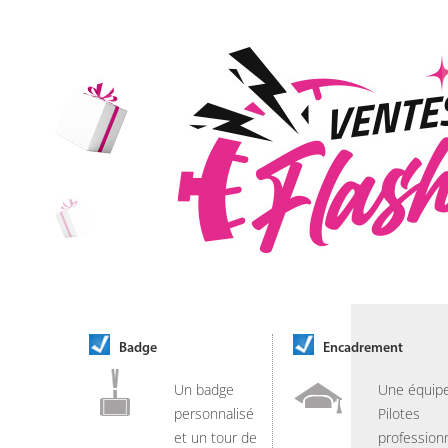
Badge
Encadrement
Un badge
Une équip
personnalisé
Pilotes
et un tour de
professionn