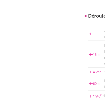
Déroul
H
H+15mn
H+45mn
H+60mn
(1)
H+1h45