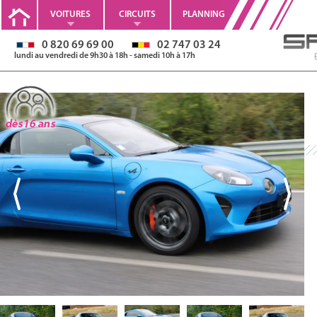
VOITURES
CIRCUITS
PLANNING
0 820 69 69 00
02 747 03 24
lundi au vendredi de 9h30 à 18h - samedi 10h à 17h