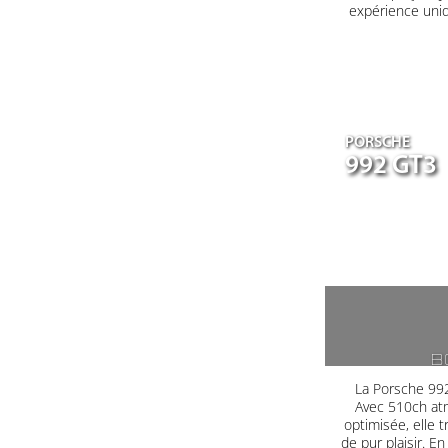
expérience uniq
PORSCHE
992 GT3
B
La Porsche 992
Avec 510ch at
optimisée, elle 
de pur plaisir. E