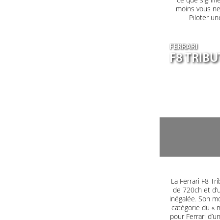
moins vous ne 
Piloter un
FERRARI
F8 TRIB
La Ferrari F8 T
de 720ch et d’u
inégalée. Son mo
catégorie du « m
pour Ferrari d’u