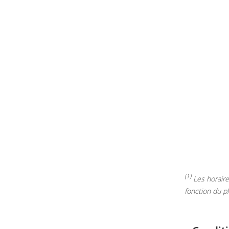
(1)
Les horaires
fonction du p