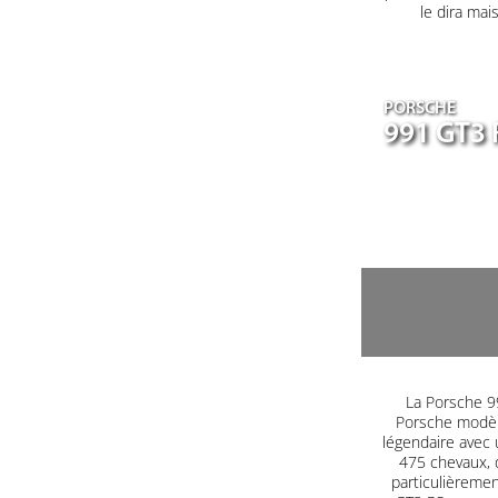
le dira mai
PORSCHE
991 GT3 
La Porsche 99
Porsche modèle
légendaire avec 
475 chevaux, 
particulièrement