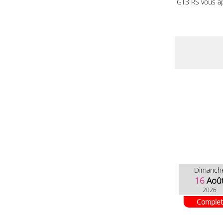
GT3 RS vous a
Dimanch
16
Aoû
2026
Complet