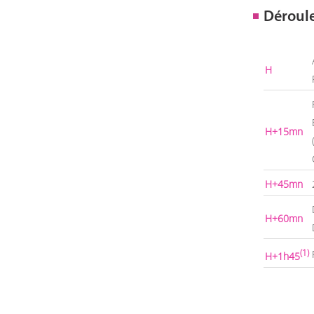
Déroul
H
H+15mn
H+45mn
H+60mn
(1)
H+1h45