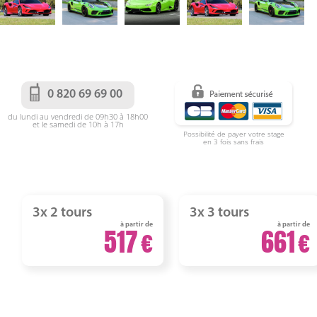
0 820 69 69 00
du lundi au vendredi de 09h30 à 18h00
et le samedi de 10h à 17h
Possibilité de payer votre stage
en 3 fois sans frais
3x 2 tours
3x 3 tours
à partir de
à partir de
517
661