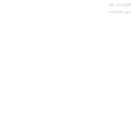
NB: Les baptê
matériel supp