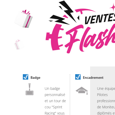
Badge
Encadrement
Un badge
Une équip
personnalisé
Pilotes
et un tour de
professionn
cou "Sprint
de Moniteu
Racing" vous
diplômés e