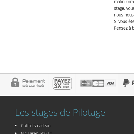
matin comm
stage, vou
nous nous 
Si vous ête
Pensez à b
Les stages de Pilotage
Coffrets cadeau
Mc Laren 600 LT