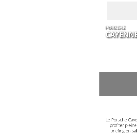
PORSCHE
CAYENN
Le Porsche Caye
profiter plein
briefing en s