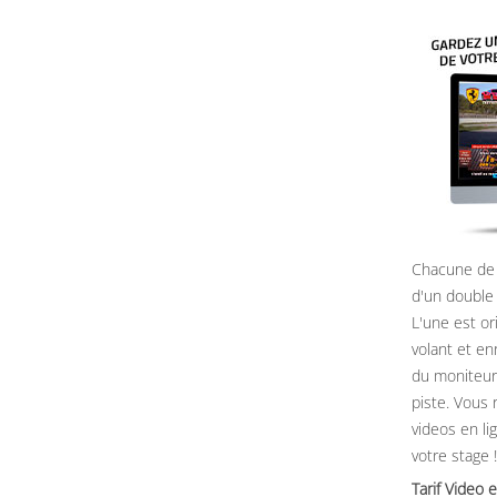
Chacune de 
d'un double
L'une est or
volant et e
du moniteur, 
piste. Vous 
videos en li
votre stage !
Tarif Vide