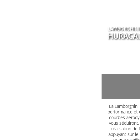
LAMBORGHINI
HURACA
La Lamborghini H
performance et d
courbes aérodyn
vous séduiront. 
réalisation de 
appuyant sur le
ce que signifi