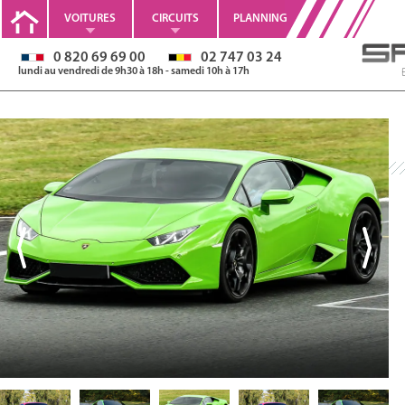
VOITURES
CIRCUITS
PLANNING
0 820 69 69 00
02 747 03 24
lundi au vendredi de 9h30 à 18h - samedi 10h à 17h