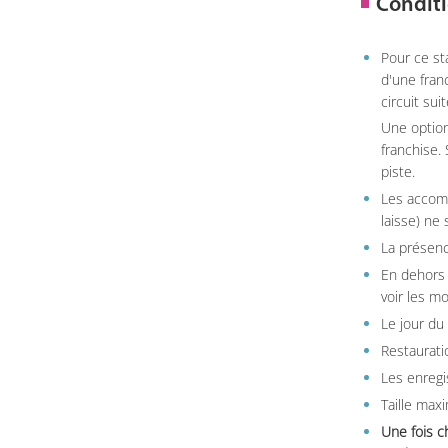
Conditi
Pour ce st
d'une fran
circuit sui
Une option
franchise.
piste.
Les accom
laisse) ne 
La présenc
En dehors 
voir les m
Le jour du
Restauratio
Les enregi
Taille max
Une fois c