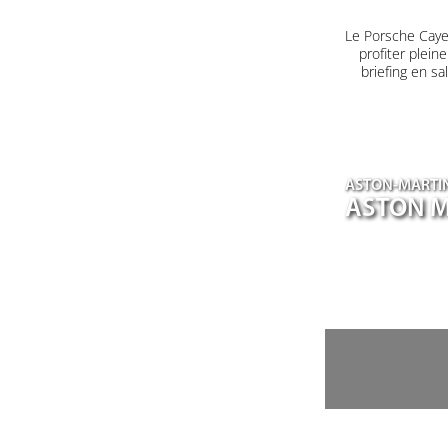
Le Porsche Caye
profiter plein
briefing en s
ASTON-MARTI
ASTON M