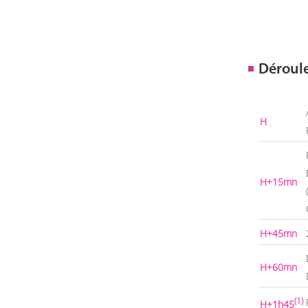
Déroul
H
H+15mn
H+45mn
H+60mn
(1)
H+1h45