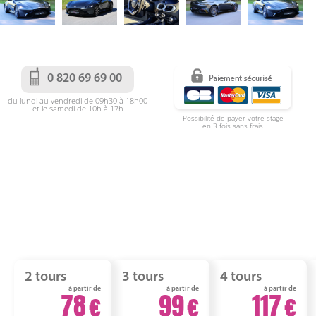
0 820 69 69 00
du lundi au vendredi de 09h30 à 18h00
et le samedi de 10h à 17h
Possibilité de payer votre stage
en 3 fois sans frais
2 tours
3 tours
4 tours
à partir de
à partir de
à partir de
78
99
117