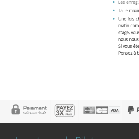
Les enregi
Taille max
Une fois c
matin comm
stage, vou
nous nous 
Si vous ête
Pensez à b