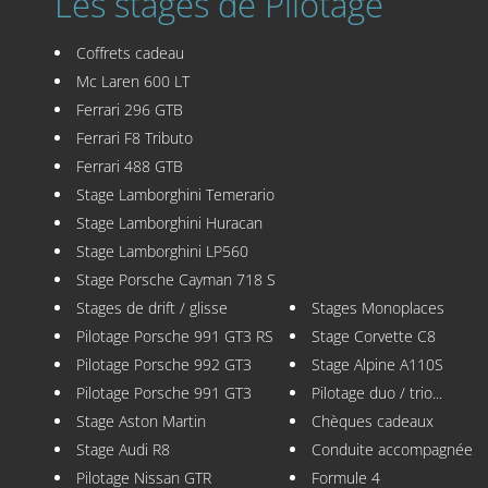
Les stages de Pilotage
Coffrets cadeau
Mc Laren 600 LT
Ferrari 296 GTB
Ferrari F8 Tributo
Ferrari 488 GTB
Stage Lamborghini Temerario
Stage Lamborghini Huracan
Stage Lamborghini LP560
Stage Porsche Cayman 718 S
Stages de drift / glisse
Stages Monoplaces
Pilotage Porsche 991 GT3 RS
Stage Corvette C8
Pilotage Porsche 992 GT3
Stage Alpine A110S
Pilotage Porsche 991 GT3
Pilotage duo / trio...
Stage Aston Martin
Chèques cadeaux
Stage Audi R8
Conduite accompagnée
Pilotage Nissan GTR
Formule 4