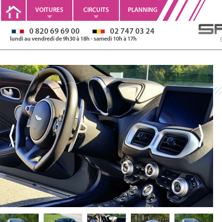
VOITURES
CIRCUITS
PLANNING
0 820 69 69 00
02 747 03 24
lundi au vendredi de 9h30 à 18h - samedi 10h à 17h