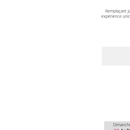
Remplaçant J
expérience uniq
Dimanch