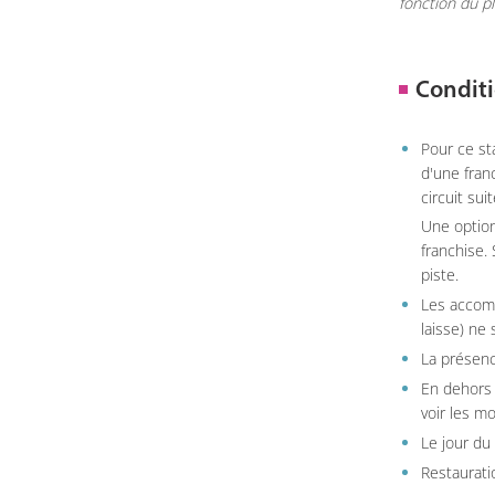
fonction du p
Conditi
Pour ce st
d'une fran
circuit sui
Une option
franchise.
piste.
Les accom
laisse) ne 
La présenc
En dehors 
voir les m
Le jour du
Restauratio