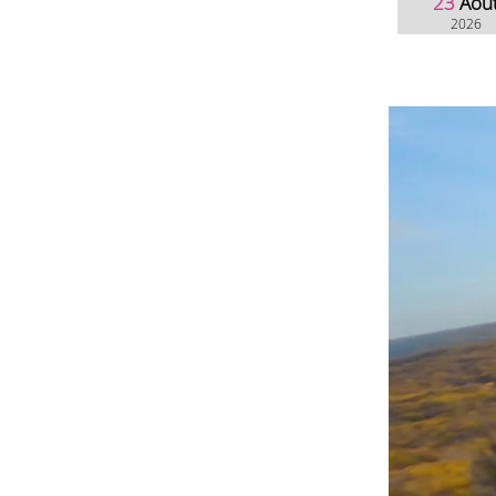
23
Aoû
2026