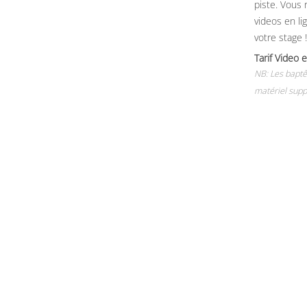
piste. Vous 
videos en li
votre stage !
Tarif Vide
NB: Les baptê
matériel supp