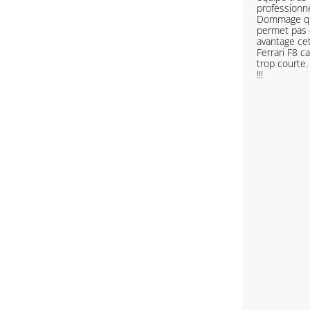
professionnel
Dommage que
permet pas 
avantage ce
Ferrari F8 ca
trop courte
!!!