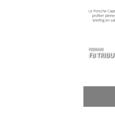
Le Porsche Caye
profiter plein
briefing en s
FERRARI
F8 TRIB