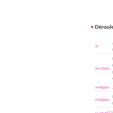
Déroul
H
H+15mn
H+45mn
H+60mn
(1)