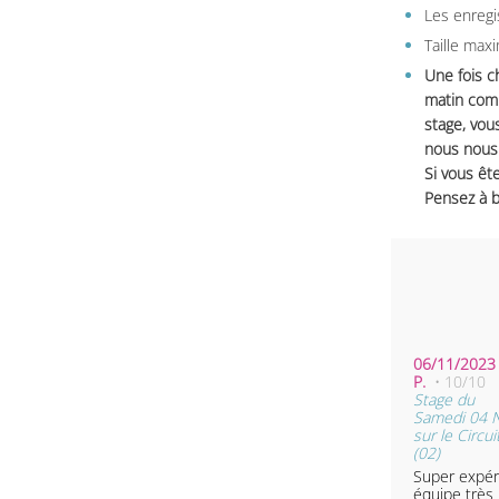
Les enregi
Taille max
Une fois c
matin comm
stage, vou
nous nous 
Si vous ête
Pensez à b
06/11/2023 
P.
• 10/10
Stage du
Samedi 04 
sur le Circu
(02)
Super expér
équipe très