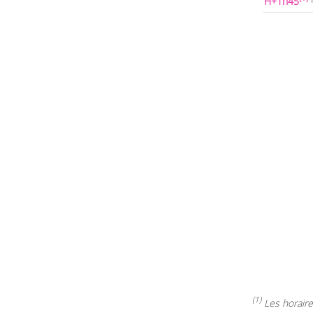
H+1h45
(1)
Les horaires