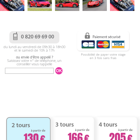
0 820 69 69 00
du lundi au vendredi de 09h30 à 18h00
et le samedi de 10h à 17h
Possibilité de payer votre stage
ou envie d'être appelé ?
en 3 fois sans frais
Saisissez votre n° de téléphone, un
conseiller vous rappelle
3 tours
4 tours
2 tours
à partir de
à partir de
à partir de
166
205
130