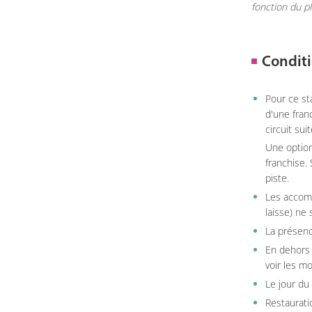
fonction du p
Conditi
Pour ce st
d'une fran
circuit sui
Une option
franchise.
piste.
Les accom
laisse) ne 
La présenc
En dehors 
voir les m
Le jour du
Restauratio