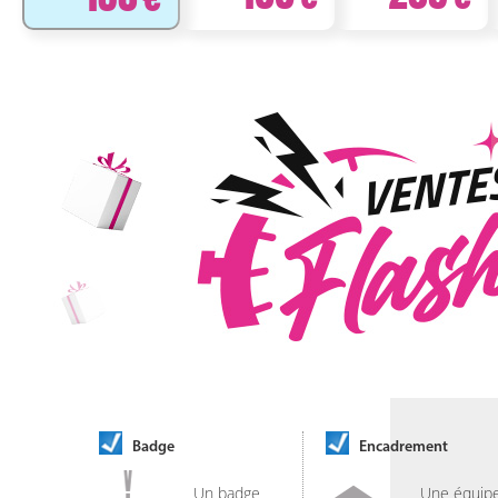
Badge
Encadrement
Un badge
Une équip