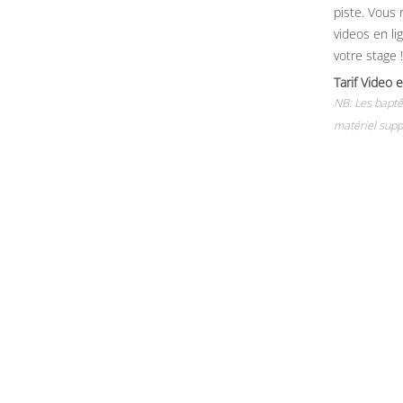
piste. Vous 
videos en li
votre stage !
Tarif Vide
NB: Les baptê
matériel supp