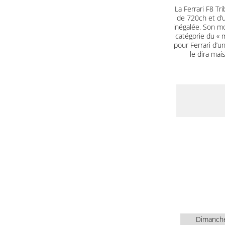
La Ferrari F8 T
de 720ch et d’u
inégalée. Son mo
catégorie du « m
pour Ferrari d’u
le dira mai
Dimanch