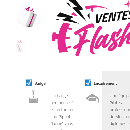
Badge
Encadrement
Un badge
Une équip
personnalisé
Pilotes
et un tour de
professionn
cou "Sprint
de Moniteu
Racing" vous
diplômés e