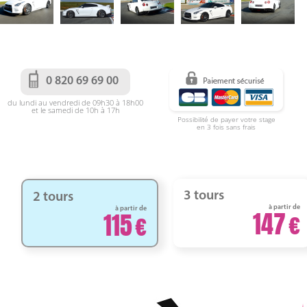
0 820 69 69 00
du lundi au vendredi de 09h30 à 18h00
et le samedi de 10h à 17h
Possibilité de payer votre stage
en 3 fois sans frais
3 tours
2 tours
à partir de
à partir de
147
115