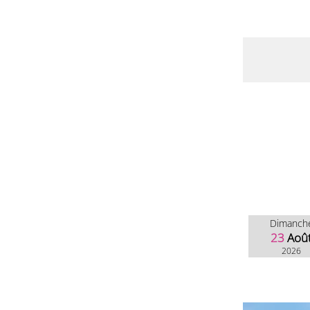
Dimanch
23
Aoû
2026