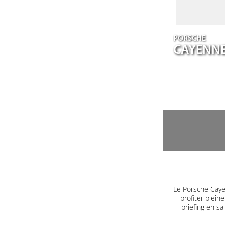
PORSCHE
CAYENN
Le Porsche Caye
profiter plein
briefing en s