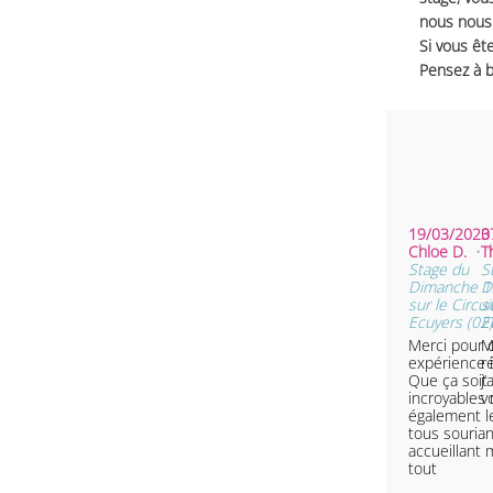
nous nous 
Si vous ête
Pensez à b
19/03/2023 
0
Chloe D.
• 
T
Stage du
S
Dimanche 1
D
sur le Circui
s
Ecuyers (02)
E
Merci pour 
Me
expérience i
r
Que ça soit 
j
incroyables
v
également l
tous sourian
accueillant 
tout