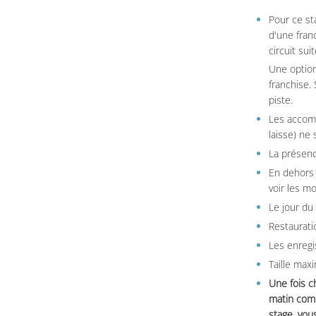
Pour ce st
d'une fran
circuit sui
Une option
franchise.
piste.
Les accom
laisse) ne 
La présenc
En dehors 
voir les m
Le jour du
Restauratio
Les enregi
Taille max
Une fois c
matin comm
stage, vou