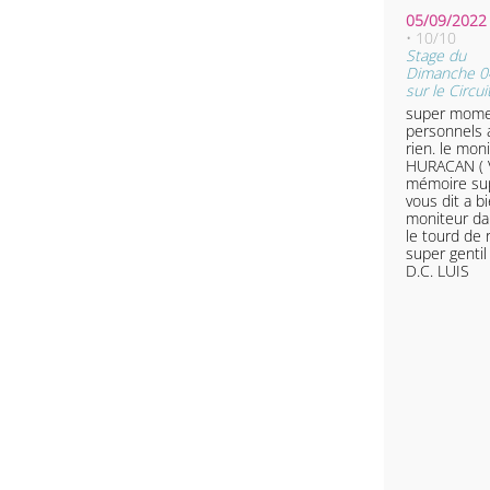
05/09/2022 
• 10/10
Stage du
Dimanche 0
sur le Circu
super momen
personnels 
rien. le moniteur dans la
HURACAN ( 
mémoire sup
vous dit a bientôt. ( le
moniteur da
le tourd de
super gentil . cordialement
D.C. LUIS