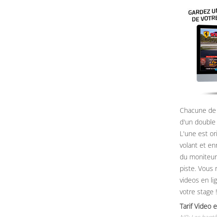
Chacune de 
d'un double
L'une est or
volant et e
du moniteur, 
piste. Vous 
videos en li
votre stage !
Tarif Vide