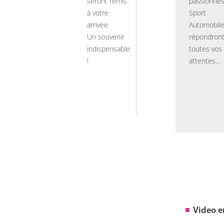
seront remis
passionnés
à votre
Sport
arrivée.
Automobil
Un souvenir
répondront
indispensable
toutes vos
!
attentes...
Video 