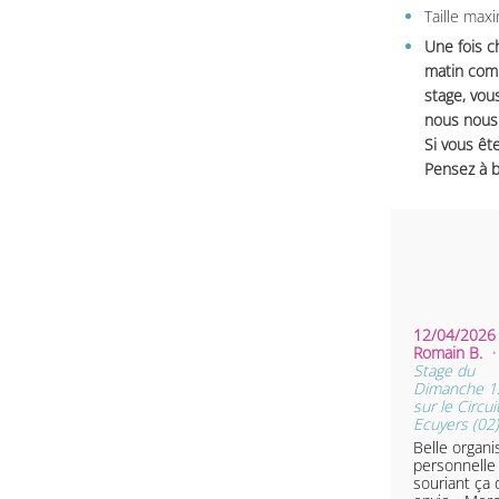
Taille max
Une fois c
matin comm
stage, vou
nous nous 
Si vous ête
Pensez à b
12/04/2026 
Romain B.
•
Stage du
Dimanche 12
sur le Circui
Ecuyers (02)
Belle organi
personnelle
souriant ça