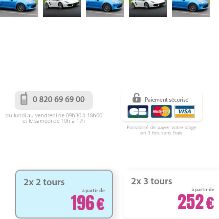
0 820 69 69 00
du lundi au vendredi de 09h30 à 18h00
et le samedi de 10h à 17h
Possibilité de payer votre stage
en 3 fois sans frais
2x 3 tours
2x 2 tours
à partir de
à partir de
252
196