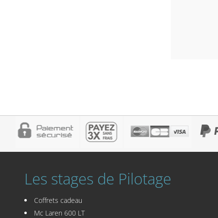
Les stages de Pilotage
Coffrets cadeau
Mc Laren 600 LT