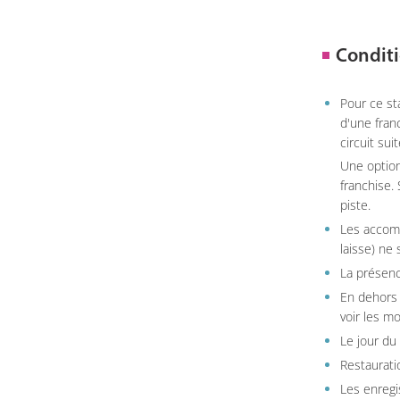
Conditi
Pour ce st
d'une fran
circuit sui
Une option
franchise.
piste.
Les accom
laisse) ne 
La présenc
En dehors 
voir les m
Le jour du
Restauratio
Les enregi