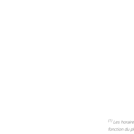
(1)
Les horaires
fonction du p