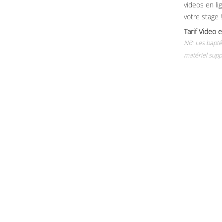
videos en li
votre stage !
Tarif Vide
NB: Les baptê
matériel supp