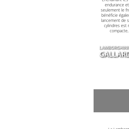
endurance et 
seulement le fr
bénéficie égale
lancement de s
cylindres est
compacte, a
LAMBORGHINI
GALLARD