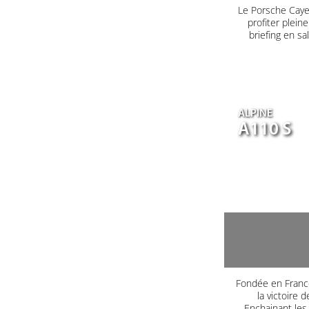
Le Porsche Caye
profiter plein
briefing en s
ALPINE
A110 S
Fondée en France
la victoire 
Enchainant les 