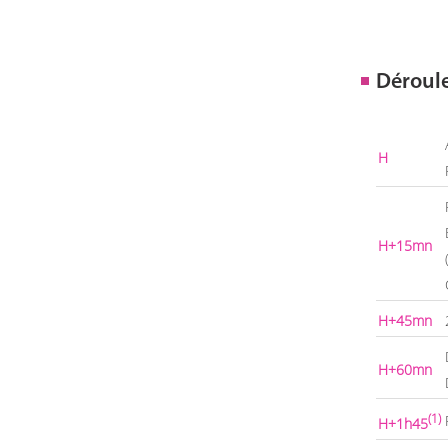
Déroul
H
H+15mn
H+45mn
H+60mn
(1)
H+1h45