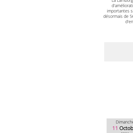
La Lamborgh
d'améliorat
importantes s
désormais de 560
d'en
Dimanch
11
Octob