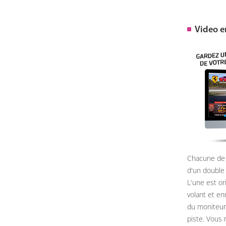
Video 
Chacune de 
d'un double
L'une est or
volant et e
du moniteur, 
piste. Vous 