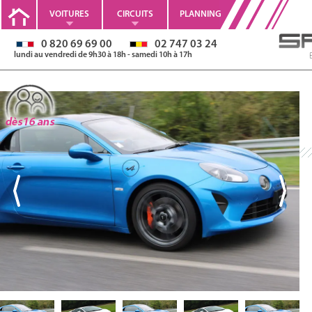
VOITURES
CIRCUITS
PLANNING
0 820 69 69 00
02 747 03 24
lundi au vendredi de 9h30 à 18h - samedi 10h à 17h