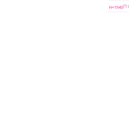
(1)
H+1h45