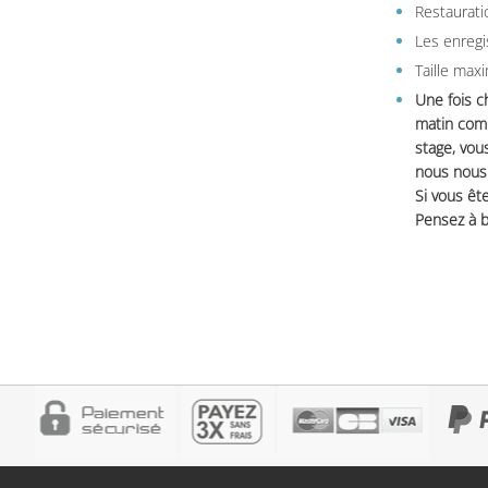
Restauratio
Les enregi
Taille max
Une fois c
matin comm
stage, vou
nous nous 
Si vous ête
Pensez à b