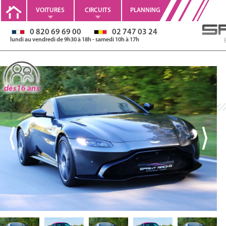
VOITURES
CIRCUITS
PLANNING
0 820 69 69 00
02 747 03 24
lundi au vendredi de 9h30 à 18h - samedi 10h à 17h