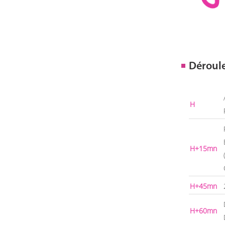
Déroul
H
H+15mn
H+45mn
H+60mn