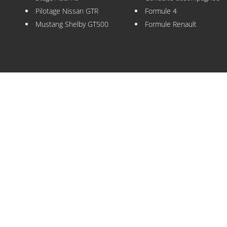
Pilotage Nissan GTR
Formule 4
Mustang Shelby GT500
Formule Renault