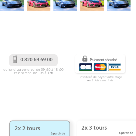
0 820 69 69 00
du lundi au vendredi de 09h30 à 18h00
et le samedi de 10h à 17h
Possibilité de payer votre stage
en 3 fois sans frais
2x 3 tours
2x 2 tours
à partir de
à partir de