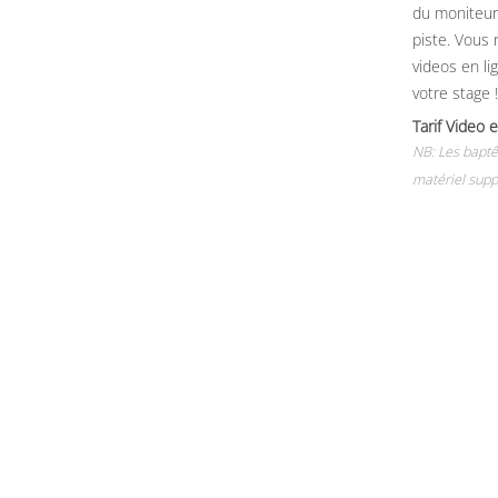
du moniteur, 
piste. Vous 
videos en li
votre stage !
Tarif Vide
NB: Les baptê
matériel supp