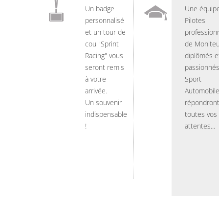
Un badge
Une équip
personnalisé
Pilotes
et un tour de
professionn
cou "Sprint
de Moniteu
Racing" vous
diplômés e
seront remis
passionnés
à votre
Sport
arrivée.
Automobil
Un souvenir
répondront
indispensable
toutes vos
!
attentes...