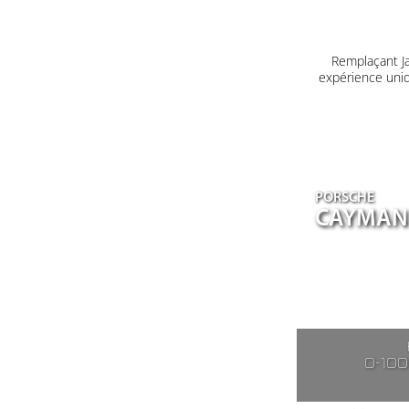
Remplaçant J
expérience uniq
PORSCHE
CAYMAN 
0-10