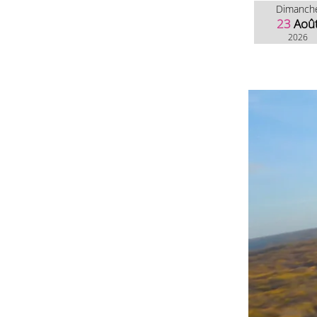
Dimanch
23
Aoû
2026