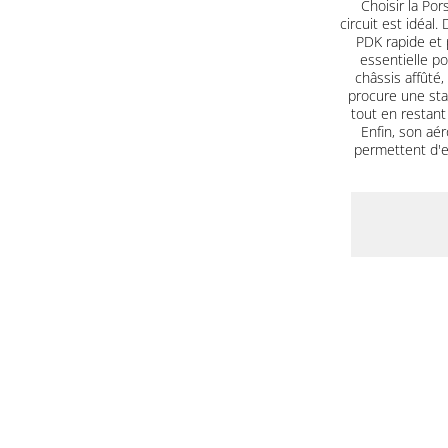
Choisir la Po
circuit est idéal
PDK rapide et 
essentielle po
châssis affûté
procure une sta
tout en restant
Enfin, son aé
permettent d'e