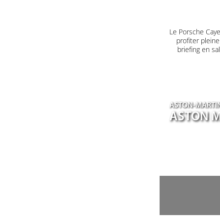
Le Porsche Caye
profiter plein
briefing en s
ASTON-MARTI
ASTON M