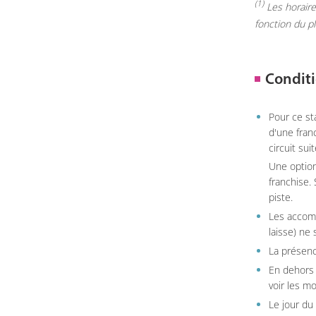
(1)
Les horaires
fonction du p
Conditi
Pour ce st
d'une fran
circuit sui
Une option
franchise.
piste.
Les accom
laisse) ne 
La présenc
En dehors 
voir les m
Le jour du