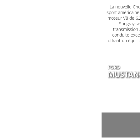
La nouvelle Che
sport américaine
moteur V8 de 6,2
Stingray s
transmission 
conduite excep
offrant un équil
FORD
MUSTANG