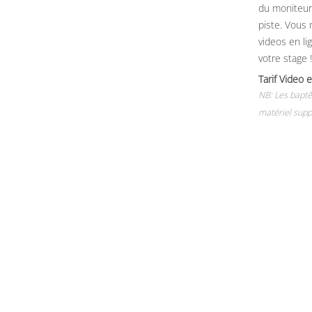
du moniteur, 
piste. Vous 
videos en li
votre stage !
Tarif Vide
NB: Les baptê
matériel supp