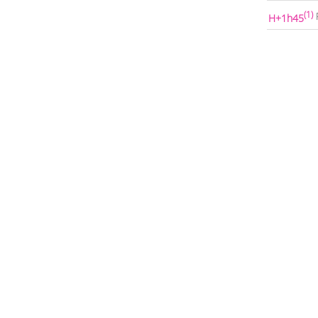
(1)
H+1h45