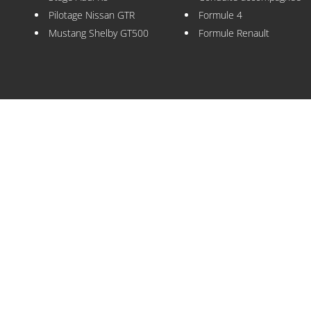
Pilotage Nissan GTR
Formule 4
Mustang Shelby GT500
Formule Renault