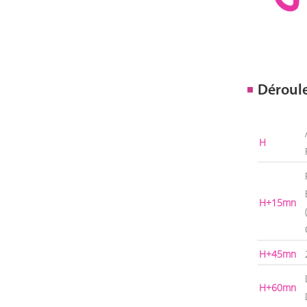
Déroul
H
H+15mn
H+45mn
H+60mn