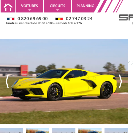
VOITURES
CIRCUITS
PLANNING
0 820 69 69 00
02 747 03 24
lundi au vendredi de 9h30 à 18h - samedi 10h à 17h