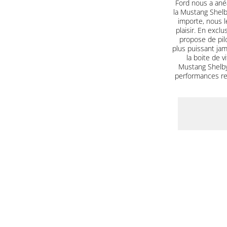
Ford nous a ané
la Mustang Shel
importe, nous le
plaisir. En excl
propose de pilo
plus puissant jam
la boite de 
Mustang Shelby
performances red