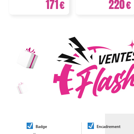
171
220
Badge
Encadrement