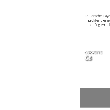
Le Porsche Caye
profiter plein
briefing en s
CORVETTE
C8