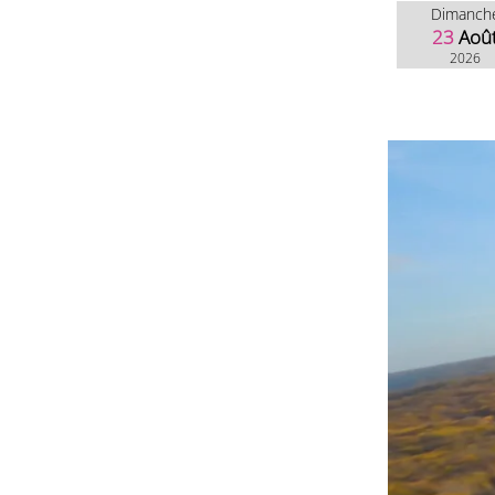
Dimanch
23
Aoû
2026