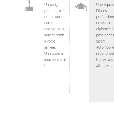
Un badge
Une équip
personnalisé
Pilotes
et un tour de
professionn
cou "Sprint
de Moniteu
Racing" vous
diplômés e
seront remis
passionnés
à votre
Sport
arrivée.
Automobil
Un souvenir
répondront
indispensable
toutes vos
!
attentes...