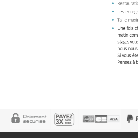
Restauratio
Les enregi
Taille max
Une fois c
matin comm
stage, vou
nous nous 
Si vous ête
Pensez à b