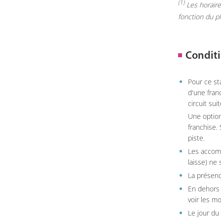
(1)
Les horaires
fonction du p
Conditi
Pour ce st
d'une fran
circuit sui
Une option
franchise.
piste.
Les accom
laisse) ne 
La présenc
En dehors 
voir les m
Le jour du