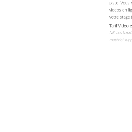
piste. Vous 
videos en li
votre stage !
Tarif Vide
NB: Les baptê
matériel supp