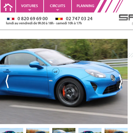
VOITURES
CIRCUITS
PLANNING
0 820 69 69 00
02 747 03 24
lundi au vendredi de 9h30 à 18h - samedi 10h à 17h