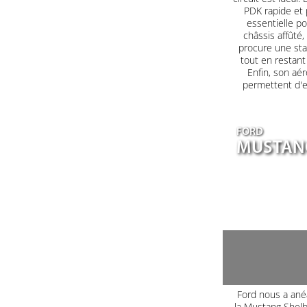
PDK rapide et 
essentielle po
châssis affûté
procure une sta
tout en restant
Enfin, son aé
permettent d'e
FORD
MUSTANG
Ford nous a ané
la Mustang Shel