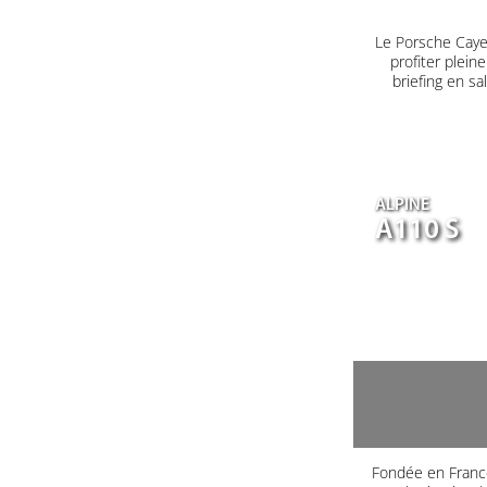
Le Porsche Caye
profiter plein
briefing en s
ALPINE
A110 S
Fondée en France