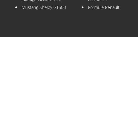
Mustang Shelby GT500
Formule Renault