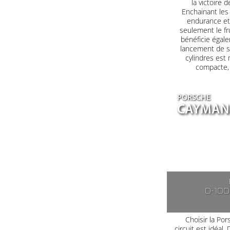
la victoire 
Enchainant les 
endurance et 
seulement le fr
bénéficie égale
lancement de s
cylindres est
compacte, a
PORSCHE
CAYMAN 
0-10
Choisir la Po
circuit est idéal