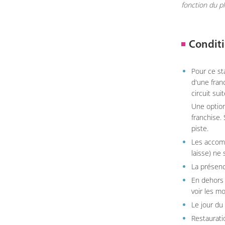
fonction du p
Conditi
Pour ce st
d'une fran
circuit sui
Une option
franchise.
piste.
Les accom
laisse) ne 
La présenc
En dehors 
voir les m
Le jour du
Restauratio