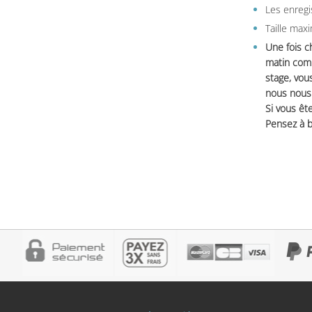
Les enregi
Taille max
Une fois c
matin comm
stage, vou
nous nous 
Si vous ête
Pensez à b