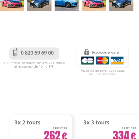
0 820 69 69 00
du lundi au vendredi de 09h30 à 18h00
et le samedi de 10h à 17h
Possibilité de payer votre stage
en 3 fois sans frais
3x 2 tours
3x 3 tours
à partir de
à partir de
262
334