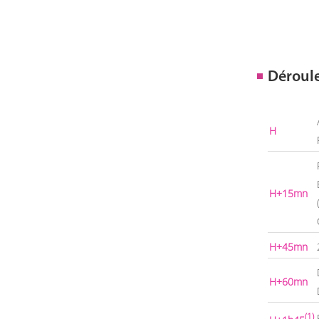
Déroul
H
H+15mn
H+45mn
H+60mn
(1)