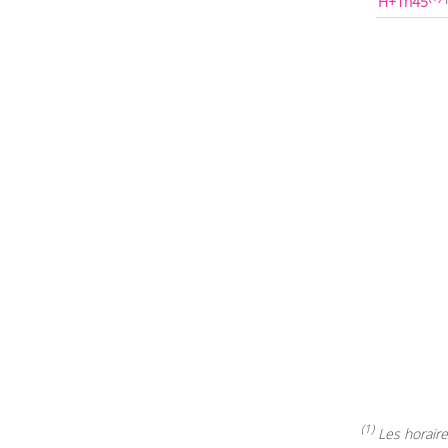
H+1h45
(1)
Les horaires