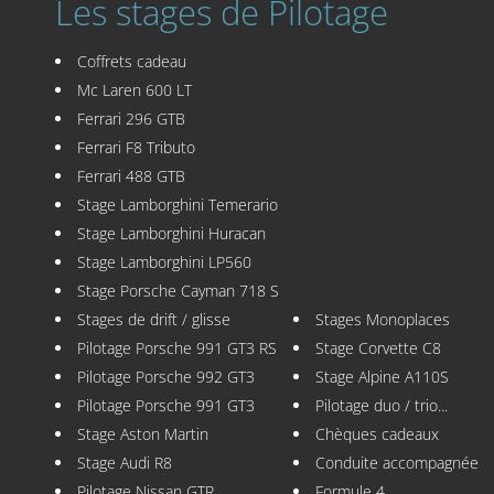
Les stages de Pilotage
Coffrets cadeau
Mc Laren 600 LT
Ferrari 296 GTB
Ferrari F8 Tributo
Ferrari 488 GTB
Stage Lamborghini Temerario
Stage Lamborghini Huracan
Stage Lamborghini LP560
Stage Porsche Cayman 718 S
Stages de drift / glisse
Stages Monoplaces
Pilotage Porsche 991 GT3 RS
Stage Corvette C8
Pilotage Porsche 992 GT3
Stage Alpine A110S
Pilotage Porsche 991 GT3
Pilotage duo / trio...
Stage Aston Martin
Chèques cadeaux
Stage Audi R8
Conduite accompagnée
Pilotage Nissan GTR
Formule 4