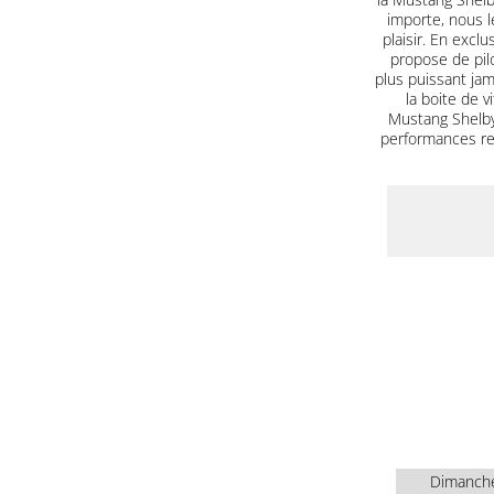
importe, nous le
plaisir. En excl
propose de pilo
plus puissant jam
la boite de 
Mustang Shelby
performances red
Dimanch