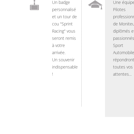
Un badge
Une équip
personnalisé
Pilotes
et un tour de
professionn
cou "Sprint
de Moniteu
Racing" vous
diplômés e
seront remis
passionnés
à votre
Sport
arrivée.
Automobil
Un souvenir
répondront
indispensable
toutes vos
!
attentes...