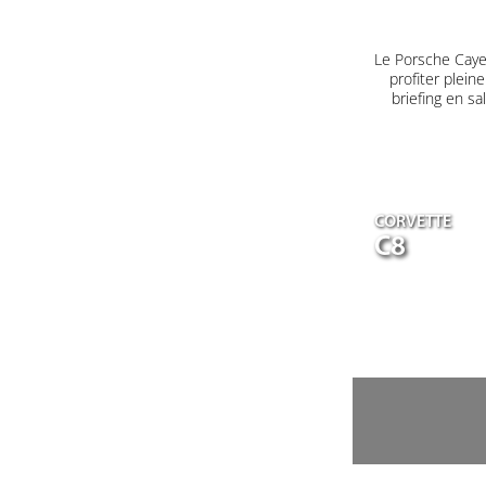
Le Porsche Caye
profiter plein
briefing en s
CORVETTE
C8