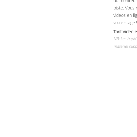
du moniteur, 
piste. Vous 
videos en li
votre stage !
Tarif Vide
NB: Les baptê
matériel supp