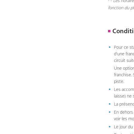
Les horaires
fonction du p
Conditi
Pour ce st
d'une fran
circuit sui
Une option
franchise.
piste.
Les accom
laisse) ne 
La présenc
En dehors 
voir les m
Le jour du