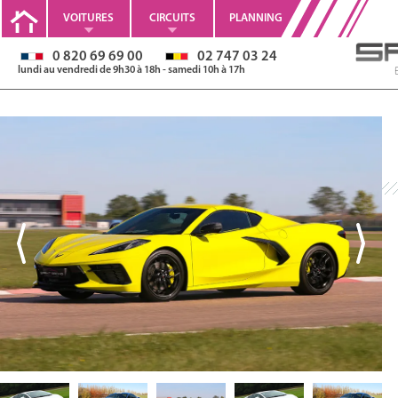
VOITURES
CIRCUITS
PLANNING
0 820 69 69 00
02 747 03 24
lundi au vendredi de 9h30 à 18h - samedi 10h à 17h