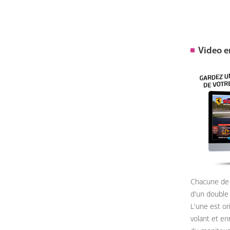
Video 
Chacune de 
d'un double
L'une est or
volant et e