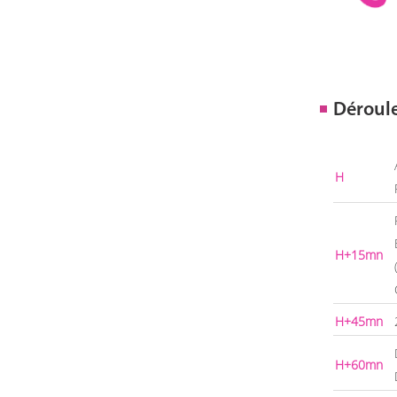
Déroul
H
H+15mn
H+45mn
H+60mn