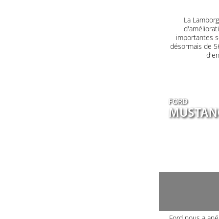
La Lamborgh
d'améliorat
importantes s
désormais de 560
d'en
FORD
MUSTANG
Ford nous a ané