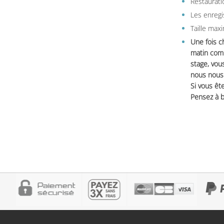
Restauratio
Les enregi
Taille max
Une fois c
matin comm
stage, vou
nous nous 
Si vous ête
Pensez à b