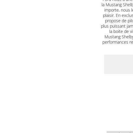
la Mustang Shel
importe, nous le
plaisir. En excl
propose de pilo
plus puissant jam
la boite de 
Mustang Shelby
performances red