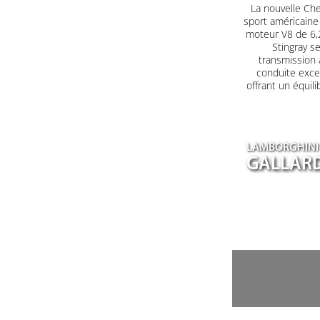
La nouvelle Che
sport américaine
moteur V8 de 6,2
Stingray s
transmission 
conduite excep
offrant un équil
LAMBORGHINI
GALLARD