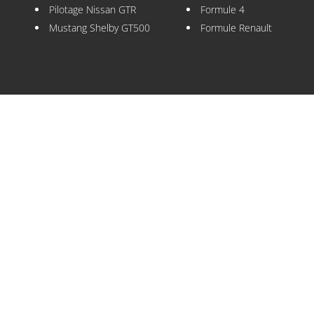
Pilotage Nissan GTR
Formule 4
Mustang Shelby GT500
Formule Renault