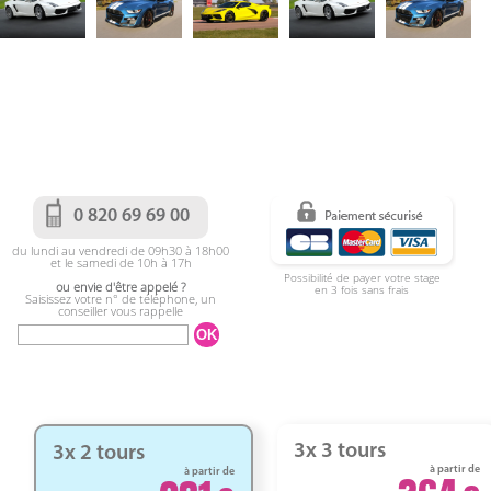
0 820 69 69 00
du lundi au vendredi de 09h30 à 18h00
et le samedi de 10h à 17h
Possibilité de payer votre stage
ou envie d'être appelé ?
en 3 fois sans frais
Saisissez votre n° de téléphone, un
conseiller vous rappelle
3x 3 tours
3x 2 tours
à partir de
à partir de