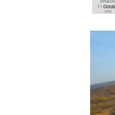
Dimanch
11
Octob
2026