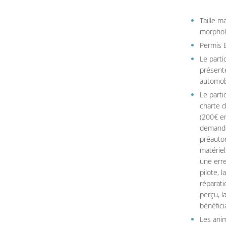
Taille 
morpholo
Permis B
Le parti
présente
automob
Le parti
charte 
(200€ en
demandé
préautor
matériel
une erre
pilote, 
réparati
perçu, l
bénéficia
Les ani