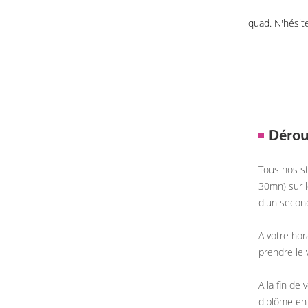
quad. N'hésit
Dérou
Tous nos st
30mn) sur l
d'un second
A votre hor
prendre le v
A la fin de
diplôme en 