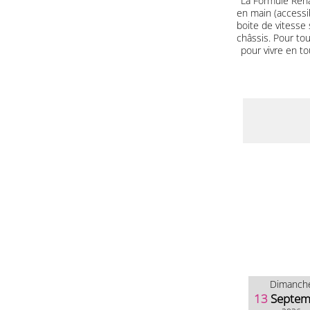
La Formule Renau
en main (accessib
boite de vitesse
châssis. Pour tou
pour vivre en t
Dimanch
13
Septem