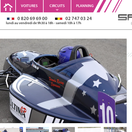
VOITURES
CIRCUITS
PLANNING
0 820 69 69 00
02 747 03 24
lundi au vendredi de 9h30 à 18h - samedi 10h à 17h