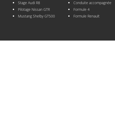
Stage Audi R8
Conduite accompagnée
Pilotage Nissan GTR
Formule 4
Mustang Shelby GT500
Formule Renault