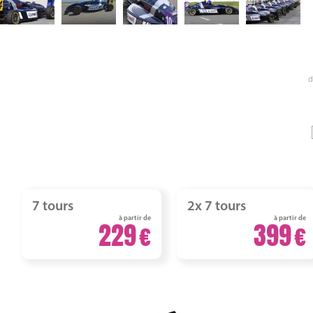
d
7 tours
2x 7 tours
à partir de
à partir de
229
399