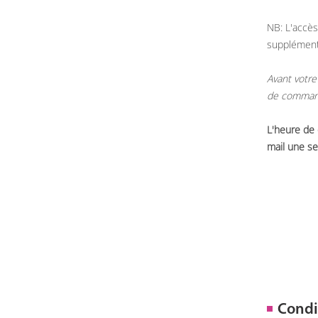
NB: L'accès
supplémen
Avant votre
de commande
L'heure de
mail une se
Condi