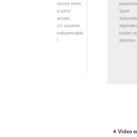
seront remis
passionn
à votre
Sport
arrivée.
Automobi
Un souvenir
répondro
indispensable
toutes v
!
attentes..
Video 