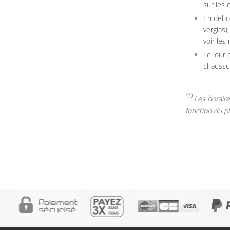
sur les c
En dehor
verglas)
voir les
Le jour 
chaussur
(1)
Les horaires
fonction du p