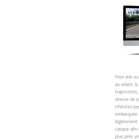
Pour voir ou
au volant, l
trajectoires
vitesse de 
n’hésitez pa
embarquée. 
légèrement 
casque afin 
plus près vo