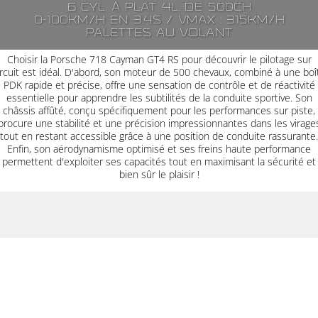
6 cyl. à plat 4l. de 500ch
0-100km/h en 3.4s / Vmax : 315km/h
Palettes au volant
Choisir la Porsche 718 Cayman GT4 RS pour découvrir le pilotage sur
ircuit est idéal. D'abord, son moteur de 500 chevaux, combiné à une boî
PDK rapide et précise, offre une sensation de contrôle et de réactivité
essentielle pour apprendre les subtilités de la conduite sportive. Son
châssis affûté, conçu spécifiquement pour les performances sur piste,
procure une stabilité et une précision impressionnantes dans les virage
tout en restant accessible grâce à une position de conduite rassurante.
Enfin, son aérodynamisme optimisé et ses freins haute performance
permettent d'exploiter ses capacités tout en maximisant la sécurité et
bien sûr le plaisir !