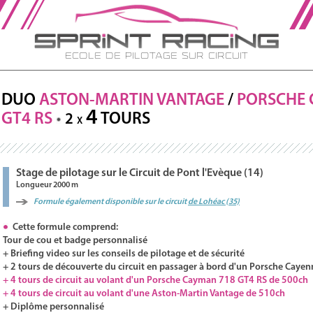
Ecole de Pilotage sur Circuit
DUO
ASTON-MARTIN
VANTAGE
/
PORSCHE
4
GT4 RS
TOURS
2
X
Stage de pilotage sur le Circuit de Pont l'Evèque (14)
Longueur 2000 m
Formule également disponible sur le circuit
de Lohéac (35)
Cette formule comprend:
Tour de cou et badge personnalisé
+ Briefing video sur les conseils de pilotage et de sécurité
+ 2 tours de découverte du circuit en passager à bord d'un Porsche Cayen
+ 4 tours de circuit au volant d'un Porsche Cayman 718 GT4 RS de 500ch
+ 4 tours de circuit au volant d'une Aston-Martin Vantage de 510ch
+ Diplôme personnalisé