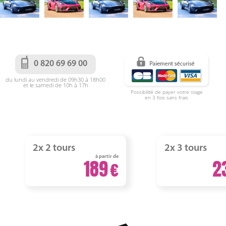
0 820 69 69 00
du lundi au vendredi de 09h30 à 18h00
et le samedi de 10h à 17h
Possibilité de payer votre stage
en 3 fois sans frais
2x 2 tours
2x 3 tours
à partir de
189
2