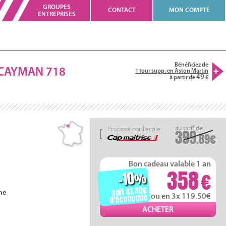
GROUPES
CONTACT
MON COMPTE
ENTREPRISES
Bénéficiez de
CAYMAN
718
1 tour supp. en Aston Martin
49
à partir de
Proposé par l'école:
399
.89
Bon cadeau valable 1 an
358
-10
%
soit 41.40
ne
d'économie
ou en 3x 119.50