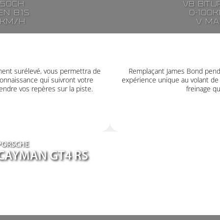
250ch
V8 bitu
n 8.1s
0-100k
7km/h
V ma
ment surélevé, vous permettra de
Remplaçant James Bond pendan
onnaissance qui suivront votre
expérience unique au volant de
ndre vos repères sur la piste.
freinage q
PORSCHE
CAYMAN GT4 RS