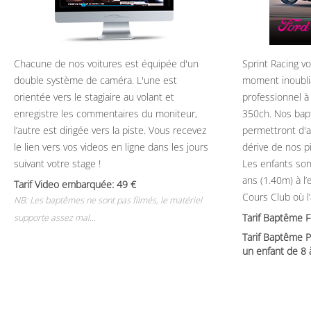
Chacune de nos voitures est équipée d'un
Sprint Racing v
double système de caméra. L'une est
moment inoubli
orientée vers le stagiaire au volant et
professionnel à
enregistre les commentaires du moniteur,
350ch. Nos bap
l’autre est dirigée vers la piste. Vous recevez
permettront d'ap
le lien vers vos videos en ligne dans les jours
dérive de nos p
suivant votre stage !
Les enfants son
ans (1.40m) à l
Tarif Video embarquée: 49
Cours Club où l
NB: Les baptêmes ne sont pas filmés, le matériel
Tarif Baptême 
supporte assez mal...
Tarif Baptême P
un enfant de 8