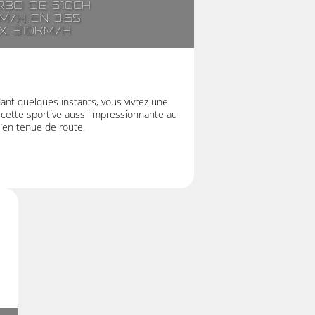
rbo de 510ch
m/h en 3.6s
x: 310km/h
t quelques instants, vous vivrez une
 cette sportive aussi impressionnante au
u’en tenue de route.