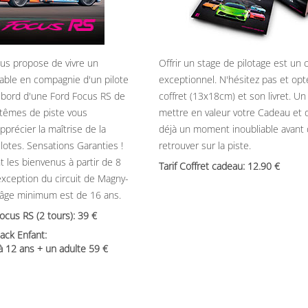
ous propose de vivre un
Offrir un stage de pilotage est un
able en compagnie d'un pilote
exceptionnel. N'hésitez pas et opt
 bord d'une Ford Focus RS de
coffret (13x18cm) et son livret. U
têmes de piste vous
mettre en valeur votre Cadeau et 
précier la maîtrise de la
déjà un moment inoubliable avant
ilotes. Sensations Garanties !
retrouver sur la piste.
t les bienvenus à partir de 8
Tarif Coffret cadeau: 12.90
’exception du circuit de Magny-
’âge minimum est de 16 ans.
Focus RS (2 tours): 39
ack Enfant:
 à 12 ans + un adulte 59