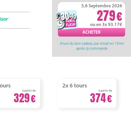
5,6 Septembre 2026
279
-30
%
ou en 3x 93.17
Envoi du bon cadeau par email en 15mn
après la commande
tours
2x 6 tours
à partir de
à partir de
329
374