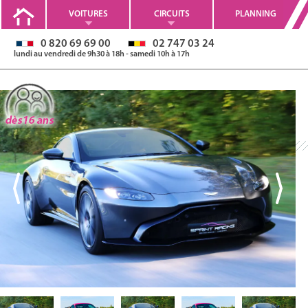
VOITURES
CIRCUITS
PLANNING
0 820 69 69 00
02 747 03 24
lundi au vendredi de 9h30 à 18h - samedi 10h à 17h