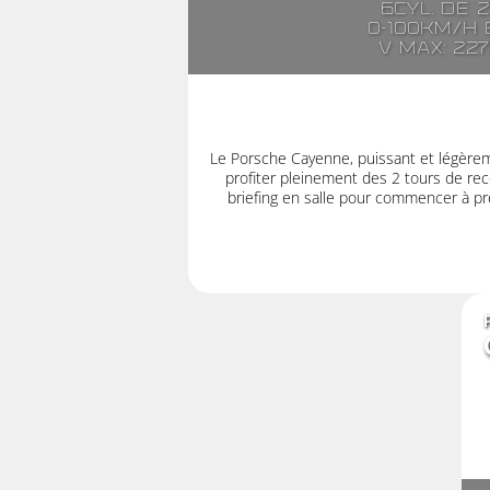
6cyl. de 
0-100km/h e
V max: 22
Le Porsche Cayenne, puissant et légère
profiter pleinement des 2 tours de rec
briefing en salle pour commencer à pre