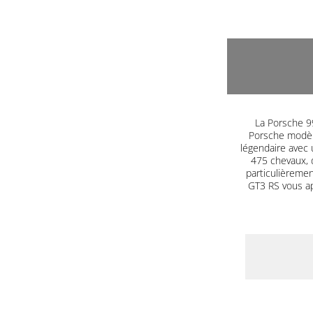
La Porsche 99
Porsche modèle
légendaire avec 
475 chevaux, 
particulièrement
GT3 RS vous a