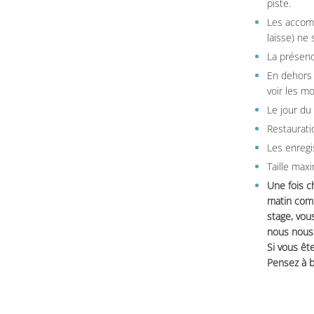
piste.
Les accom
laisse) ne 
La présenc
En dehors 
voir les m
Le jour du
Restauratio
Les enregi
Taille max
Une fois c
matin comm
stage, vou
nous nous 
Si vous ête
Pensez à b