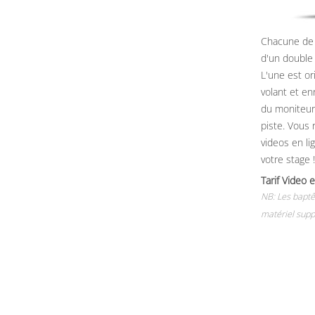
Chacune de 
d'un double
L'une est or
volant et e
du moniteur, 
piste. Vous 
videos en li
votre stage !
Tarif Vide
NB: Les baptê
matériel supp