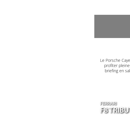
Le Porsche Caye
profiter plein
briefing en s
FERRARI
F8 TRIB