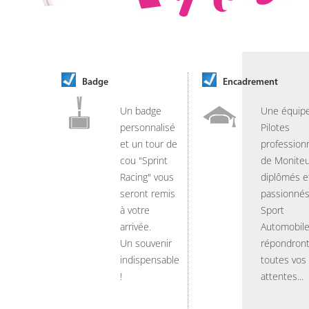
Badge
Encadrement
Un badge
Une équip
personnalisé
Pilotes
et un tour de
professionn
cou "Sprint
de Moniteu
Racing" vous
diplômés e
seront remis
passionnés
à votre
Sport
arrivée.
Automobil
Un souvenir
répondront
indispensable
toutes vos
!
attentes...