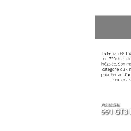
La Ferrari F8 T
de 720ch et d’u
inégalée. Son mo
catégorie du « m
pour Ferrari d’u
le dira mai
PORSCHE
991 GT3 