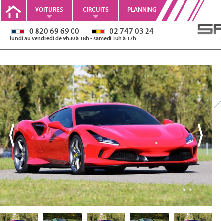
VOITURES
CIRCUITS
PLANNING
0 820 69 69 00
02 747 03 24
lundi au vendredi de 9h30 à 18h - samedi 10h à 17h