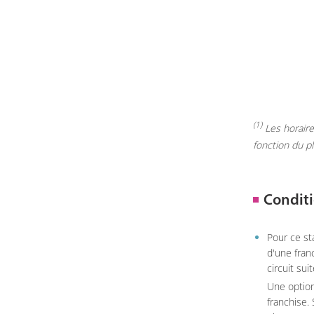
(1)
Les horaires
fonction du p
Conditi
Pour ce st
d'une fran
circuit sui
Une option
franchise.