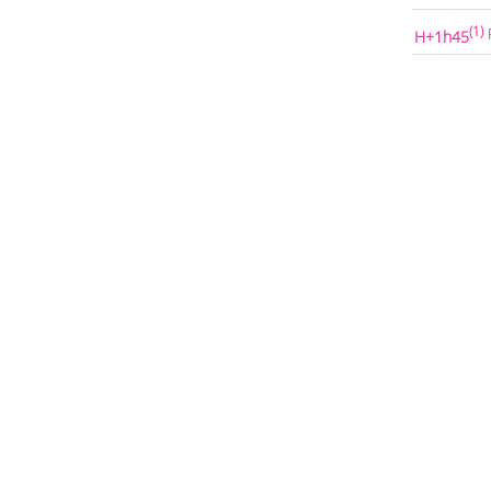
(1)
H+1h45