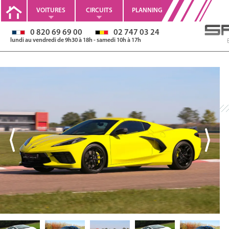
VOITURES
CIRCUITS
PLANNING
0 820 69 69 00
02 747 03 24
lundi au vendredi de 9h30 à 18h - samedi 10h à 17h