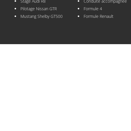
Stage Audi R8
Conduite accompagnée
Pilotage Nissan GTR
Formule 4
Mustang Shelby GT500
Formule Renault