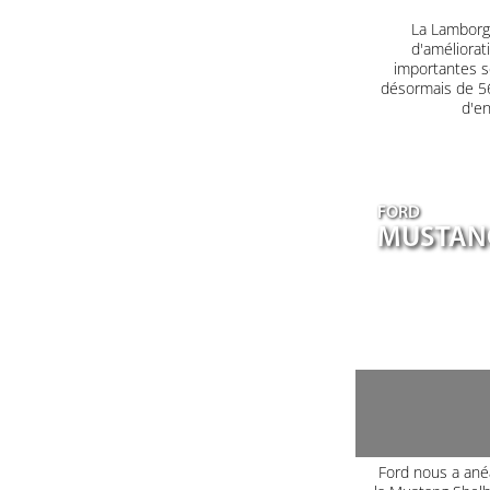
La Lamborgh
d'améliorat
importantes s
désormais de 560
d'en
FORD
MUSTANG
Ford nous a ané