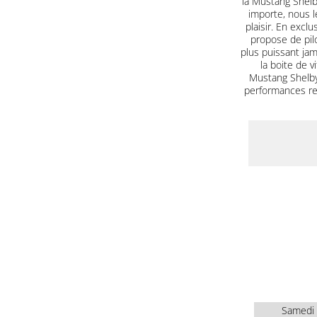
la Mustang Shel
importe, nous le
plaisir. En excl
propose de pilo
plus puissant jam
la boite de 
Mustang Shelby
performances red
Samedi