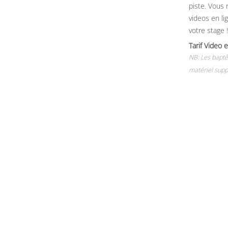
piste. Vous 
videos en li
votre stage !
Tarif Vide
NB: Les baptê
matériel supp