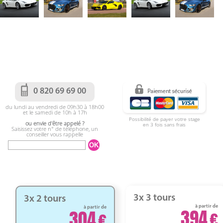
0 820 69 69 00
du lundi au vendredi de 09h30 à 18h00
et le samedi de 10h à 17h
Possibilité de payer votre stage
ou envie d'être appelé ?
en 3 fois sans frais
Saisissez votre n° de téléphone, un
conseiller vous rappelle
3x 3 tours
3x 2 tours
à partir de
à partir de
394
304