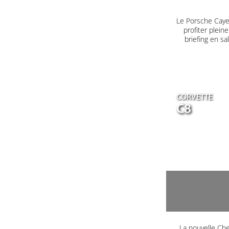
Le Porsche Caye
profiter plein
briefing en s
CORVETTE
C8
La nouvelle Che