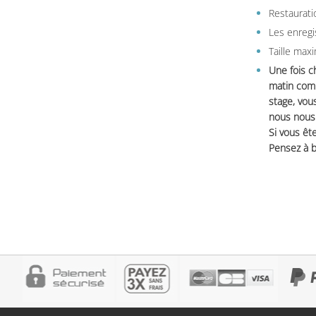
Restauratio
Les enregi
Taille max
Une fois c
matin comm
stage, vou
nous nous 
Si vous ête
Pensez à b