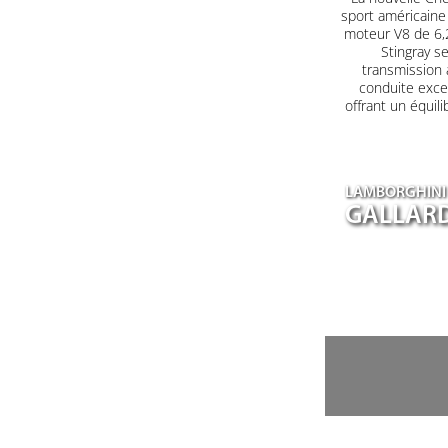
sport américaine
moteur V8 de 6,2
Stingray s
transmission 
conduite excep
offrant un équil
LAMBORGHINI
GALLARD