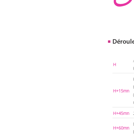
Déroul
H
H+15mn
H+45mn
H+60mn