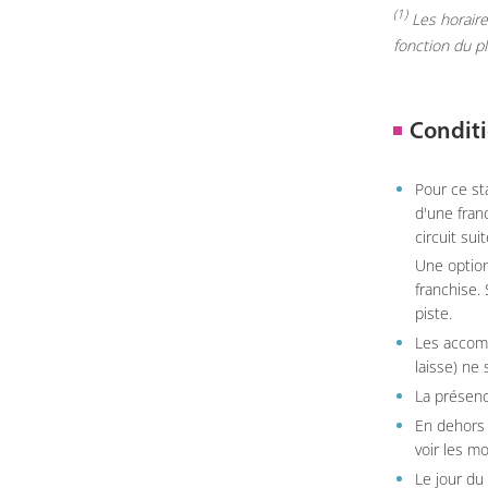
(1)
Les horaires
fonction du p
Conditi
Pour ce st
d'une fran
circuit sui
Une option
franchise.
piste.
Les accom
laisse) ne 
La présenc
En dehors 
voir les m
Le jour du