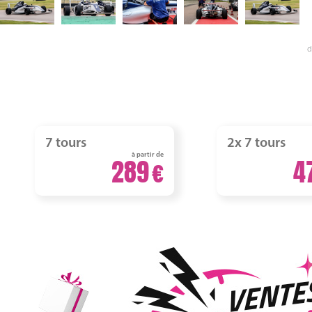
d
7 tours
2x 7 tours
à partir de
289
4