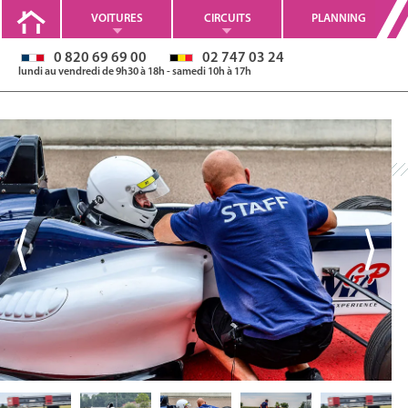
VOITURES
CIRCUITS
PLANNING
0 820 69 69 00
02 747 03 24
lundi au vendredi de 9h30 à 18h - samedi 10h à 17h