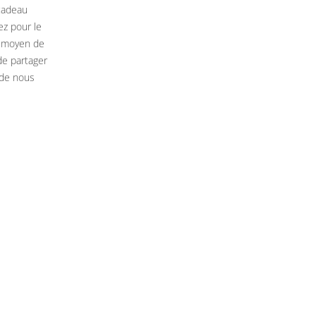
 cadeau
ez pour le
n moyen de
de partager
 de nous