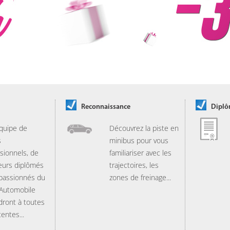
Reconnaissance
Dipl
quipe de
Découvrez la piste en
s
minibus pour vous
sionnels, de
familiariser avec les
eurs diplômés
trajectoires, les
 passionnés du
zones de freinage...
 Automobile
dront à toutes
tentes...