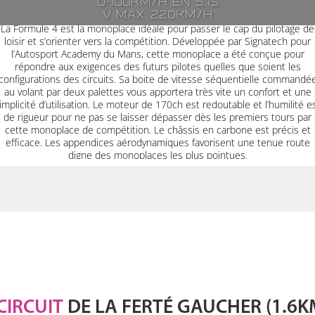
0-100km/h en 5,1s
V max: 220km/h
La Formule 4 est la monoplace idéale pour passer le cap du pilotage de
loisir et s’orienter vers la compétition. Développée par Signatech pour
l’Autosport Academy du Mans, cette monoplace a été conçue pour
répondre aux exigences des futurs pilotes quelles que soient les
configurations des circuits. Sa boite de vitesse séquentielle commandé
au volant par deux palettes vous apportera très vite un confort et une
implicité d’utilisation. Le moteur de 170ch est redoutable et l’humilité e
de rigueur pour ne pas se laisser dépasser dès les premiers tours par
cette monoplace de compétition. Le châssis en carbone est précis et
efficace. Les appendices aérodynamiques favorisent une tenue route
digne des monoplaces les plus pointues.
CIRCUIT
DE LA FERTÉ GAUCHER (1.6K