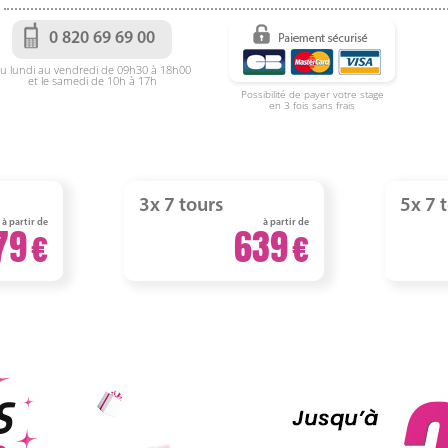
0 820 69 69 00
u lundi au vendredi de 09h30 à 18h00
et le samedi de 10h à 17h
Possibilité de payer votre stage
en 3 fois sans frais
3x 7 tours
5x 7 
à partir de
à partir de
79
639