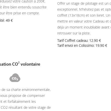
réduisez votre caution à 200€.
Offrir un stage de pilotage est un
it être bien entendu souscrite
exceptionnel. N'hésitez pas et opt
pour être prise en compte.
coffret (13x18cm) et son livret. U
nité: 49
mettre en valeur votre Cadeau et 
déjà un moment inoubliable avant
retrouver sur la piste.
Tarif Coffret cadeau: 12.90
Tarif envoi en Colissimo: 19.90
2
ation CO
volontaire
e de sa charte environnementale,
g vous propose de compenser
t et forfaitairement les
 CO2 résultant de votre stage de