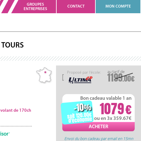
GROUPES
CONTACT
MON COMPTE
ENTREPRISES
TOURS
Proposé par l'école:
1199
.00
Bon cadeau valable 1 an
1079
-10
%
u volant de 170ch
soit 120.00
d'économie
ou en 3x 359.67
Envoi du bon cadeau par email en 15mn