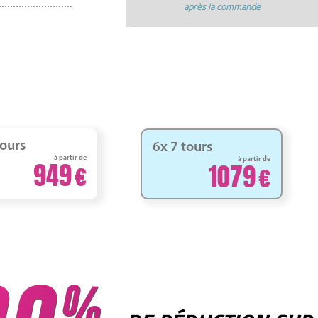
après la commande
tours
6x 7 tours
à partir de
à partir de
949
1079