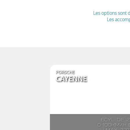
Les options sont d
Les accomp
PORSCHE
CAYENNE
6cyl. de 
0-100km/h e