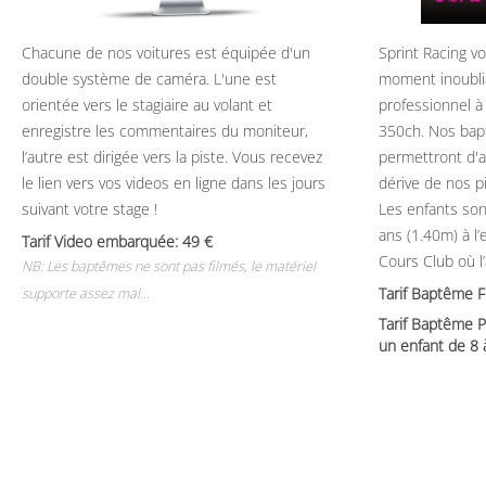
Chacune de nos voitures est équipée d'un
Sprint Racing v
double système de caméra. L'une est
moment inoubli
orientée vers le stagiaire au volant et
professionnel à
enregistre les commentaires du moniteur,
350ch. Nos bap
l’autre est dirigée vers la piste. Vous recevez
permettront d'ap
le lien vers vos videos en ligne dans les jours
dérive de nos p
suivant votre stage !
Les enfants son
ans (1.40m) à l
Tarif Video embarquée: 49
Cours Club où l
NB: Les baptêmes ne sont pas filmés, le matériel
Tarif Baptême 
supporte assez mal...
Tarif Baptême P
un enfant de 8