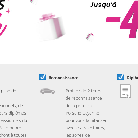
Reconnaissance
Dipl
quipe de
Profitez de 2 tours
s
de reconnaissance
sionnels, de
de la piste en
eurs diplômés
Porsche Cayenne
 passionnés du
pour vous familiariser
 Automobile
avec les trajectoires,
dront à toutes
les zones de