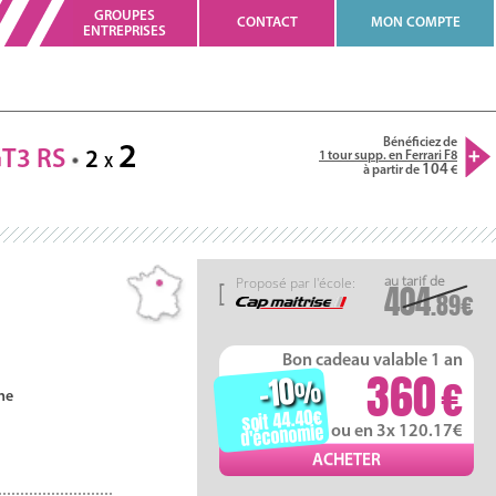
GROUPES
CONTACT
MON COMPTE
ENTREPRISES
Bénéficiez de
2
GT3
RS
2
1 tour supp. en Ferrari F8
X
104
à partir de
Proposé par l'école:
404
.89
Bon cadeau valable 1 an
360
-10
%
ne
soit 44.40
d'économie
ou en 3x 120.17