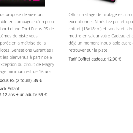
ous propose de vivre un
Offrir un stage de pilotage est un
able en compagnie d'un pilote
exceptionnel. N'hésitez pas et opt
 bord d'une Ford Focus RS de
coffret (13x18cm) et son livret. U
têmes de piste vous
mettre en valeur votre Cadeau et 
précier la maîtrise de la
déjà un moment inoubliable avant
ilotes. Sensations Garanties !
retrouver sur la piste.
t les bienvenus à partir de 8
Tarif Coffret cadeau: 12.90
’exception du circuit de Magny-
’âge minimum est de 16 ans.
Focus RS (2 tours): 39
ack Enfant:
 à 12 ans + un adulte 59