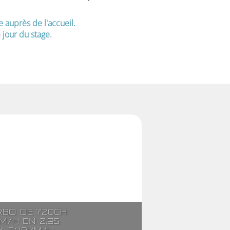
e auprès de l'accueil.
jour du stage.
rbo de 720ch
m/h en 2,9s