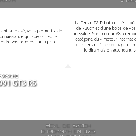
7km/h
V ma
La Ferrari F8 Tributo est équip
de 720ch et d’une boite de vit
ment surélevé, vous permettra de
inégalée. Son moteur V8 a rempor
onnaissance qui suivront votre
catégorie du « moteur internatio
ndre vos repères sur la piste.
pour Ferrari d’un hommage ultime
le dira mais en attendant, v
PORSCHE
991 GT3 RS
6cyl. de 520ch
0-100km/h en 3,2s