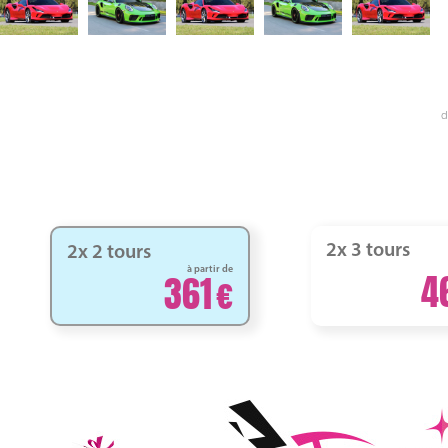
d
2x 3 tours
2x 2 tours
à partir de
4
361