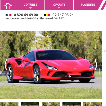
VOITURES
CIRCUITS
PLANNING
0 820 69 69 00
02 747 03 24
lundi au vendredi de 9h30 à 18h - samedi 10h à 17h