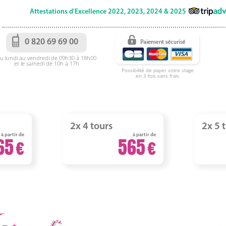
Attestations d'Excellence 2022, 2023, 2024 & 2025
0 820 69 69 00
u lundi au vendredi de 09h30 à 18h00
et le samedi de 10h à 17h
Possibilité de payer votre stage
en 3 fois sans frais
2x 4 tours
2x 5 
à partir de
à partir de
65
565