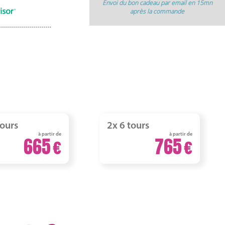
Envoi du bon cadeau par email en 15mn
après la commande
tours
2x 6 tours
à partir de
à partir de
665
765