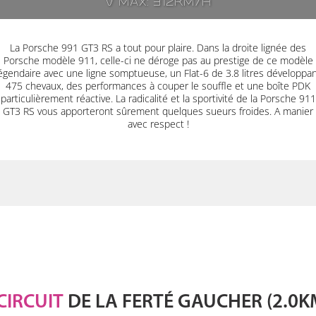
V max: 312km/h
La Porsche 991 GT3 RS a tout pour plaire. Dans la droite lignée des
Porsche modèle 911, celle-ci ne déroge pas au prestige de ce modèle
égendaire avec une ligne somptueuse, un Flat-6 de 3.8 litres développa
475 chevaux, des performances à couper le souffle et une boîte PDK
particulièrement réactive. La radicalité et la sportivité de la Porsche 911
GT3 RS vous apporteront sûrement quelques sueurs froides. A manier
avec respect !
CIRCUIT
DE LA FERTÉ GAUCHER (2.0K