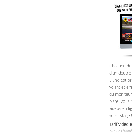
Chacune de 
d'un double
L'une est or
volant et e
du moniteur, 
piste. Vous 
videos en li
votre stage !
Tarif Vide
NB: Les baptê