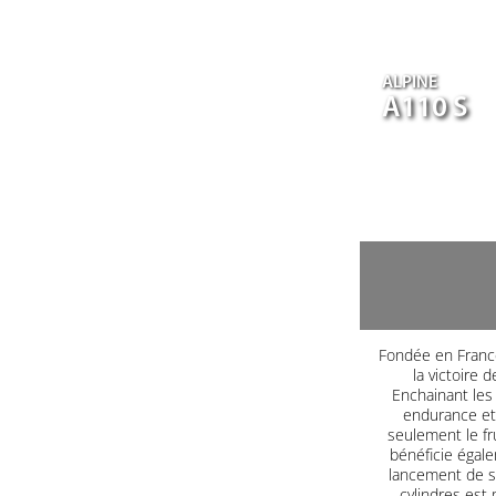
ALPINE
A110 S
Fondée en France
la victoire 
Enchainant les 
endurance et 
seulement le fr
bénéficie égale
lancement de s
cylindres est