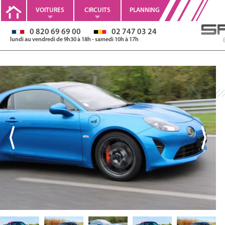
VOITURES
CIRCUITS
PLANNING
0 820 69 69 00
02 747 03 24
lundi au vendredi de 9h30 à 18h - samedi 10h à 17h