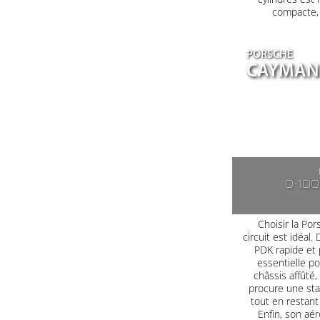
compacte, a
PORSCHE
CAYMAN 
0-10
Choisir la Po
circuit est idéal
PDK rapide et 
essentielle po
châssis affûté
procure une sta
tout en restant
Enfin, son aé