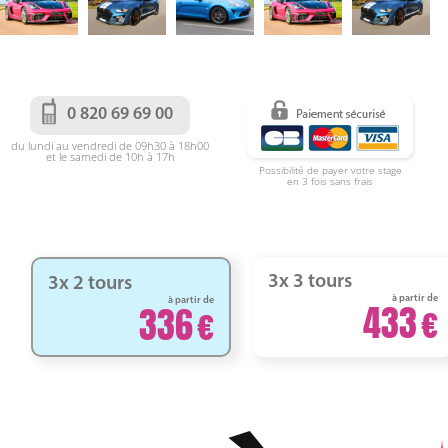
0 820 69 69 00
du lundi au vendredi de 09h30 à 18h00
et le samedi de 10h à 17h
Possibilité de payer votre stage
en 3 fois sans frais
3x 3 tours
3x 2 tours
à partir de
à partir de
433
336