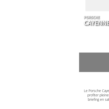
PORSCHE
CAYENN
Le Porsche Caye
profiter plein
briefing en s