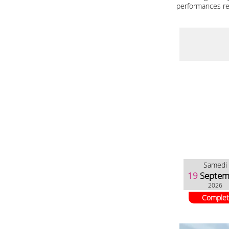
performances red
Samedi
19
Septem
2026
Complet