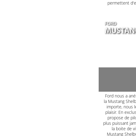
permettent d'e
FORD
MUSTANG
Ford nous a ané
la Mustang Shel
importe, nous le
plaisir. En excl
propose de pilo
plus puissant jam
la boite de 
Mustang Shelby