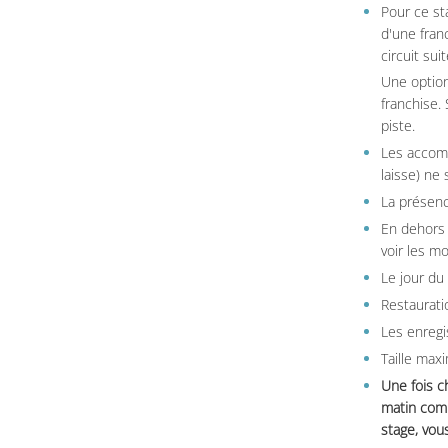
Pour ce st
d'une fran
circuit sui
Une option
franchise.
piste.
Les accom
laisse) ne 
La présenc
En dehors 
voir les m
Le jour du
Restauratio
Les enregi
Taille max
Une fois c
matin comm
stage, vou