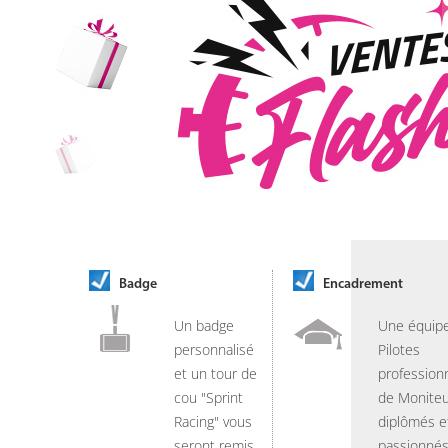
Badge
Encadrement
Un badge
Une équip
personnalisé
Pilotes
et un tour de
professionn
cou "Sprint
de Moniteu
Racing" vous
diplômés e
seront remis
passionnés