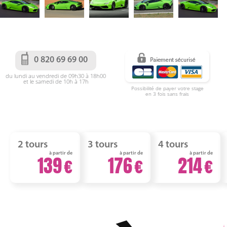
0 820 69 69 00
du lundi au vendredi de 09h30 à 18h00
et le samedi de 10h à 17h
Possibilité de payer votre stage
en 3 fois sans frais
2 tours
3 tours
4 tours
à partir de
à partir de
à partir de
139
176
214