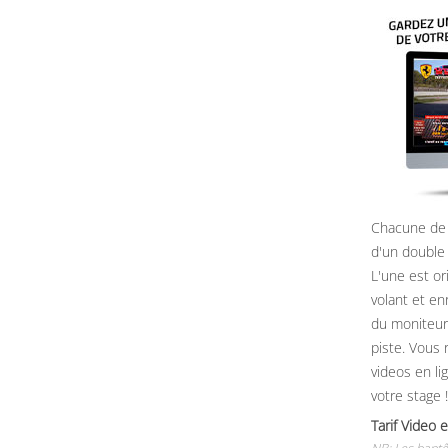
Chacune de 
d'un double
L'une est or
volant et e
du moniteur, 
piste. Vous 
videos en li
votre stage !
Tarif Vide