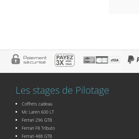
Les stages de Pilotage
Coffrets cadeau
Mc Laren 600 LT
Ferrari 296 GTB
Ferrari F8 Tributo
Ferrari 488 GTB