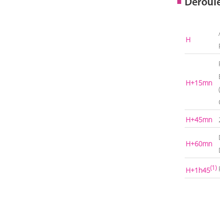
Déroul
H
H+15mn
H+45mn
H+60mn
(1)
H+1h45