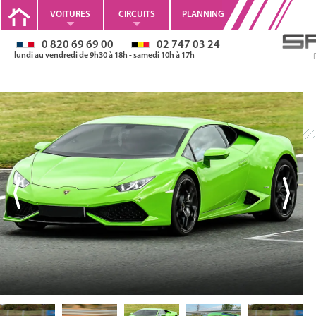
VOITURES
CIRCUITS
PLANNING
0 820 69 69 00
02 747 03 24
lundi au vendredi de 9h30 à 18h - samedi 10h à 17h