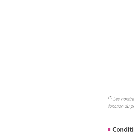
(1)
Les horaires
fonction du p
Conditi