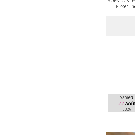
moins vous ne 
Piloter un
Samedi
22
Aoû
2026