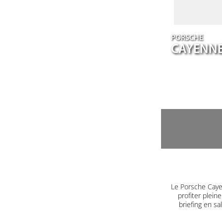
PORSCHE
CAYENN
Le Porsche Caye
profiter plein
briefing en s