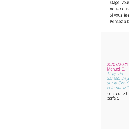
stage, vou
nous nous 
Si vous ête
Pensez à b
25/07/2021 
Manuel C.
•
Stage du
Samedi 24 Ju
sur le Circui
Folembray (
rien à dire t
parfait.