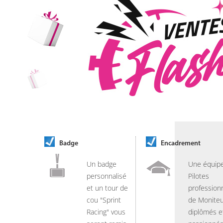
Badge
Encadrement
Un badge
Une équip
personnalisé
Pilotes
et un tour de
professionn
cou "Sprint
de Moniteu
Racing" vous
diplômés e