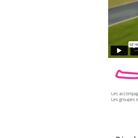
Les accompagn
Les groupes e