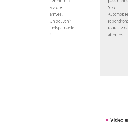
seront remis
passionnés
à votre
Sport
arrivée.
Automobil
Un souvenir
répondront
indispensable
toutes vos
!
attentes...
Video 