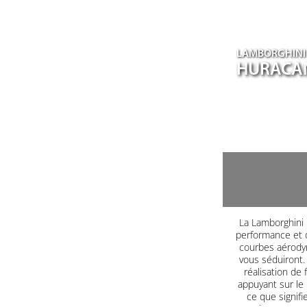
LAMBORGHINI
HURACA
La Lamborghini H
performance et d
courbes aérodyn
vous séduiront. 
réalisation de 
appuyant sur le
ce que signifi