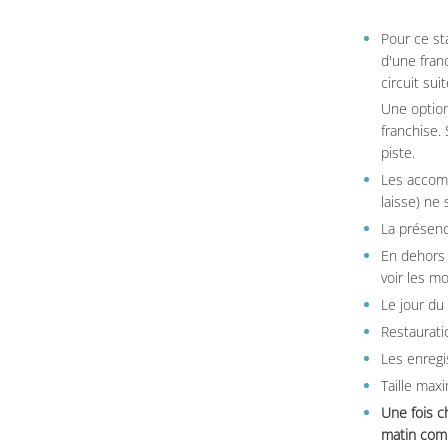
Pour ce st
d'une fran
circuit sui
Une option
franchise.
piste.
Les accom
laisse) ne 
La présenc
En dehors 
voir les m
Le jour du
Restauratio
Les enregi
Taille max
Une fois c
matin comm