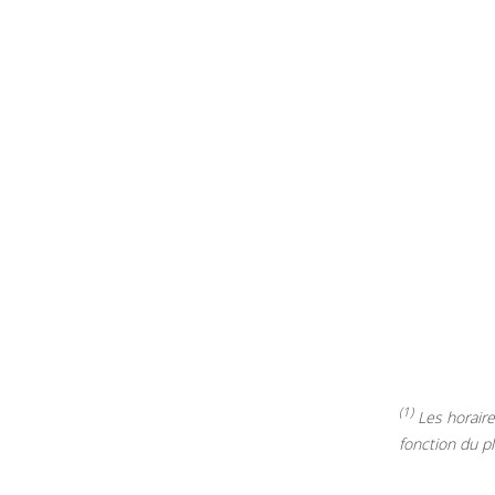
(1)
Les horaires
fonction du p