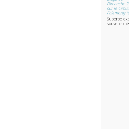
Dimanche 2
sur le Circui
Folembray (
Superbe exp
souvenir mé