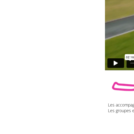
Les accompagn
Les groupes e