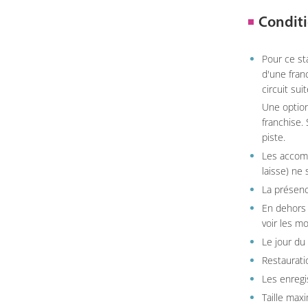
Conditi
Pour ce st
d'une fran
circuit sui
Une option
franchise.
piste.
Les accom
laisse) ne 
La présenc
En dehors 
voir les m
Le jour du
Restauratio
Les enregi
Taille max