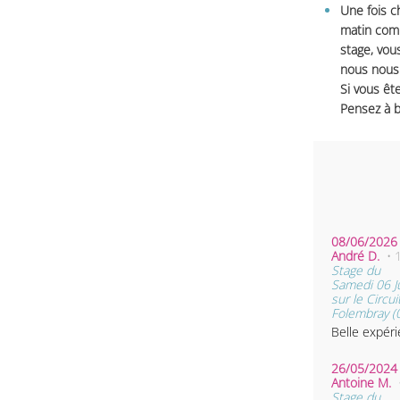
Une fois c
matin comm
stage, vou
nous nous 
Si vous ête
Pensez à b
08/06/2026 
André D.
• 
Stage du
Samedi 06 J
sur le Circui
Folembray (
Belle expéri
26/05/2024 
Antoine M.
Stage du