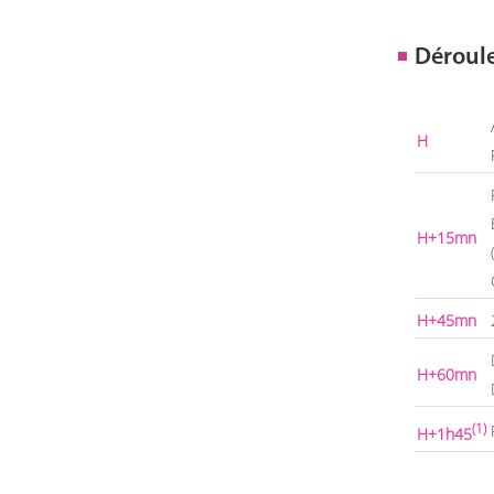
Déroul
H
H+15mn
H+45mn
H+60mn
(1)
H+1h45