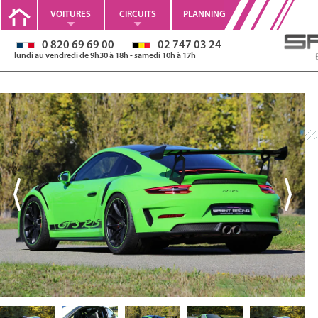
VOITURES
CIRCUITS
PLANNING
0 820 69 69 00
02 747 03 24
lundi au vendredi de 9h30 à 18h - samedi 10h à 17h