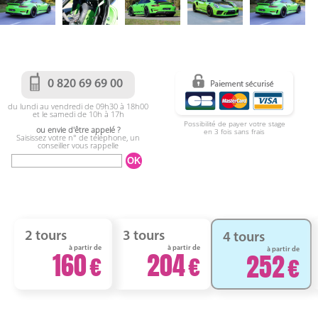
0 820 69 69 00
du lundi au vendredi de 09h30 à 18h00
et le samedi de 10h à 17h
Possibilité de payer votre stage
ou envie d'être appelé ?
en 3 fois sans frais
Saisissez votre n° de téléphone, un
conseiller vous rappelle
2 tours
3 tours
4 tours
à partir de
à partir de
à partir de
160
204
252