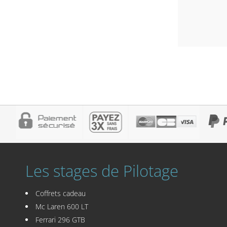
Les stages de Pilotage
Coffrets cadeau
Mc Laren 600 LT
Ferrari 296 GTB