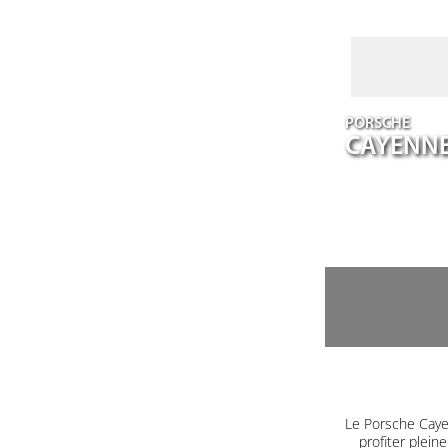
PORSCHE
CAYENN
Le Porsche Caye
profiter plein