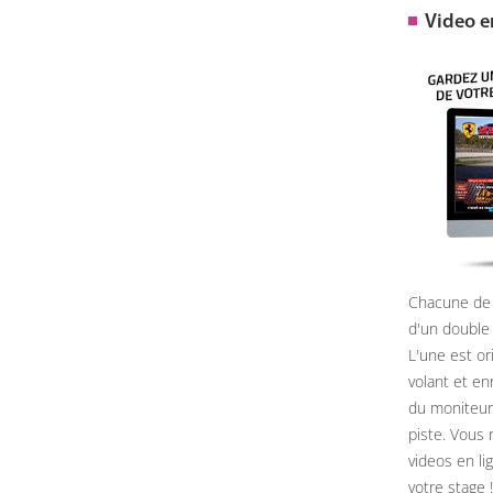
Video 
Chacune de 
d'un double
L'une est or
volant et e
du moniteur, 
piste. Vous 
videos en li
votre stage !