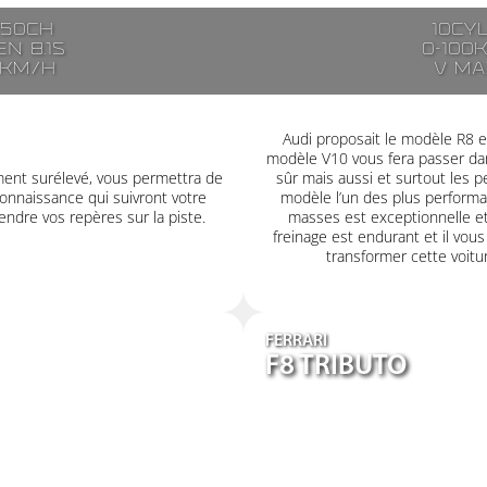
250ch
10cy
n 8.1s
0-100
7km/h
V ma
Audi proposait le modèle R8 en
modèle V10 vous fera passer dan
ment surélevé, vous permettra de
sûr mais aussi et surtout les
onnaissance qui suivront votre
modèle l’un des plus performa
ndre vos repères sur la piste.
masses est exceptionnelle et
freinage est endurant et il vous 
transformer cette voitu
FERRARI
F8 TRIBUTO