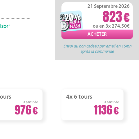
21 Septembre 2026
823
-20
%
ou en 3x 274.50
Envoi du bon cadeau par email en 15mn
après la commande
tours
4x 6 tours
à partir de
à partir de
976
1136