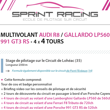
Ecole de Pilotage sur Circuit
MULTIVOLANT
AUDI
R8
/
GALLARDO
LP560
4
991 GT3
RS
TOURS
4
X
Stage de pilotage sur le Circuit de Lohéac (35)
Longueur 2350 m
Formule également disponible sur le circuit
de Pont l'Evèque (14)
Cette formule comprend:
Tour de cou et badge personnalisé
+ Briefing video sur les conseils de pilotage et de sécurité
+ 2 tours de découverte du circuit en passager à bord d'un Porsche Cayen
+ 4 tours de circuit au volant d'une Lamborghini Gallardo LP560 de 560c
+ 4 tours de circuit au volant d'une Ferrari F8 Tributo de 720ch
+ 4 tours de circuit au volant d'une Porsche 991 GT3 RS de 520ch