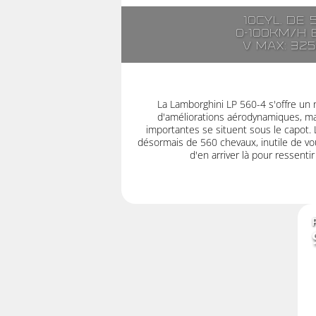
10cyl. de 
0-100km/h e
V max: 32
La Lamborghini LP 560-4 s'offre un 
d'améliorations aérodynamiques, mai
importantes se situent sous le capot.
désormais de 560 chevaux, inutile de vou
d'en arriver là pour ressenti