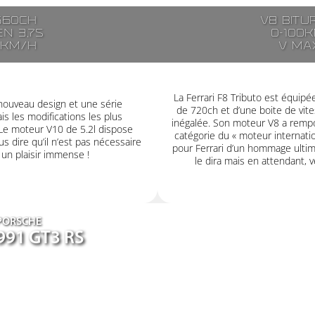
560ch
V8 bitu
n 3,7s
0-100k
5km/h
V ma
La Ferrari F8 Tributo est équip
nouveau design et une série
de 720ch et d’une boite de vit
s les modifications les plus
inégalée. Son moteur V8 a rempor
 Le moteur V10 de 5.2l dispose
catégorie du « moteur internatio
s dire qu’il n’est pas nécessaire
pour Ferrari d’un hommage ultime
r un plaisir immense !
le dira mais en attendant, v
PORSCHE
991 GT3 RS