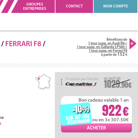
GROUPES
CONTACT
MON COMPTE
ENTREPRISES
Bénéficiez de
/
FERRARI
F8
/
1 tour supp. en Audi R8 +
1 tour supp. en Gallardo LP560 +
1 tour supp. en Ferrari F8
152
à partir de
Proposé par l'école:
1029
.90
Bon cadeau valable 1 an
922
-10
%
soit 107.40
ne
d'économie
ou en 3x 307.50
h