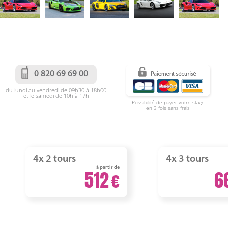
0 820 69 69 00
du lundi au vendredi de 09h30 à 18h00
et le samedi de 10h à 17h
Possibilité de payer votre stage
en 3 fois sans frais
4x 2 tours
4x 3 tours
à partir de
512
6