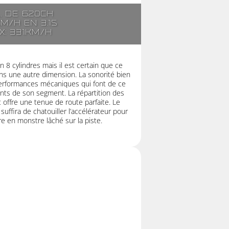
l. de 620ch
km/h en 3.1s
x: 331km/h
 8 cylindres mais il est certain que ce
s une autre dimension. La sonorité bien
 performances mécaniques qui font de ce
nts de son segment. La répartition des
 offre une tenue de route parfaite. Le
suffira de chatouiller l’accélérateur pour
re en monstre lâché sur la piste.