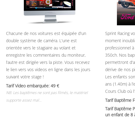
Chacune de nos voitures est équipée d'un
Sprint Racing v
double système de caméra. L'une est
moment inoubli
orientée vers le stagiaire au volant et
professionnel à
enregistre les commentaires du moniteur,
350ch. Nos bap
l’autre est dirigée vers la piste. Vous recevez
permettront d'ap
le lien vers vos videos en ligne dans les jours
dérive de nos p
suivant votre stage !
Les enfants son
ans (1.40m) à l
Tarif Video embarquée: 49
Cours Club où l
NB: Les baptêmes ne sont pas filmés, le matériel
Tarif Baptême 
supporte assez mal...
Tarif Baptême P
un enfant de 8