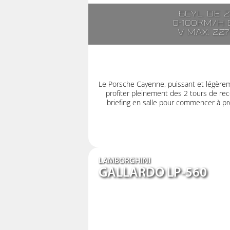
6cyl. de 
0-100km/h e
V max: 22
Le Porsche Cayenne, puissant et légère
profiter pleinement des 2 tours de rec
briefing en salle pour commencer à pre
LAMBORGHINI
GALLARDO LP-560