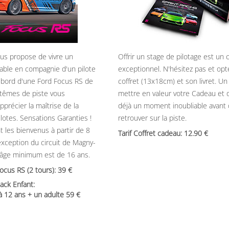
ous propose de vivre un
Offrir un stage de pilotage est un
able en compagnie d'un pilote
exceptionnel. N'hésitez pas et opt
 bord d'une Ford Focus RS de
coffret (13x18cm) et son livret. U
têmes de piste vous
mettre en valeur votre Cadeau et 
précier la maîtrise de la
déjà un moment inoubliable avant
ilotes. Sensations Garanties !
retrouver sur la piste.
t les bienvenus à partir de 8
Tarif Coffret cadeau: 12.90
’exception du circuit de Magny-
’âge minimum est de 16 ans.
Focus RS (2 tours): 39
ack Enfant:
 à 12 ans + un adulte 59