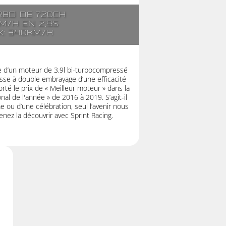
rbo de 720ch
m/h en 2,9s
x: 340km/h
ée d’un moteur de 3.9l bi-turbocompressé
esse à double embrayage d’une efficacité
té le prix de « Meilleur moteur » dans la
nal de l'année » de 2016 à 2019. S’agit-il
 ou d’une célébration, seul l’avenir nous
enez la découvrir avec Sprint Racing.