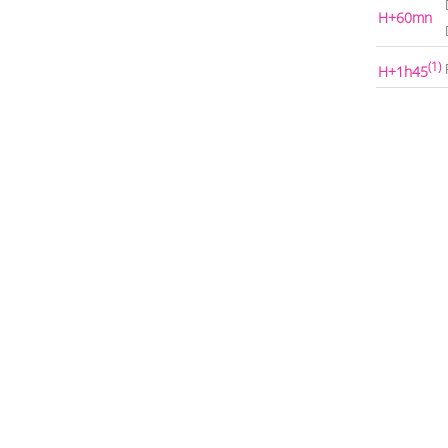
H+60mn
(1)
H+1h45