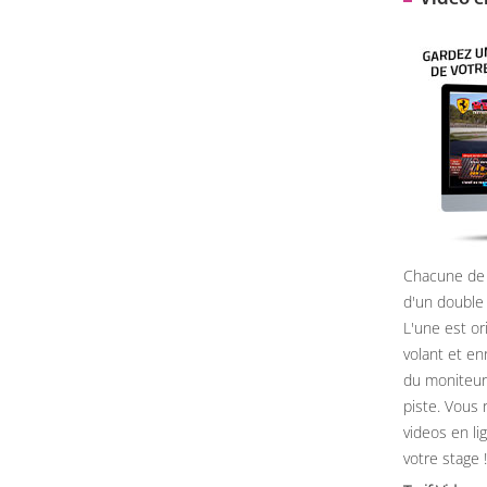
Chacune de 
d'un double
L'une est or
volant et e
du moniteur, 
piste. Vous 
videos en li
votre stage !