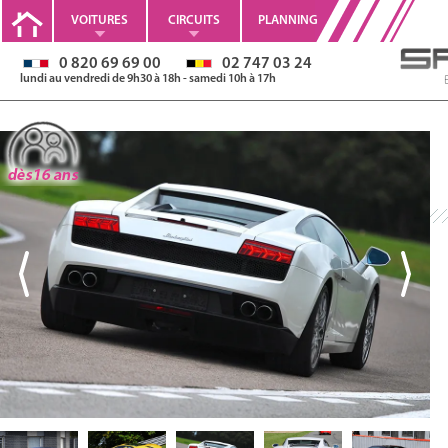
VOITURES
CIRCUITS
PLANNING
0 820 69 69 00
02 747 03 24
lundi au vendredi de 9h30 à 18h - samedi 10h à 17h