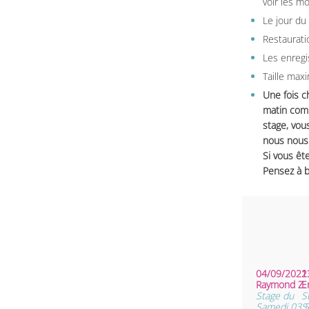
voir les m
Le jour du
Restauratio
Les enregi
Taille max
Une fois c
matin comm
stage, vou
nous nous 
Si vous ête
Pensez à b
04/09/2022 
1
Raymond Z
E
Stage du
S
Samedi 03 
S