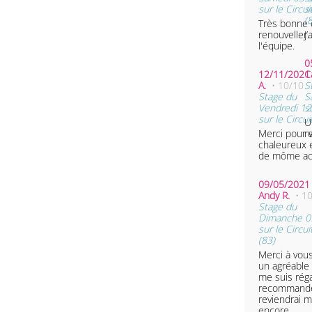
sur le Circui
s
(
Très bonne 
renouveller.
J’
l'équipe.
0
12/11/2021 
C
A.
• 10/10
S
Stage du
S
Vendredi 1
s
sur le Circui
U
Merci pour v
re
chaleureux 
de môme acc
09/05/2021 
Andy R.
• 1
Stage du
Dimanche 0
sur le Circui
(83)
Merci à vous
un agréable
me suis réga
recommande
reviendrai m
encore