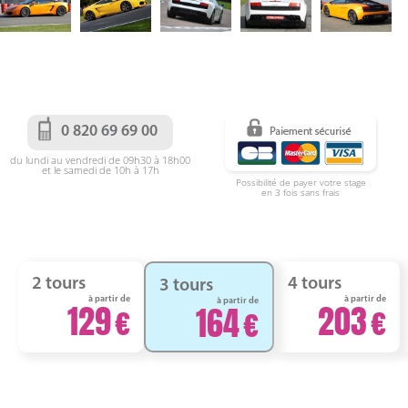
0 820 69 69 00
du lundi au vendredi de 09h30 à 18h00
et le samedi de 10h à 17h
Possibilité de payer votre stage
en 3 fois sans frais
2 tours
4 tours
3 tours
à partir de
à partir de
à partir de
129
203
164