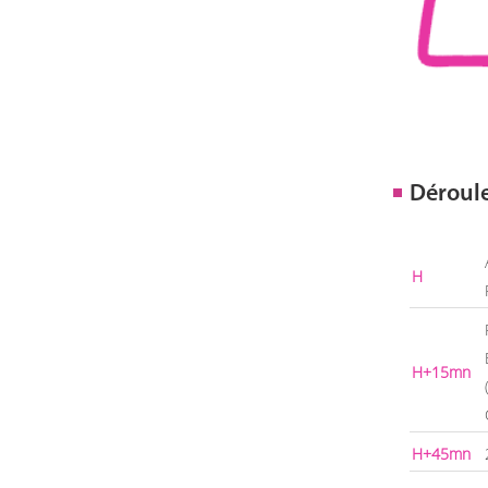
Déroul
H
H+15mn
H+45mn