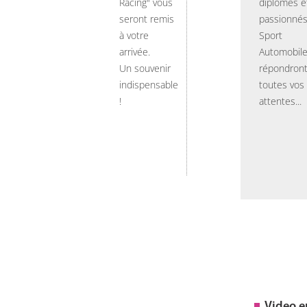
Racing" vous
diplômés e
seront remis
passionnés
à votre
Sport
arrivée.
Automobil
Un souvenir
répondront
indispensable
toutes vos
!
attentes...
Video 