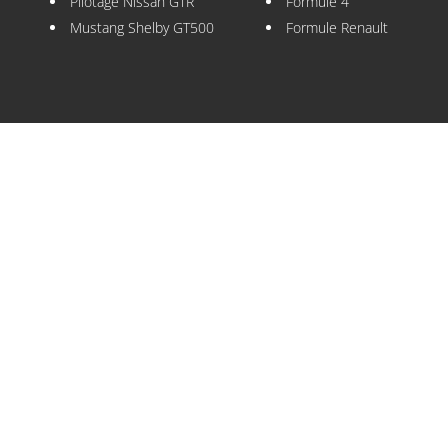
Pilotage Nissan GTR
Formule 4
Mustang Shelby GT500
Formule Renault