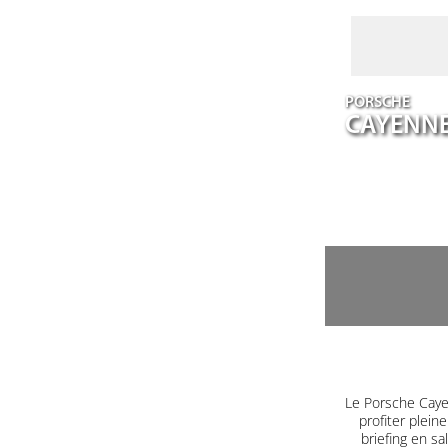
PORSCHE
CAYENN
Le Porsche Caye
profiter plein
briefing en s