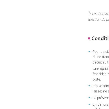
(1)
Les horaires
fonction du p
Conditi
Pour ce st
d'une fran
circuit sui
Une option
franchise.
piste.
Les accom
laisse) ne 
La présenc
En dehors 