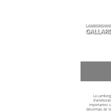
LAMBORGHINI
GALLARD
La Lamborgh
d'améliorat
importantes s
désormais de 560